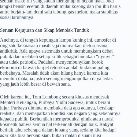
sebuah risiko riil yang sudah mengintip di depan mata. Jika
tangki bensin eceran di daerah mulai kosong dan ibu-ibu harus
antre berjam-jam demi satu tabung gas melon, maka stabilitas
sosial taruhannya.
Seruan Kejujuran dan Sikap Menolak Tunduk
Anehnya, di tengah kepungan lampu kuning ini, atmosfer di
ring satu kekuasaan masih saja diramaikan oleh suasana
antikritik. Ada upaya sistematis untuk membungkam debat
publik dan melabeli setiap kritik sebagai tindakan “nyinyir”
atau tidak patriotik. Padahal, menyembunyikan borok
ekonomi di bawah karpet retorika adalah tindakan paling
berbahaya. Masalah tidak akan hilang hanya karena kita
menutup mata; ia justru sedang mengumpulkan daya ledak
yang jauh lebih besar di bawah sana.
Oleh karena itu, Tom Lembong secara khusus mendesak
Menteri Keuangan, Purbaya Yudhi Sadewa, untuk berani
jujur. Purbaya diminta membuka data apa adanya, bersikap
realistis, dan memaparkan kondisi kas negara yang sebenarnya
kepada publik. Berhentilah memproduksi gimik atau narasi
kosmetik bahwa semua hal terkendali dengan baik. Rakyat
berhak tahu seberapa dalam lubang yang sedang kita hadapi
agar kita bisa bersiap-siap, bukan malah disuapi ilusi