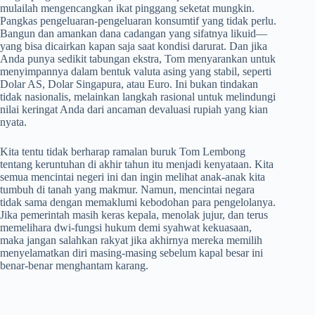
mulailah mengencangkan ikat pinggang seketat mungkin.
Pangkas pengeluaran-pengeluaran konsumtif yang tidak perlu.
Bangun dan amankan dana cadangan yang sifatnya likuid—
yang bisa dicairkan kapan saja saat kondisi darurat. Dan jika
Anda punya sedikit tabungan ekstra, Tom menyarankan untuk
menyimpannya dalam bentuk valuta asing yang stabil, seperti
Dolar AS, Dolar Singapura, atau Euro. Ini bukan tindakan
tidak nasionalis, melainkan langkah rasional untuk melindungi
nilai keringat Anda dari ancaman devaluasi rupiah yang kian
nyata.
Kita tentu tidak berharap ramalan buruk Tom Lembong
tentang keruntuhan di akhir tahun itu menjadi kenyataan. Kita
semua mencintai negeri ini dan ingin melihat anak-anak kita
tumbuh di tanah yang makmur. Namun, mencintai negara
tidak sama dengan memaklumi kebodohan para pengelolanya.
Jika pemerintah masih keras kepala, menolak jujur, dan terus
memelihara dwi-fungsi hukum demi syahwat kekuasaan,
maka jangan salahkan rakyat jika akhirnya mereka memilih
menyelamatkan diri masing-masing sebelum kapal besar ini
benar-benar menghantam karang.