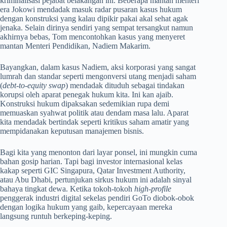
kriminalisasi pejabat belakangan ini. Beberapa mantan menteri
era Jokowi mendadak masuk radar pusaran kasus hukum
dengan konstruksi yang kalau dipikir pakai akal sehat agak
jenaka. Selain dirinya sendiri yang sempat tersangkut namun
akhirnya bebas, Tom mencontohkan kasus yang menyeret
mantan Menteri Pendidikan, Nadiem Makarim.
Bayangkan, dalam kasus Nadiem, aksi korporasi yang sangat
lumrah dan standar seperti mengonversi utang menjadi saham
(
debt-to-equity swap
) mendadak dituduh sebagai tindakan
korupsi oleh aparat penegak hukum kita. Ini kan ajaib.
Konstruksi hukum dipaksakan sedemikian rupa demi
memuaskan syahwat politik atau dendam masa lalu. Aparat
kita mendadak bertindak seperti kritikus saham amatir yang
mempidanakan keputusan manajemen bisnis.
Bagi kita yang menonton dari layar ponsel, ini mungkin cuma
bahan gosip harian. Tapi bagi investor internasional kelas
kakap seperti GIC Singapura, Qatar Investment Authority,
atau Abu Dhabi, pertunjukan sirkus hukum ini adalah sinyal
bahaya tingkat dewa. Ketika tokoh-tokoh
high-profile
penggerak industri digital sekelas pendiri GoTo diobok-obok
dengan logika hukum yang gaib, kepercayaan mereka
langsung runtuh berkeping-keping.