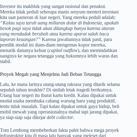
Investor itu makhluk yang sangat rasional dan penakut.
Mereka tidak peduli seberapa manis senyum menteri investasi
kita saat pameran di luar negeri. Yang mereka peduli adalah:
“Kalau saya taruh uang miliaran dolar di Indonesia, apakah
besok pagi saya tidak akan ditangkap hanya karena aturan
yang mendadak berubah atau karena aparat salah baca
laporan keuangan?”
Karena jawabannya tidak pasti, para
pemilik modal ini diam-diam mengemas kopor mereka,
menarik dananya keluar (
capital outflow
), dan memindahkan
uangnya ke negara tetangga yang hukumnya lebih waras dan
stabil.
Proyek Megah yang Menjelma Jadi Beban Tetangga
Lalu, ke mana larinya utang-utang raksasa yang ditarik selama
sepuluh tahun terakhir? Di sinilah letak tragedi berikutnya.
Utang luar negeri itu ibarat kartu kredit. Kalau dipakai untuk
modal usaha membuka cabang warung baru yang produktif,
tentu tidak masalah. Tapi kalau dipakai untuk gaya hidup, beli
mobil mewah yang operasionalnya mahal tapi jarang dipakai,
ya siap-siap saja dikejar
debt collector
.
Tom Lembong membeberkan fakta pahit bahwa mega proyek
infrastruktur kita di masa lalu banyak yang meleset dari