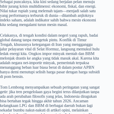
Sebagai puncaknya, kita kini sedang berjalan pelan menuju
bibir jurang krisis multidimensi: ekonomi, fiskal, dan energi.
Nilai tukar rupiah yang melemah tajam—menjadi salah satu
yang performanya terburuk di dunia—ditambah anjloknya
indeks saham, adalah indikator sahih bahwa mesin ekonomi
kita sedang mengalami turun mesin masal.
Celakanya, di tengah kondisi dalam negeri yang rapuh, badai
global datang tanpa mengetuk pintu. Konflik di Timur
Tengah, khususnya ketegangan di Iran yang mengganggu
jalur pelayaran vital di Selat Hormuz, langsung memukul hulu
ledak energi kita. Ongkos impor minyak mentah dan BBM
melonjak drastis ke angka yang tidak masuk akal. Karena kita
adalah negara net-importir minyak, pemerintah terpaksa
menanggung beban luar biasa berat di dalam postur APBN
hanya demi menutupi selisih harga pasar dengan harga subsidi
di pom bensin.
Tom Lembong menyampaikan sebuah peringatan yang sangat
getir: jika tren pengelolaan gaya begini terus dilanjutkan tanpa
ada arah perubahan filosofis yang jelas, Indonesia diragukan
bisa bertahan tegak hingga akhir tahun 2026. Ancaman
kelangkaan LPG dan BBM di berbagai daerah bukan lagi
sekadar bumbu nakut-nakuti di artikel opini, melainkan