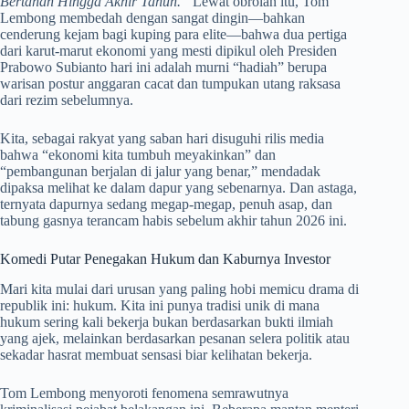
Bertahan Hingga Akhir Tahun.”
Lewat obrolan itu, Tom
Lembong membedah dengan sangat dingin—bahkan
cenderung kejam bagi kuping para elite—bahwa dua pertiga
dari karut-marut ekonomi yang mesti dipikul oleh Presiden
Prabowo Subianto hari ini adalah murni “hadiah” berupa
warisan postur anggaran cacat dan tumpukan utang raksasa
dari rezim sebelumnya.
Kita, sebagai rakyat yang saban hari disuguhi rilis media
bahwa “ekonomi kita tumbuh meyakinkan” dan
“pembangunan berjalan di jalur yang benar,” mendadak
dipaksa melihat ke dalam dapur yang sebenarnya. Dan astaga,
ternyata dapurnya sedang megap-megap, penuh asap, dan
tabung gasnya terancam habis sebelum akhir tahun 2026 ini.
Komedi Putar Penegakan Hukum dan Kaburnya Investor
Mari kita mulai dari urusan yang paling hobi memicu drama di
republik ini: hukum. Kita ini punya tradisi unik di mana
hukum sering kali bekerja bukan berdasarkan bukti ilmiah
yang ajek, melainkan berdasarkan pesanan selera politik atau
sekadar hasrat membuat sensasi biar kelihatan bekerja.
Tom Lembong menyoroti fenomena semrawutnya