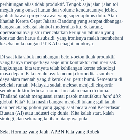
perhitungan alias tidak produktif. Tengok saja jalan-jalan tol
megah yang omset harian dan volume kendaraannya jeblok
jauh di bawah proyeksi awal yang super optimis dulu. Atau
lihatlah Kereta Cepat Jakarta-Bandung yang sempat dibangga-
banggakan sebagai simbol modernitas itu. Sekarang,
operasionalnya justru mencatatkan kerugian tahunan yang
konstan dan harus disubsidi, yang ironisnya malah membebani
kesehatan keuangan PT KAI sebagai induknya.
Di saat kita sibuk membangun beton-beton tidak produktif
yang hanya memperkaya segelintir kontraktor dan merusak
lingkungan, kita ternyata telah kehilangan kereta teknologi
masa depan. Kita terlalu asyik memuja komoditas sumber
daya alam mentah yang dikeruk dari perut bumi. Sementara di
sebelah rumah, Malaysia sudah melesat menjadi eksportir
semikonduktor terbesar nomor lima atau enam di dunia.
Thailand sudah menguasai rantai pasok manufaktur
hard disk
global. Kita? Kita masih bangga menjadi tukang gali tanah
dan penebang pohon yang gagap saat bicara soal Kecerdasan
Buatan (AI) atau industri cip dunia. Kita kalah start, kalah
strategi, dan sekarang ketiban utangnya pula.
Selat Hormuz yang Jauh, APBN Kita yang Robek