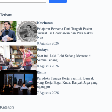
Terbaru
Kesehatan
Pelajaran Bersama Dari Tragedi Pasien
Yurizal Tri Chaeriawan dan Para Nakes
Nya
8 Agustus 2026
Budaya
Saat ini, Laki-Laki Sedang Merosot di
Semua Bidang
8 Agustus 2026
Bisnis
Paradoks Tenaga Kerja Saat ini: Banyak
yang Kerja Bagai Kuda, Banyak Juga yang
nganggur
7 Agustus 2026
Kategori