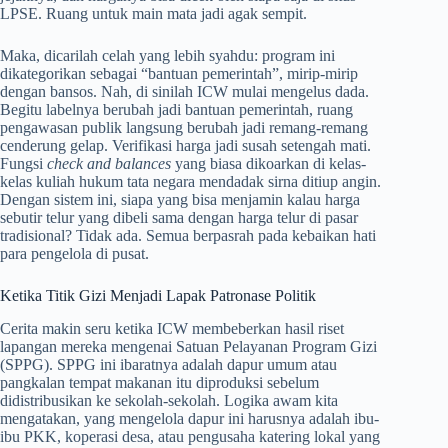
LPSE. Ruang untuk main mata jadi agak sempit.
Maka, dicarilah celah yang lebih syahdu: program ini
dikategorikan sebagai “bantuan pemerintah”, mirip-mirip
dengan bansos. Nah, di sinilah ICW mulai mengelus dada.
Begitu labelnya berubah jadi bantuan pemerintah, ruang
pengawasan publik langsung berubah jadi remang-remang
cenderung gelap. Verifikasi harga jadi susah setengah mati.
Fungsi
check and balances
yang biasa dikoarkan di kelas-
kelas kuliah hukum tata negara mendadak sirna ditiup angin.
Dengan sistem ini, siapa yang bisa menjamin kalau harga
sebutir telur yang dibeli sama dengan harga telur di pasar
tradisional? Tidak ada. Semua berpasrah pada kebaikan hati
para pengelola di pusat.
Ketika Titik Gizi Menjadi Lapak Patronase Politik
Cerita makin seru ketika ICW membeberkan hasil riset
lapangan mereka mengenai Satuan Pelayanan Program Gizi
(SPPG). SPPG ini ibaratnya adalah dapur umum atau
pangkalan tempat makanan itu diproduksi sebelum
didistribusikan ke sekolah-sekolah. Logika awam kita
mengatakan, yang mengelola dapur ini harusnya adalah ibu-
ibu PKK, koperasi desa, atau pengusaha katering lokal yang