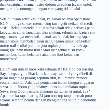
dan kepatuhan agama, justru diduga dijadikan ladang untuk
mengeruk keuntungan dengan cara yang tidak halal.
Selain urusan sertifikasi halal, kelakuan belanja operasional
BGN ini juga sukses memancing tawa getir netizen di media
sosial. Belanja mereka dinilai sama sekali tidak berbasis pada
kebutuhan riil di lapangan. Bayangkan, sebuah lembaga yang
tugas utamanya memastikan anak-anak tidak busung lapar,
malah sibuk membelanjakan uang negara untuk pengadaan
motor trail senilai puluhan juta rupiah per unit. Untuk apa
orang gizi naik motor trail? Mau mengantar susu kotak
menembus hutan belantara atau mau ikut kejuaraan
motocross?
Belum lagi urusan kaos kaki seharga Rp100 ribu per pasang.
Saya langsung melihat kaos kaki saya sendiri yang dibeli di
pasar kaget tiga pasang sepuluh ribu, lalu merasa minder
secara nasional. Ada juga pengadaan tablet, hingga anggaran
sewa akun Zoom yang nilainya mencapai miliaran rupiah.
Sewa akun Zoom sampai miliaran itu gunanya untuk apa?
Apa mereka rapat daring 24 jam nonstop tanpa pernah putus
selama setahun penuh dengan mengundang seluruh penduduk
bumi?