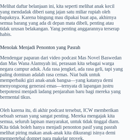
Melihat daftar belanjaan ini, kita seperti melihat anak kecil
yang mendadak diberi uang jajan satu miliar rupiah oleh
bapaknya. Karena bingung mau dipakai buat apa, akhirnya
semua barang yang ada di depan mata dibeli, penting atau
tidak urusan belakangan. Yang penting anggarannya terserap
habis.
Menolak Menjadi Penonton yang Pasrah
Mendengar paparan dari video podcast Mas Novel Baswedan
dan Mas Wana Alamsyah ini, perasaan kita sebagai warga
negara campur aduk. Ada rasa jengkel, ada rasa geli, tapi yang
paling dominan adalah rasa cemas. Niat baik untuk
memperbaiki gizi anak-anak bangsa—yang katanya demi
menyongsong generasi emas—ternyata di lapangan justru
berpotensi menjadi ladang penjarahan baru bagi mereka yang
bermental tikus.
Oleh karena itu, di akhir podcast tersebut, ICW memberikan
sebuah seruan yang sangat penting. Mereka mengajak kita
semua, seluruh lapisan masyarakat, untuk tidak tinggal diam.
Kita tidak boleh hanya menjadi penonton pasif yang pasrah
melihat piring makan anak-anak kita dikurangi isinya demi
mempertebal dompet para makelar proyek.