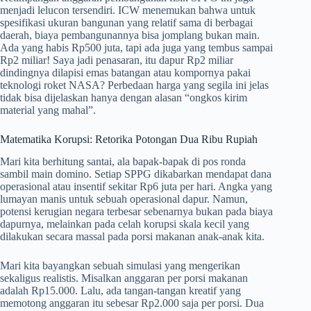
menjadi lelucon tersendiri. ICW menemukan bahwa untuk
spesifikasi ukuran bangunan yang relatif sama di berbagai
daerah, biaya pembangunannya bisa jomplang bukan main.
Ada yang habis Rp500 juta, tapi ada juga yang tembus sampai
Rp2 miliar! Saya jadi penasaran, itu dapur Rp2 miliar
dindingnya dilapisi emas batangan atau kompornya pakai
teknologi roket NASA? Perbedaan harga yang segila ini jelas
tidak bisa dijelaskan hanya dengan alasan “ongkos kirim
material yang mahal”.
Matematika Korupsi: Retorika Potongan Dua Ribu Rupiah
Mari kita berhitung santai, ala bapak-bapak di pos ronda
sambil main domino. Setiap SPPG dikabarkan mendapat dana
operasional atau insentif sekitar Rp6 juta per hari. Angka yang
lumayan manis untuk sebuah operasional dapur. Namun,
potensi kerugian negara terbesar sebenarnya bukan pada biaya
dapurnya, melainkan pada celah korupsi skala kecil yang
dilakukan secara massal pada porsi makanan anak-anak kita.
Mari kita bayangkan sebuah simulasi yang mengerikan
sekaligus realistis. Misalkan anggaran per porsi makanan
adalah Rp15.000. Lalu, ada tangan-tangan kreatif yang
memotong anggaran itu sebesar Rp2.000 saja per porsi. Dua