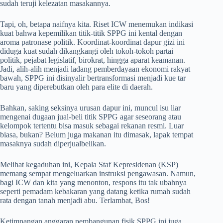
sudah teruji kelezatan masakannya.
Tapi, oh, betapa naifnya kita. Riset ICW menemukan indikasi
kuat bahwa kepemilikan titik-titik SPPG ini kental dengan
aroma patronase politik. Koordinat-koordinat dapur gizi ini
diduga kuat sudah dikangkangi oleh tokoh-tokoh partai
politik, pejabat legislatif, birokrat, hingga aparat keamanan.
Jadi, alih-alih menjadi ladang pemberdayaan ekonomi rakyat
bawah, SPPG ini disinyalir bertransformasi menjadi kue tar
baru yang diperebutkan oleh para elite di daerah.
Bahkan, saking seksinya urusan dapur ini, muncul isu liar
mengenai dugaan jual-beli titik SPPG agar seseorang atau
kelompok tertentu bisa masuk sebagai rekanan resmi. Luar
biasa, bukan? Belum juga makanan itu dimasak, lapak tempat
masaknya sudah diperjualbelikan.
Melihat kegaduhan ini, Kepala Staf Kepresidenan (KSP)
memang sempat mengeluarkan instruksi pengawasan. Namun,
bagi ICW dan kita yang menonton, respons itu tak ubahnya
seperti pemadam kebakaran yang datang ketika rumah sudah
rata dengan tanah menjadi abu. Terlambat, Bos!
Ketimpangan anggaran pembangunan fisik SPPG ini juga