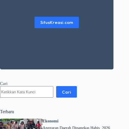
Ingin punya website simpel dan elegant dengan harga
murah? kunjungi website berikut
SitusKreasi.com
Cari
Cari
Terbaru
Ekonomi
Anggaran Daerah Dipangkas Habis, 2026