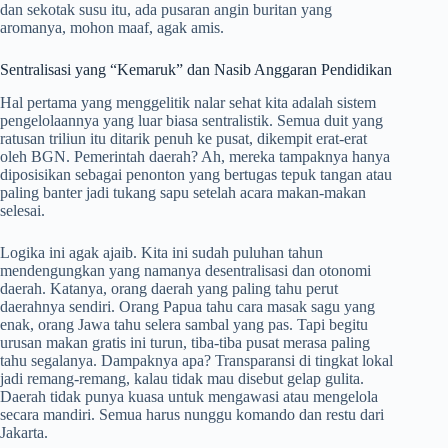
dan sekotak susu itu, ada pusaran angin buritan yang
aromanya, mohon maaf, agak amis.
Sentralisasi yang “Kemaruk” dan Nasib Anggaran Pendidikan
Hal pertama yang menggelitik nalar sehat kita adalah sistem
pengelolaannya yang luar biasa sentralistik. Semua duit yang
ratusan triliun itu ditarik penuh ke pusat, dikempit erat-erat
oleh BGN. Pemerintah daerah? Ah, mereka tampaknya hanya
diposisikan sebagai penonton yang bertugas tepuk tangan atau
paling banter jadi tukang sapu setelah acara makan-makan
selesai.
Logika ini agak ajaib. Kita ini sudah puluhan tahun
mendengungkan yang namanya desentralisasi dan otonomi
daerah. Katanya, orang daerah yang paling tahu perut
daerahnya sendiri. Orang Papua tahu cara masak sagu yang
enak, orang Jawa tahu selera sambal yang pas. Tapi begitu
urusan makan gratis ini turun, tiba-tiba pusat merasa paling
tahu segalanya. Dampaknya apa? Transparansi di tingkat lokal
jadi remang-remang, kalau tidak mau disebut gelap gulita.
Daerah tidak punya kuasa untuk mengawasi atau mengelola
secara mandiri. Semua harus nunggu komando dan restu dari
Jakarta.