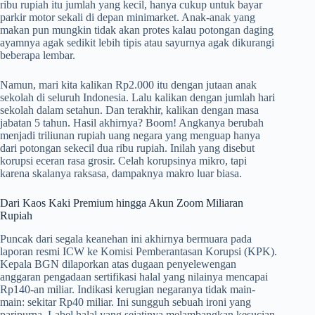
ribu rupiah itu jumlah yang kecil, hanya cukup untuk bayar
parkir motor sekali di depan minimarket. Anak-anak yang
makan pun mungkin tidak akan protes kalau potongan daging
ayamnya agak sedikit lebih tipis atau sayurnya agak dikurangi
beberapa lembar.
Namun, mari kita kalikan Rp2.000 itu dengan jutaan anak
sekolah di seluruh Indonesia. Lalu kalikan dengan jumlah hari
sekolah dalam setahun. Dan terakhir, kalikan dengan masa
jabatan 5 tahun. Hasil akhirnya? Boom! Angkanya berubah
menjadi triliunan rupiah uang negara yang menguap hanya
dari potongan sekecil dua ribu rupiah. Inilah yang disebut
korupsi eceran rasa grosir. Celah korupsinya mikro, tapi
karena skalanya raksasa, dampaknya makro luar biasa.
Dari Kaos Kaki Premium hingga Akun Zoom Miliaran
Rupiah
Puncak dari segala keanehan ini akhirnya bermuara pada
laporan resmi ICW ke Komisi Pemberantasan Korupsi (KPK).
Kepala BGN dilaporkan atas dugaan penyelewengan
anggaran pengadaan sertifikasi halal yang nilainya mencapai
Rp140-an miliar. Indikasi kerugian negaranya tidak main-
main: sekitar Rp40 miliar. Ini sungguh sebuah ironi yang
paripurna. Label halal yang sejatinya melambangkan kesucian