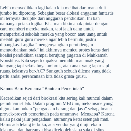
Lebih menyedihkan lagi kalau kita melihat dari mana duit
jumbo itu dipotong. Sebagian besar alokasi anggaran fantastis
ini ternyata dicuplik dari anggaran pendidikan. Ini kan
namanya petaka logika. Kita mau bikin anak pintar dengan
cara memberi mereka makan, tapi jatah uang untuk
memperbaiki sekolah mereka yang bocor, atau uang untuk
melatih guru-guru mereka agar lebih bermutu, justru
dipangkas. Logika “mengenyangkan perut dengan
mengorbankan otak” ini akhirnya memicu protes keras dari
koalisi pendidikan sampai berujung gugatan di Mahkamah
Konstitusi. Kita seperti dipaksa memilih: mau anak yang
kenyang tapi sekolahnya ambruk, atau anak yang lapar tapi
ruang kelasnya ber-AC? Sungguh sebuah dilema yang tidak
perlu andai perencanaan kita tidak grusa-grusu.
Kamus Baru Bernama “Bantuan Pemerintah”
Kecerdikan sejati dari birokrasi kita sering kali muncul dalam
pemilihan istilah. Dalam program MBG ini, mekanisme yang
digunakan bukan “pengadaan barang dan jasa” sebagaimana
proyek-proyek pemerintah pada umumnya. Mengapa? Karena
kalau pakai jalur pengadaan, aturannya ketat setengah mati.
Harus ada lelang terbuka, ada vendor yang diuji rekam
jejaknya, dan harganya bisa dicek oleh siapa saja di situs