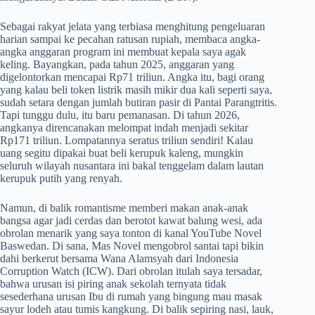
Sebagai rakyat jelata yang terbiasa menghitung pengeluaran
harian sampai ke pecahan ratusan rupiah, membaca angka-
angka anggaran program ini membuat kepala saya agak
keling. Bayangkan, pada tahun 2025, anggaran yang
digelontorkan mencapai Rp71 triliun. Angka itu, bagi orang
yang kalau beli token listrik masih mikir dua kali seperti saya,
sudah setara dengan jumlah butiran pasir di Pantai Parangtritis.
Tapi tunggu dulu, itu baru pemanasan. Di tahun 2026,
angkanya direncanakan melompat indah menjadi sekitar
Rp171 triliun. Lompatannya seratus triliun sendiri! Kalau
uang segitu dipakai buat beli kerupuk kaleng, mungkin
seluruh wilayah nusantara ini bakal tenggelam dalam lautan
kerupuk putih yang renyah.
Namun, di balik romantisme memberi makan anak-anak
bangsa agar jadi cerdas dan berotot kawat balung wesi, ada
obrolan menarik yang saya tonton di kanal YouTube Novel
Baswedan. Di sana, Mas Novel mengobrol santai tapi bikin
dahi berkerut bersama Wana Alamsyah dari Indonesia
Corruption Watch (ICW). Dari obrolan itulah saya tersadar,
bahwa urusan isi piring anak sekolah ternyata tidak
sesederhana urusan Ibu di rumah yang bingung mau masak
sayur lodeh atau tumis kangkung. Di balik sepiring nasi, lauk,