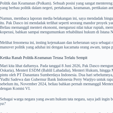
Politik dan Keamanan (Polkam). Sebuah posisi yang sangat mentereng 
yang berbau politik dalam negeri, pertahanan, keamanan, pertikaian an
Namun, membaca laporan media belakangan ini, saya mendadak bingun
itu. Pak Dasco ini mendadak terlihat seperti seorang mandor proyek yan
Beliau memanggil menteri ekonomi, mengurusi nilai tukar rupiah, me
koperasi, bahkan sampai mengumumkan rehabilitasi hukum di Istana N
Melihat fenomena ini, insting kejenakaan dan keheranan saya sebagai r
manuver politik yang aduhai ini dengan kacamata orang awam, tanpa per
Ketika Ranah Politik-Keamanan Terasa Terlalu Sempit
Mari kita lihat daftarnya. Pada tanggal 8 Juni 2026, Pak Dasco meng
Oskaria), Menteri ESDM (Bahlil Lahadalia), Menteri Hukum, hingga 
pintu oleh PT Danantara Sumberdaya Indonesia. Dua hari sebelumnya
Yudhi Sadewa dan Gubernur Bank Indonesia Perry Warjiyo untuk rapa
sebelum itu, November 2024, beliau bahkan pernah memanggil Menter
dengan Komisi VI.
Sebagai warga negara yang awam hukum tata negara, saya jadi ingin 
ya?