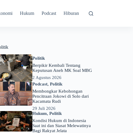
konomi
Hukum
Podcast
Hiburan
litik
Politik
Berpikir Kembali Tentang
Keputusan Aneh MK Soal MBG
2 Agustus 2026
Podcast
,
Politik
Membongkar Kebohongan
Pencitraan Jokowi di Solo dari
Kacamata Rudi
29 Juli 2026
Hukum
,
Politik
Kondisi Hukum di Indonesia
Saat ini dan Siasat Melewatinya
Bagi Rakyat Jelata