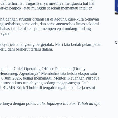
dan terhormat. Tugasnya, ya mestinya mengurusi hal-hal
tar-kelompok, atau mungkin sesekali memantau intelijen.
g dengan struktur organisasi di gedung kura-kura Senayan
g serbabisa, serba-ada, dan serba-menerobos lintas sektoral.
mbahas tata kelola ekspor, mempercepat undang-undang
egara.
K
akyat jelata langsung bergejolak. Mari kita bedah pelan-pelan
lu dahi berkerut terlalu dalam.
umpulkan Chief Operating Officer Danantara (Donny
Mensesneg. Agendanya? Membahas tata kelola ekspor satu
, 6 Juni 2026, beliau memanggil Menteri Keuangan Purbaya
t urusan kurs rupiah yang sedang megap-megap. Jauh
i BUMN Erick Thohir di tengah-tengah rapat kerja resmi
bertanya dengan polos:
Lalu, tugasnya Ibu Sari Yuliati itu apa,