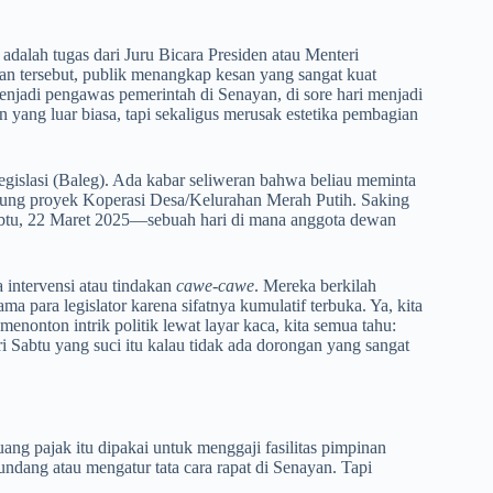
alah tugas dari Juru Bicara Presiden atau Menteri
n tersebut, publik menangkap kesan yang sangat kuat
njadi pengawas pemerintah di Senayan, di sore hari menjadi
 yang luar biasa, tapi sekaligus merusak estetika pembagian
egislasi (Baleg). Ada kabar seliweran bahwa beliau meminta
ng proyek Koperasi Desa/Kelurahan Merah Putih. Saking
Sabtu, 22 Maret 2025—sebuah hari di mana anggota dewan
intervensi atau tindakan
cawe-cawe
. Mereka berkilah
 para legislator karena sifatnya kumulatif terbuka. Ya, kita
menonton intrik politik lewat layar kaca, kita semua tahu:
ri Sabtu yang suci itu kalau tidak ada dorongan yang sangat
ng pajak itu dipakai untuk menggaji fasilitas pimpinan
dang atau mengatur tata cara rapat di Senayan. Tapi