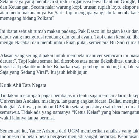
Setahu saya yang membaca struktur organisasi lewat bantuan Google,
dan Keuangan. Secara nalar warung kopi, urusan rupiah loyo, ekspor s
atau menu makanannya Bu Sari. Tapi mengapa yang sibuk membakar w
memegang bidang Polkam?
Ini ibarat sebuah rumah makan padang. Pak Dasco ini bagian kasir da
dapur yang mengurusi rendang dan gulai ayam. Tapi entah kenapa, tiba
mengulek cabai dan membumbui kuah gulai, sementara Bu Sari cuma b
Alasan yang sering dipakai untuk membela manuver semacam ini biasanya
darurat”. Tapi kalau semua hal diterobos atas nama fleksibilitas, untu
tugas saat pelantikan dulu? Bubarkan saja pembagian bidang itu, lalu
Saja yang Sedang Viral”. Itu jauh lebih jujur.
Kritik Ahli Tata Negara
Tindakan melompati pagar pembatas ini tentu saja memicu alarm di kep
Universitas Andalas, misalnya, langsung angkat bicara. Beliau mengi
kolegial. Artinya, pimpinan DPR itu setara, posisinya satu level, cuma b
semrawut. Tidak ada yang namanya “Ketua Kelas” yang bisa mengatur-a
wakil lainnya tanpa permisi.
Sementara itu, Yance Arizona dari UGM memberikan analisis yang ta
Indonesia ini pelan-pelan bergeser menjadi sangat hierarkis. Keputusa