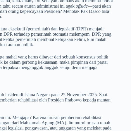
Istana, kata-katanya di Senayan otomatis akan memiliki bobot
tahu secara aturan administrasi ini agak
offside
—pasti akan
 dari orang kepercayaan Presiden? Menolak Pak Dasco bisa-
a.
tara eksekutif (pemerintah) dan legislatif (DPR) menjadi
wasan DPR terhadap pemerintah otomatis melempem. DPR yang
 ketika pemerintah membuat kebijakan keliru, kini malah
ima arahan politik.
a mahal yang harus dibayar dari sebuah konsensus politik
suk ke dalam gerbong kekuasaan, maka pimpinan dari partai
 Ya terpaksa mengangguk-angguk setuju demi menjaga
ah insiden di Istana Negara pada 25 November 2025. Saat
mberian rehabilitasi oleh Presiden Prabowo kepada mantan
an itu. Mengapa? Karena urusan pemberian rehabilitasi
mbangan dari Mahkamah Agung (MA). Itu murni urusan ranah
ngsi legislasi, pengawasan, atau anggaran yang melekat pada