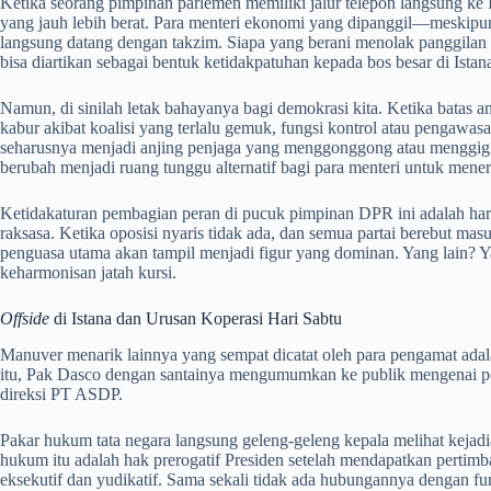
Ketika seorang pimpinan parlemen memiliki jalur telepon langsung ke 
yang jauh lebih berat. Para menteri ekonomi yang dipanggil—meskipun 
langsung datang dengan takzim. Siapa yang berani menolak panggilan
bisa diartikan sebagai bentuk ketidakpatuhan kepada bos besar di Istan
Namun, di sinilah letak bahayanya bagi demokrasi kita. Ketika batas an
kabur akibat koalisi yang terlalu gemuk, fungsi kontrol atau penga
seharusnya menjadi anjing penjaga yang menggonggong atau menggigit
berubah menjadi ruang tunggu alternatif bagi para menteri untuk mener
Ketidakaturan pembagian peran di pucuk pimpinan DPR ini adalah harg
raksasa. Ketika oposisi nyaris tidak ada, dan semua partai berebut ma
penguasa utama akan tampil menjadi figur yang dominan. Yang lain?
keharmonisan jatah kursi.
Offside
di Istana dan Urusan Koperasi Hari Sabtu
Manuver menarik lainnya yang sempat dicatat oleh para pengamat adal
itu, Pak Dasco dengan santainya mengumumkan ke publik mengenai pe
direksi PT ASDP.
Pakar hukum tata negara langsung geleng-geleng kepala melihat kejadi
hukum itu adalah hak prerogatif Presiden setelah mendapatkan perti
eksekutif dan yudikatif. Sama sekali tidak ada hubungannya dengan fu