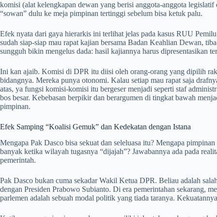
komisi (alat kelengkapan dewan yang berisi anggota-anggota legislatif da
“sowan” dulu ke meja pimpinan tertinggi sebelum bisa ketuk palu.
Efek nyata dari gaya hierarkis ini terlihat jelas pada kasus RUU Pemi
sudah siap-siap mau rapat kajian bersama Badan Keahlian Dewan, tiba
sungguh bikin mengelus dada: hasil kajiannya harus dipresentasikan 
Ini kan ajaib. Komisi di DPR itu diisi oleh orang-orang yang dipilih
bidangnya. Mereka punya otonomi. Kalau setiap mau rapat saja drafnya 
atas, ya fungsi komisi-komisi itu bergeser menjadi seperti staf adminis
bos besar. Kebebasan berpikir dan berargumen di tingkat bawah menjad
pimpinan.
Efek Samping “Koalisi Gemuk” dan Kedekatan dengan Istana
Mengapa Pak Dasco bisa sekuat dan seleluasa itu? Mengapa pimpinan 
banyak ketika wilayah tugasnya “dijajah”? Jawabannya ada pada realit
pemerintah.
Pak Dasco bukan cuma sekadar Wakil Ketua DPR. Beliau adalah salah s
dengan Presiden Prabowo Subianto. Di era pemerintahan sekarang, memi
parlemen adalah sebuah modal politik yang tiada taranya. Kekuatannya 