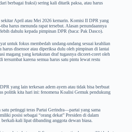
ri berbagai fraksi) sering kali ditarik paksa, atau harus
lu sekitar April atau Mei 2026 kemarin. Komisi II DPR yang
-tiba harus menunda rapat tersebut. Alasan penundaannya
terlebih dahulu kepada pimpinan DPR (baca: Pak Dasco).
 rakyat untuk fokus membedah undang-undang sesuai keahlian
harus disensor atau diperiksa dulu oleh pimpinan di lantai
trasi magang yang ketakutan draf tugasnya dicoret-coret oleh
i tersumbat karena semua harus satu pintu lewat restu
DPR yang lain terkesan adem ayem atau tidak bisa berbuat
as politik kita hari ini: fenomena Koalisi Gemuk pendukung
atu petinggi teras Partai Gerindra—partai yang sama
liki posisi sebagai “orang dekat” Presiden di dalam
berkali-kali lipat dibanding anggota dewan biasa.