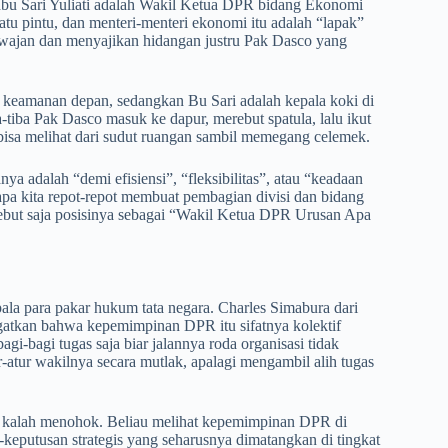
 Ibu Sari Yuliati adalah Wakil Ketua DPR bidang Ekonomi
atu pintu, dan menteri-menteri ekonomi itu adalah “lapak”
ajan dan menyajikan hidangan justru Pak Dasco yang
n keamanan depan, sedangkan Bu Sari adalah kepala koki di
-tiba Pak Dasco masuk ke dapur, merebut spatula, lalu ikut
isa melihat dari sudut ruangan sambil memegang celemek.
 adalah “demi efisiensi”, “fleksibilitas”, atau “keadaan
k apa kita repot-repot membuat pembagian divisi dan bidang
 sebut saja posisinya sebagai “Wakil Ketua DPR Urusan Apa
ala para pakar hukum tata negara. Charles Simabura dari
ngatkan bahwa kepemimpinan DPR itu sifatnya kolektif
agi-bagi tugas saja biar jalannya roda organisasi tidak
tur wakilnya secara mutlak, apalagi mengambil alih tugas
k kalah menohok. Beliau melihat kepemimpinan DPR di
n-keputusan strategis yang seharusnya dimatangkan di tingkat