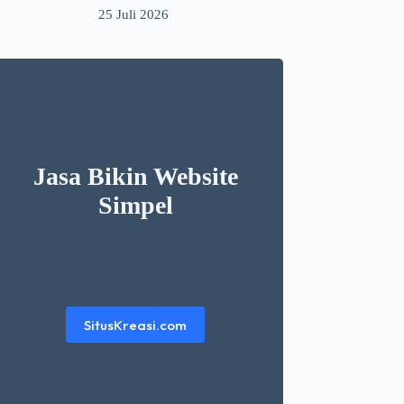
25 Juli 2026
Jasa Bikin Website
Simpel
Ingin punya website simpel dan elegant
dengan harga murah? kunjungi website
berikut
SitusKreasi.com