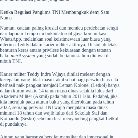
Ketika Regulasi Panglima TNI Membungkuk demi Satu
Nama
Namun, catatan paling krusial dan memicu perdebatan sengit
dari laporan Tempo ini bukanlah soal gaya komunikasi
WhatsApp, melainkan soal keistimewaan luar biasa yang
diterima Teddy dalam karier militer aktifnya. Di sinilah letak
benturan keras antara privilese kekuasaan dengan tatanan
baku
merit system
yang sudah bertahun-tahun dirawat di
tubuh TNI.
Karier militer Teddy Indra Wijaya dinilai melesat dengan
kecepatan yang tidak masuk akal sehat bagi perwira biasa. Ia
berhasil naik pangkat menjadi Letnan Kolonel (Letkol) hanya
dalam kurun waktu 14 tahun masa dinas sejak ia lulus dari
Akademi Militer (Akmil) pada tahun 2011 lalu. Padahal, jika
kita merujuk pada aturan baku yang diterbitkan pada tahun
2022, seorang perwira TNI wajib menjalani masa dinas
minimal 18 tahun dan wajib lulus dari Sekolah Staf dan
Komando (Sesko) sebelum bisa menyandang pangkat Letkol
di pundaknya.
Aturan yang harusnya bersifat mengikat dan impersonal itu