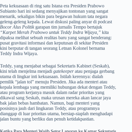
Peta kekuasaan di ring satu Istana era Presiden Prabowo
Subianto hari ini sedang menyajikan tontonan yang sangat
menarik, sekaligus bikin para begawan hukum tata negara
geleng-geleng kepala. Lewat diskusi paling anyar di podcast
Bocor Alus Politik
garapan tim jurnalis Tempo bertajuk
“Karpet Merah Prabowo untuk Teddy Indra Wijaya,”
kita
dipaksa melihat sebuah realitas baru yang sangat benderang:
pusat gravitasi informasi dan keputusan di sekitar Presiden
kini berputar di tangan seorang Letnan Kolonel bernama
Teddy Indra Wijaya.
Teddy, yang menjabat sebagai Sekretaris Kabinet (Seskab),
kini telah menjelma menjadi
gatekeeper
atau penjaga gerbang
utama di lingkar inti kekuasaan. Istilah kerennya: dialah
pemilik “jalan tol” menuju Presiden. Jika ada menteri atau
kepala lembaga yang memiliki hubungan dekat dengan Teddy,
atau program kerjanya masuk dalam radar prioritas yang
dikawal sang Seskab, maka urusan mereka akan lancar jaya
bak jalan bebas hambatan. Namun, bagi menteri yang
posisinya jauh dari lingkaran Teddy, atau programnya
dianggap di luar prioritas utama, bersiap-siaplah menghadapi
jalan buntu yang berliku dan penuh ketidakpastian.
Ketika Para Menteri Wajib Setor Laporan ke Kamar Sekretaris