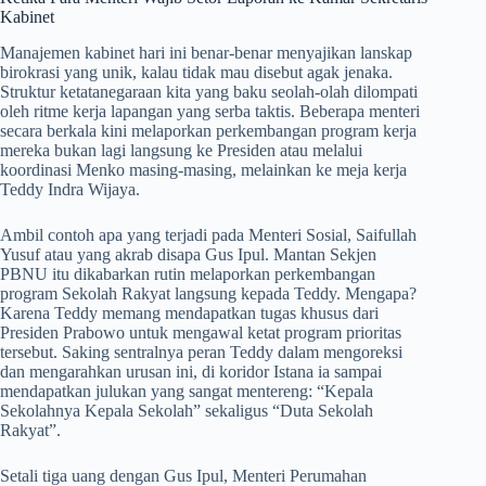
Kabinet
Manajemen kabinet hari ini benar-benar menyajikan lanskap
birokrasi yang unik, kalau tidak mau disebut agak jenaka.
Struktur ketatanegaraan kita yang baku seolah-olah dilompati
oleh ritme kerja lapangan yang serba taktis. Beberapa menteri
secara berkala kini melaporkan perkembangan program kerja
mereka bukan lagi langsung ke Presiden atau melalui
koordinasi Menko masing-masing, melainkan ke meja kerja
Teddy Indra Wijaya.
Ambil contoh apa yang terjadi pada Menteri Sosial, Saifullah
Yusuf atau yang akrab disapa Gus Ipul. Mantan Sekjen
PBNU itu dikabarkan rutin melaporkan perkembangan
program Sekolah Rakyat langsung kepada Teddy. Mengapa?
Karena Teddy memang mendapatkan tugas khusus dari
Presiden Prabowo untuk mengawal ketat program prioritas
tersebut. Saking sentralnya peran Teddy dalam mengoreksi
dan mengarahkan urusan ini, di koridor Istana ia sampai
mendapatkan julukan yang sangat mentereng: “Kepala
Sekolahnya Kepala Sekolah” sekaligus “Duta Sekolah
Rakyat”.
Setali tiga uang dengan Gus Ipul, Menteri Perumahan