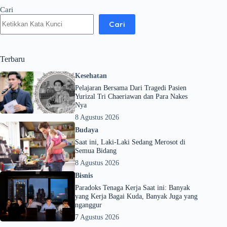
Cari
Cari
Terbaru
Kesehatan
Pelajaran Bersama Dari Tragedi Pasien
Yurizal Tri Chaeriawan dan Para Nakes
Nya
8 Agustus 2026
Budaya
Saat ini, Laki-Laki Sedang Merosot di
Semua Bidang
8 Agustus 2026
Bisnis
Paradoks Tenaga Kerja Saat ini: Banyak
yang Kerja Bagai Kuda, Banyak Juga yang
nganggur
7 Agustus 2026