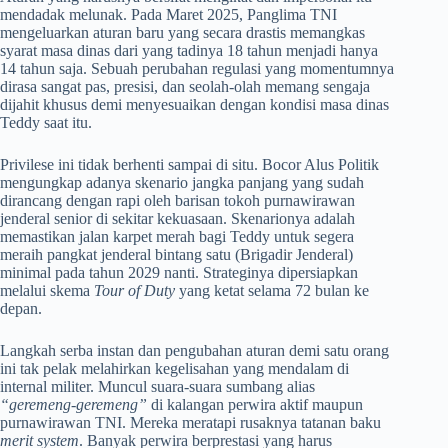
mendadak melunak. Pada Maret 2025, Panglima TNI
mengeluarkan aturan baru yang secara drastis memangkas
syarat masa dinas dari yang tadinya 18 tahun menjadi hanya
14 tahun saja. Sebuah perubahan regulasi yang momentumnya
dirasa sangat pas, presisi, dan seolah-olah memang sengaja
dijahit khusus demi menyesuaikan dengan kondisi masa dinas
Teddy saat itu.
Privilese ini tidak berhenti sampai di situ. Bocor Alus Politik
mengungkap adanya skenario jangka panjang yang sudah
dirancang dengan rapi oleh barisan tokoh purnawirawan
jenderal senior di sekitar kekuasaan. Skenarionya adalah
memastikan jalan karpet merah bagi Teddy untuk segera
meraih pangkat jenderal bintang satu (Brigadir Jenderal)
minimal pada tahun 2029 nanti. Strateginya dipersiapkan
melalui skema
Tour of Duty
yang ketat selama 72 bulan ke
depan.
Langkah serba instan dan pengubahan aturan demi satu orang
ini tak pelak melahirkan kegelisahan yang mendalam di
internal militer. Muncul suara-suara sumbang alias
“geremeng-geremeng”
di kalangan perwira aktif maupun
purnawirawan TNI. Mereka meratapi rusaknya tatanan baku
merit system
. Banyak perwira berprestasi yang harus