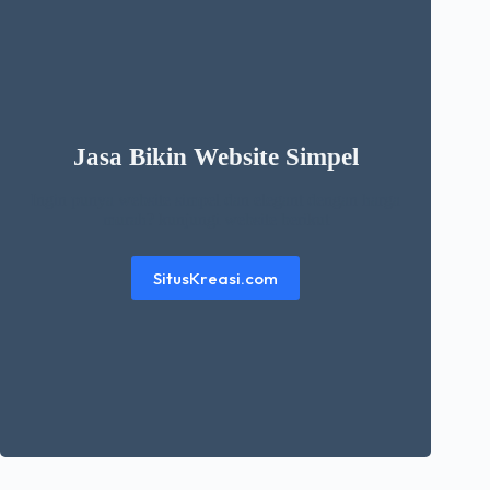
Jasa Bikin Website Simpel
Ingin punya website simpel dan elegant dengan harga
murah? kunjungi website berikut
SitusKreasi.com