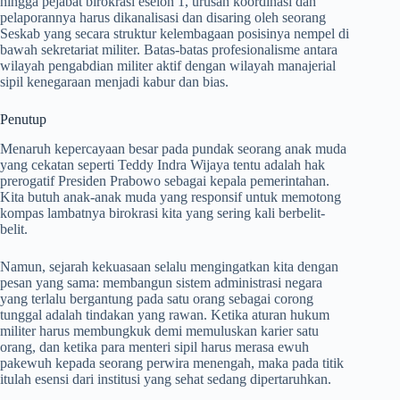
hingga pejabat birokrasi eselon 1, urusan koordinasi dan
pelaporannya harus dikanalisasi dan disaring oleh seorang
Seskab yang secara struktur kelembagaan posisinya nempel di
bawah sekretariat militer. Batas-batas profesionalisme antara
wilayah pengabdian militer aktif dengan wilayah manajerial
sipil kenegaraan menjadi kabur dan bias.
Penutup
Menaruh kepercayaan besar pada pundak seorang anak muda
yang cekatan seperti Teddy Indra Wijaya tentu adalah hak
prerogatif Presiden Prabowo sebagai kepala pemerintahan.
Kita butuh anak-anak muda yang responsif untuk memotong
kompas lambatnya birokrasi kita yang sering kali berbelit-
belit.
Namun, sejarah kekuasaan selalu mengingatkan kita dengan
pesan yang sama: membangun sistem administrasi negara
yang terlalu bergantung pada satu orang sebagai corong
tunggal adalah tindakan yang rawan. Ketika aturan hukum
militer harus membungkuk demi memuluskan karier satu
orang, dan ketika para menteri sipil harus merasa ewuh
pakewuh kepada seorang perwira menengah, maka pada titik
itulah esensi dari institusi yang sehat sedang dipertaruhkan.