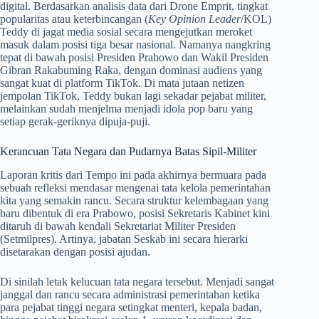
digital. Berdasarkan analisis data dari Drone Emprit, tingkat
popularitas atau keterbincangan (
Key Opinion Leader
/KOL)
Teddy di jagat media sosial secara mengejutkan meroket
masuk dalam posisi tiga besar nasional. Namanya nangkring
tepat di bawah posisi Presiden Prabowo dan Wakil Presiden
Gibran Rakabuming Raka, dengan dominasi audiens yang
sangat kuat di platform TikTok. Di mata jutaan netizen
jempolan TikTok, Teddy bukan lagi sekadar pejabat militer,
melainkan sudah menjelma menjadi idola pop baru yang
setiap gerak-geriknya dipuja-puji.
Kerancuan Tata Negara dan Pudarnya Batas Sipil-Militer
Laporan kritis dari Tempo ini pada akhirnya bermuara pada
sebuah refleksi mendasar mengenai tata kelola pemerintahan
kita yang semakin rancu. Secara struktur kelembagaan yang
baru dibentuk di era Prabowo, posisi Sekretaris Kabinet kini
ditaruh di bawah kendali Sekretariat Militer Presiden
(Setmilpres). Artinya, jabatan Seskab ini secara hierarki
disetarakan dengan posisi ajudan.
Di sinilah letak kelucuan tata negara tersebut. Menjadi sangat
janggal dan rancu secara administrasi pemerintahan ketika
para pejabat tinggi negara setingkat menteri, kepala badan,