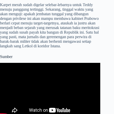
Karpet merah sudah digelar selebar-lebarnya untuk Teddy
menuju panggung tertinggi. Sekarang, tinggal waktu yang
akan menguji: apakah jembatan tunggal yang dibangun
dengan privilese ini akan mampu membawa kabinet Prabowo
berlari cepat menuju target-targetnya, ataukah ia justru akan
menjadi beban sejarah yang merusak tatanan baku meritokrasi
yang sudah susah payah kita bangun di Republik ini. Satu hal
yang pasti, mata jurnalis dan geremengan para perwira di
barak-barak militer tidak akan berhenti mengawasi setiap
langkah sang Letkol di koridor Istana.
Sumber