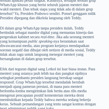
sebuah aplikasi pesan singkat. Kabarnya, terdapat sebuah grup
WhatsApp khusus yang berisi seluruh jajaran menteri dan
wakil menteri. Dan tebak siapa yang tidak ada di dalam grup
tersebut? Ya, Presiden Prabowo sendiri. Ponsel genggam milik
Presiden dipegang dan dikelola langsung oleh Teddy.
Di dalam grup WhatsApp tanpa presiden itulah, Teddy
bertindak sebagai mandor digital yang memantau kinerja dan
pergerakan kabinet secara
real-time
. Jika ada seorang menteri
yang kemampuan
public speaking
-nya berantakan saat
diwawancarai media, atau program kerjanya mendapatkan
sorotan negatif dan dihujat oleh netizen di media sosial, Teddy
tidak akan ragu untuk langsung menegur menteri yang
bersangkutan di dalam grup tersebut.
Efek dari teguran digital sang Letkol ini luar biasa instan. Para
menteri yang usianya jauh lebih tua dan pangkat sipilnya
setingkat pembantu presiden langsung bersikap sangat
responsif. Grup WhatsApp tersebut mendadak berubah
menjadi ajang pameran prestasi, di mana para menteri
berlomba-lomba mengirimkan link berita atau rilis media
mengenai pencapaian positif kementerian mereka demi
membuktikan kepada Teddy bahwa mereka sedang bekerja
keras. Sebuah pemandangan yang tentu sangat kontras dengan
teori administrasi publik yang kaku.