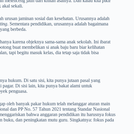
h melenceng jauh dari khitah asalnya. Dan kalau kita pikir
 akal sekali.
alah urusan jaminan sosial dan kesehatan. Urusannya adalah
ting
. Sementara pendidikan, urusannya adalah bagaimana
 yang berbeda.
hanya karena objeknya sama-sama anak sekolah. Ini ibarat
otong buat membelikan si anak baju baru biar kelihatan
an, tapi begitu masuk kelas, dia tetap saja tidak bisa
a hukum. Di satu sisi, kita punya jutaan pasal yang
pagar. Di sisi lain, kita punya bakat alami untuk
oyek penguasa.
ggap oleh banyak pakar hukum telah melanggar aturan main
onal dan PP No. 57 Tahun 2021 tentang Standar Nasional
s menggariskan bahwa anggaran pendidikan itu harusnya fokus
an buku, dan peningkatan mutu guru. Singkatnya: fokus pada