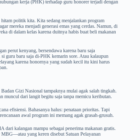
 hubungan kerja (PHK) terhadap guru honorer terjadi dengan
i hitam politik kita. Kita sedang menjalankan program
agar mereka menjadi generasi emas yang cerdas. Namun, di
eka di dalam kelas karena duitnya habis buat beli makanan
gan perut kenyang, bersendawa karena baru saja
a si guru baru saja di-PHK kemarin sore. Atau kalaupun
layang karena honornya yang sudah kecil itu kini harus
pan.
, Badan Gizi Nasional tampaknya mulai agak salah tingkah.
an muncul dari langit begitu saja tanpa memicu keributan.
na efisiensi. Bahasanya halus: penataan prioritas. Tapi
 perencanaan awal program ini memang agak grasah-grusuh.
MA dari kalangan mampu sebagai penerima makanan gratis.
pur MBG—atau yang keren disebut Satuan Pelayanan