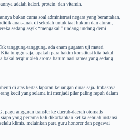
annya adalah kalori, protein, dan vitamin.
annya bukan cuma soal administrasi negara yang berantakan,
ndidik anak-anak di sekolah untuk taat hukum dan aturan,
 mereka sedang asyik “mengakali” undang-undang demi
. Tak tanggung-tanggung, ada enam gugatan uji materi
a tunggu saja, apakah para hakim konstitusi kita bakal
a bakal tergiur oleh aroma harum nasi rames yang sedang
henti di atas kertas laporan keuangan dinas saja. Imbasnya
ng kecil yang selama ini menjadi pilar paling rapuh dalam
, pagu anggaran transfer ke daerah-daerah otomatis
siapa yang pertama kali dikorbankan ketika sebuah instansi
selalu klimis, melainkan para guru honorer dan pegawai