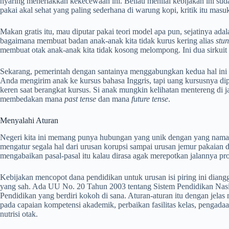
nyaring meneriakkan kekecewaan ini. Beliau menilai kebijakan ini suda
pakai akal sehat yang paling sederhana di warung kopi, kritik itu masuk
Makan gratis itu, mau diputar pakai teori model apa pun, sejatinya ad
bagaimana membuat badan anak-anak kita tidak kurus kering alias
stun
membuat otak anak-anak kita tidak kosong melompong. Ini dua sirkuit
Sekarang, pemerintah dengan santainya menggabungkan kedua hal ini 
Anda mengirim anak ke kursus bahasa Inggris, tapi uang kursusnya dip
keren saat berangkat kursus. Si anak mungkin kelihatan mentereng di jal
membedakan mana
past tense
dan mana
future tense
.
Menyalahi Aturan
Negeri kita ini memang punya hubungan yang unik dengan yang namany
mengatur segala hal dari urusan korupsi sampai urusan jemur pakaian di 
mengabaikan pasal-pasal itu kalau dirasa agak merepotkan jalannya pr
Kebijakan mencopot dana pendidikan untuk urusan isi piring ini dian
yang sah. Ada UU No. 20 Tahun 2003 tentang Sistem Pendidikan Nasi
Pendidikan yang berdiri kokoh di sana. Aturan-aturan itu dengan jela
pada capaian kompetensi akademik, perbaikan fasilitas kelas, pengada
nutrisi otak.