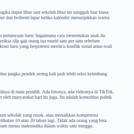
gika dapur libur saat sekolah libur ini sungguh luar biasa.
r dan berhenti lapar ketika kalender menunjukkan warna
 pertanyaan baru: bagaimana cara menentukan anak itu
iksa slip gaji orang tua murid satu per satu sebelum
si baru yang berpotensi memicu konflik sosial antar-wali
ritas jangka pendek sering kali jauh lebih seksi ketimbang
lnya di mata pemilih. Ada fotonya, ada videonya di TikTok,
leh masyarakat hari itu juga. Ini adalah komoditas politik
ium sekolah yang rusak, atau menaikkan kompetensi
lihatan 10 atau 20 tahun lagi. Tidak ada orang yang bisa
paham rumus matematika dalam waktu satu minggu.