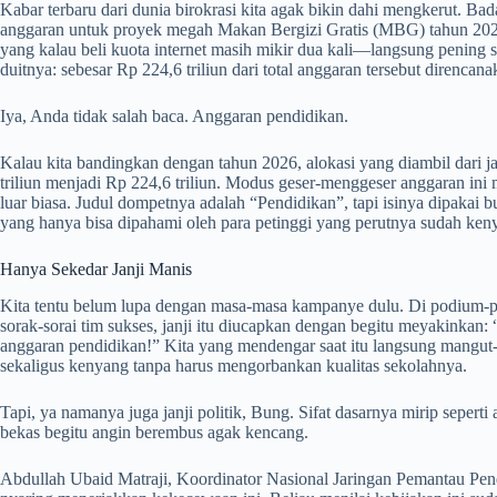
Kabar terbaru dari dunia birokrasi kita agak bikin dahi mengkerut. 
anggaran untuk proyek megah Makan Bergizi Gratis (MBG) tahun 2027
yang kalau beli kuota internet masih mikir dua kali—langsung pening se
duitnya: sebesar Rp 224,6 triliun dari total anggaran tersebut direnca
Iya, Anda tidak salah baca. Anggaran pendidikan.
Kalau kita bandingkan dengan tahun 2026, alokasi yang diambil dari ja
triliun menjadi Rp 224,6 triliun. Modus geser-menggeser anggaran ini m
luar biasa. Judul dompetnya adalah “Pendidikan”, tapi isinya dipakai b
yang hanya bisa dipahami oleh para petinggi yang perutnya sudah ke
Hanya Sekedar Janji Manis
Kita tentu belum lupa dengan masa-masa kampanye dulu. Di podium-p
sorak-sorai tim sukses, janji itu diucapkan dengan begitu meyakinkan
anggaran pendidikan!” Kita yang mendengar saat itu langsung mangut-
sekaligus kenyang tanpa harus mengorbankan kualitas sekolahnya.
Tapi, ya namanya juga janji politik, Bung. Sifat dasarnya mirip seper
bekas begitu angin berembus agak kencang.
Abdullah Ubaid Matraji, Koordinator Nasional Jaringan Pemantau Pendi