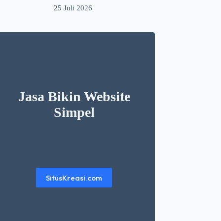
25 Juli 2026
Jasa Bikin Website
Simpel
Ingin punya website simpel dan elegant
dengan harga murah? kunjungi website
berikut
SitusKreasi.com