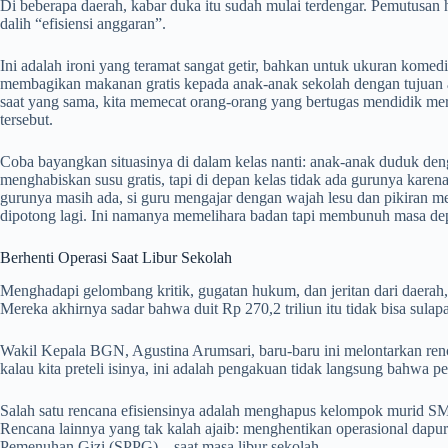
Di beberapa daerah, kabar duka itu sudah mulai terdengar. Pemutusan
dalih “efisiensi anggaran”.
Ini adalah ironi yang teramat sangat getir, bahkan untuk ukuran komed
membagikan makanan gratis kepada anak-anak sekolah dengan tujuan 
saat yang sama, kita memecat orang-orang yang bertugas mendidik mer
tersebut.
Coba bayangkan situasinya di dalam kelas nanti: anak-anak duduk den
menghabiskan susu gratis, tapi di depan kelas tidak ada gurunya karen
gurunya masih ada, si guru mengajar dengan wajah lesu dan pikiran me
dipotong lagi. Ini namanya memelihara badan tapi membunuh masa de
Berhenti Operasi Saat Libur Sekolah
Menghadapi gelombang kritik, gugatan hukum, dan jeritan dari daerah
Mereka akhirnya sadar bahwa duit Rp 270,2 triliun itu tidak bisa sulap
Wakil Kepala BGN, Agustina Arumsari, baru-baru ini melontarkan renca
kalau kita preteli isinya, ini adalah pengakuan tidak langsung bahwa
Salah satu rencana efisiensinya adalah menghapus kelompok murid S
Rencana lainnya yang tak kalah ajaib: menghentikan operasional da
Pemenuhan Gizi (SPPG)—saat masa libur sekolah.