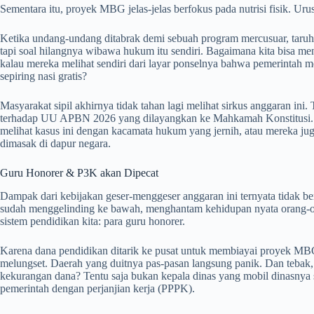
Sementara itu, proyek MBG jelas-jelas berfokus pada nutrisi fisik. Urus
Ketika undang-undang ditabrak demi sebuah program mercusuar, taruh
tapi soal hilangnya wibawa hukum itu sendiri. Bagaimana kita bisa me
kalau mereka melihat sendiri dari layar ponselnya bahwa pemerintah
sepiring nasi gratis?
Masyarakat sipil akhirnya tidak tahan lagi melihat sirkus anggaran ini
terhadap UU APBN 2026 yang dilayangkan ke Mahkamah Konstitusi. Kit
melihat kasus ini dengan kacamata hukum yang jernih, atau mereka jug
dimasak di dapur negara.
Guru Honorer & P3K akan Dipecat
Dampak dari kebijakan geser-menggeser anggaran ini ternyata tidak ber
sudah menggelinding ke bawah, menghantam kehidupan nyata orang-ora
sistem pendidikan kita: para guru honorer.
Karena dana pendidikan ditarik ke pusat untuk membiayai proyek MBG
melungset. Daerah yang duitnya pas-pasan langsung panik. Dan tebak, 
kekurangan dana? Tentu saja bukan kepala dinas yang mobil dinasnya 
pemerintah dengan perjanjian kerja (PPPK).