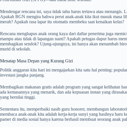
Mendengar rencana ini, saya tidak tahu harus tertawa atau menangis. Lo
Apakah BGN mengira bahwa perut anak-anak kita ikut masuk masa libu
merah? Apakah rasa lapar itu otomatis membeku saat kenaikan kelas?
Rencana menghapus anak orang kaya dari daftar penerima juga memicu
mampu atau tidak di lapangan nanti? Apakah petugas dapur harus memer
membagikan sendok? Ujung-ujungnya, ini hanya akan menambah birokra
murid di sekolah.
Menatap Masa Depan yang Kurang Gizi
Politik anggaran kita hari ini mengajarkan kita satu hal penting: popula
investasi jangka panjang.
Membagikan makanan gratis adalah program yang sangat kelihatan hasi
ada kemasannya yang menarik, dan ada kepuasan instan yang dirasakan o
yang bernilai tinggi.
Sementara itu, memperbaiki nasib guru honorer, membangun laborator
membaca anak-anak kita adalah kerja-kerja sunyi yang hasilnya baru ke
pamer di media sosial hanya karena berhasil membuat seorang anak 