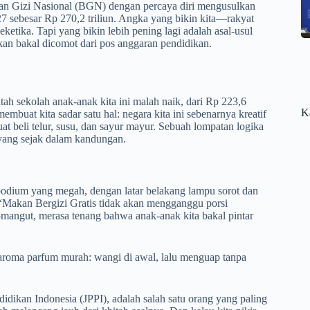
Badan Gizi Nasional (BGN) dengan percaya diri mengusulkan
 sebesar Rp 270,2 triliun. Angka yang bikin kita—rakyat
ketika. Tapi yang bikin lebih pening lagi adalah asal-usul
nakan bakal dicomot dari pos anggaran pendidikan.
tah sekolah anak-anak kita ini malah naik, dari Rp 223,6
K
embuat kita sadar satu hal: negara kita ini sebenarnya kreatif
uat beli telur, susu, dan sayur mayur. Sebuah lompatan logika
nyang sejak dalam kandungan.
odium yang megah, dengan latar belakang lampu sorot dan
: “Makan Bergizi Gratis tidak akan mengganggu porsi
mangut, merasa tenang bahwa anak-anak kita bakal pintar
ti aroma parfum murah: wangi di awal, lalu menguap tanpa
dikan Indonesia (JPPI), adalah salah satu orang yang paling