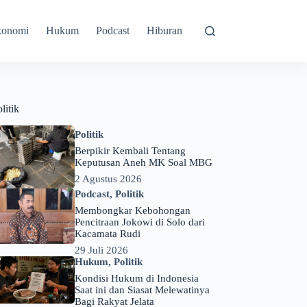
konomi
Hukum
Podcast
Hiburan
litik
Politik
Berpikir Kembali Tentang
Keputusan Aneh MK Soal MBG
2 Agustus 2026
Podcast
,
Politik
Membongkar Kebohongan
Pencitraan Jokowi di Solo dari
Kacamata Rudi
29 Juli 2026
Hukum
,
Politik
Kondisi Hukum di Indonesia
Saat ini dan Siasat Melewatinya
Bagi Rakyat Jelata