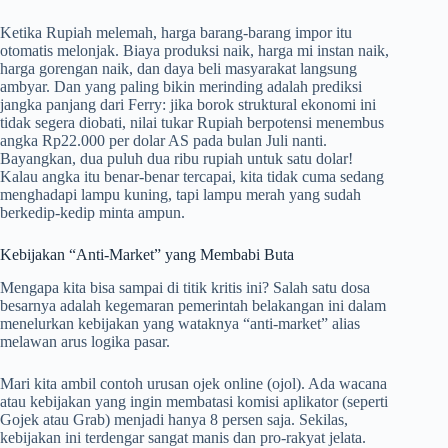
Ketika Rupiah melemah, harga barang-barang impor itu
otomatis melonjak. Biaya produksi naik, harga mi instan naik,
harga gorengan naik, dan daya beli masyarakat langsung
ambyar. Dan yang paling bikin merinding adalah prediksi
jangka panjang dari Ferry: jika borok struktural ekonomi ini
tidak segera diobati, nilai tukar Rupiah berpotensi menembus
angka Rp22.000 per dolar AS pada bulan Juli nanti.
Bayangkan, dua puluh dua ribu rupiah untuk satu dolar!
Kalau angka itu benar-benar tercapai, kita tidak cuma sedang
menghadapi lampu kuning, tapi lampu merah yang sudah
berkedip-kedip minta ampun.
Kebijakan “Anti-Market” yang Membabi Buta
Mengapa kita bisa sampai di titik kritis ini? Salah satu dosa
besarnya adalah kegemaran pemerintah belakangan ini dalam
menelurkan kebijakan yang wataknya “anti-market” alias
melawan arus logika pasar.
Mari kita ambil contoh urusan ojek online (ojol). Ada wacana
atau kebijakan yang ingin membatasi komisi aplikator (seperti
Gojek atau Grab) menjadi hanya 8 persen saja. Sekilas,
kebijakan ini terdengar sangat manis dan pro-rakyat jelata.