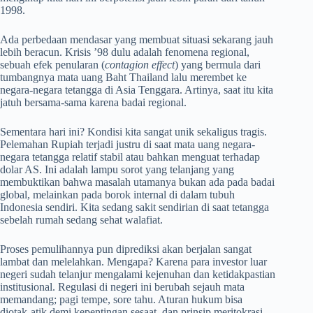
1998.
Ada perbedaan mendasar yang membuat situasi sekarang jauh
lebih beracun. Krisis ’98 dulu adalah fenomena regional,
sebuah efek penularan (
contagion effect
) yang bermula dari
tumbangnya mata uang Baht Thailand lalu merembet ke
negara-negara tetangga di Asia Tenggara. Artinya, saat itu kita
jatuh bersama-sama karena badai regional.
Sementara hari ini? Kondisi kita sangat unik sekaligus tragis.
Pelemahan Rupiah terjadi justru di saat mata uang negara-
negara tetangga relatif stabil atau bahkan menguat terhadap
dolar AS. Ini adalah lampu sorot yang telanjang yang
membuktikan bahwa masalah utamanya bukan ada pada badai
global, melainkan pada borok internal di dalam tubuh
Indonesia sendiri. Kita sedang sakit sendirian di saat tetangga
sebelah rumah sedang sehat walafiat.
Proses pemulihannya pun diprediksi akan berjalan sangat
lambat dan melelahkan. Mengapa? Karena para investor luar
negeri sudah telanjur mengalami kejenuhan dan ketidakpastian
institusional. Regulasi di negeri ini berubah sejauh mata
memandang; pagi tempe, sore tahu. Aturan hukum bisa
diotak-atik demi kepentingan sesaat, dan prinsip meritokrasi—