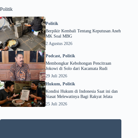
Politik
Politik
Berpikir Kembali Tentang Keputusan Aneh
MK Soal MBG
2 Agustus 2026
Podcast
,
Politik
Membongkar Kebohongan Pencitraan
Jokowi di Solo dari Kacamata Rudi
29 Juli 2026
Hukum
,
Politik
Kondisi Hukum di Indonesia Saat ini dan
Siasat Melewatinya Bagi Rakyat Jelata
25 Juli 2026