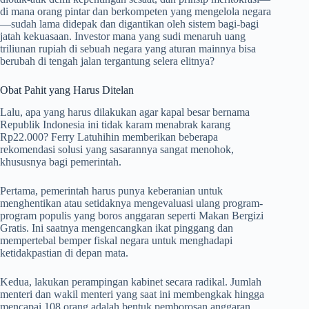
di mana orang pintar dan berkompeten yang mengelola negara
—sudah lama didepak dan digantikan oleh sistem bagi-bagi
jatah kekuasaan. Investor mana yang sudi menaruh uang
triliunan rupiah di sebuah negara yang aturan mainnya bisa
berubah di tengah jalan tergantung selera elitnya?
Obat Pahit yang Harus Ditelan
Lalu, apa yang harus dilakukan agar kapal besar bernama
Republik Indonesia ini tidak karam menabrak karang
Rp22.000? Ferry Latuhihin memberikan beberapa
rekomendasi solusi yang sasarannya sangat menohok,
khususnya bagi pemerintah.
Pertama, pemerintah harus punya keberanian untuk
menghentikan atau setidaknya mengevaluasi ulang program-
program populis yang boros anggaran seperti Makan Bergizi
Gratis. Ini saatnya mengencangkan ikat pinggang dan
mempertebal bemper fiskal negara untuk menghadapi
ketidakpastian di depan mata.
Kedua, lakukan perampingan kabinet secara radikal. Jumlah
menteri dan wakil menteri yang saat ini membengkak hingga
mencapai 108 orang adalah bentuk pemborosan anggaran