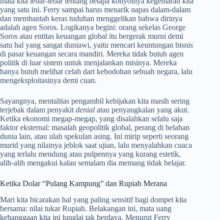
mata kita lebar-lebar tentang betapa konyolnya kegemaran kita
yang satu ini. Ferry sampai harus menarik napas dalam-dalam
dan membantah keras tuduhan menggelikan bahwa dirinya
adalah agen Soros. Logikanya begini: orang sekelas George
Soros atau entitas keuangan global itu bergerak murni demi
satu hal yang sangat duniawi, yaitu mencari keuntungan bisnis
di pasar keuangan secara mandiri. Mereka tidak butuh agen
politik di luar sistem untuk menjalankan misinya. Mereka
hanya butuh melihat celah dari kebodohan sebuah negara, lalu
mengeksploitasinya demi cuan.
Sayangnya, mentalitas pengambil kebijakan kita masih sering
terjebak dalam penyakit
denial
atau penyangkalan yang akut.
Ketika ekonomi megap-megap, yang disalahkan selalu saja
faktor eksternal: masalah geopolitik global, perang di belahan
dunia lain, atau ulah spekulan asing. Ini mirip seperti seorang
murid yang nilainya jeblok saat ujian, lalu menyalahkan cuaca
yang terlalu mendung atau pulpennya yang kurang estetik,
alih-alih mengakui kalau semalam dia memang tidak belajar.
Ketika Dolar “Pulang Kampung” dan Rupiah Merana
Mari kita bicarakan hal yang paling sensitif bagi dompet kita
bersama: nilai tukar Rupiah. Belakangan ini, mata uang
kebanggaan kita ini lunglai tak berdaya. Menurut Ferry