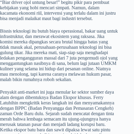
“Biar driver ojol untung besar!” begitu pikir para pembuat
kebijakan yang hobi mencari simpati. Namun, dalam
kacamata ekonomi riil, intervensi yang terlalu dalam ini justru
bisa menjadi malaikat maut bagi industri tersebut.
Bisnis teknologi itu butuh biaya operasional, bakar uang untuk
infrastruktur, dan merawat ekosistem yang raksasa. Jika
komisi mereka dipangkas secara brutal hingga batas yang
tidak masuk akal, perusahaan-perusahaan teknologi ini bisa
gulung tikar. Jika mereka mati, siap-siap saja menghadapi
ledakan pengangguran massal dari 7 juta pengemudi ojol yang
menggantungkan nasibnya di sana, belum lagi jutaan UMKM
kuliner yang selama ini hidup dari pesanan online. Niatnya
mau menolong, tapi karena caranya melawan hukum pasar,
malah bikin rumahnya roboh sekalian.
Penyakit anti-market ini juga menular ke sektor sumber daya
alam dengan dibentuknya Badan Ekspor khusus. Ferry
Latuhihin mengkritik keras langkah ini dan menyamakannya
dengan BPPC (Badan Penyangga dan Pemasaran Cengkeh)
zaman Orde Baru dulu. Sejarah sudah mencatat dengan tinta
merah bahwa lembaga semacam itu ujung-ujungnya hanya
merusak tatanan pasar dan menjadi ladang korupsi baru.
Ketika ekspor batu bara dan sawit dipaksa lewat satu pintu