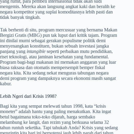
yang rumit, para pembeli internasional tidak akan sudi
mengemis. Mereka akan langsung angkat kaki dan beralih ke
negara kompetitor yang suplai komoditasnya lebih pasti dan
tidak banyak tingkah.
Tak berhenti di situ, program mercusuar yang bernama Makan
Bergizi Gratis (MBG) pun tak luput dari kritik tajam. Program
ini dinilai murni sebagai gerakan populisme politik demi
menyenangkan konstituen, bukan sebuah investasi jangka
panjang yang
intangible
seperti perbaikan mutu pendidikan,
riset teknologi, atau jaminan kesehatan yang fundamental.
Program bagi-bagi makanan ini memakan anggaran yang luar
biasa raksasa dan otomatis mempersempit bemper fiskal
negara kita. Kita sedang nekat menguras tabungan negara
demi program yang dampaknya secara ekonomi masih sangat
kabur.
Lebih Ngeri dari Krisis 1998?
Bagi kita yang sempat melewati tahun 1998, kata “krisis
moneter” adalah hantu yang paling menakutkan. Kita ingat
betul bagaimana toko-toko dijarah, harga sembako
melambung ke langit, dan rezim yang berkuasa selama 32
tahun runtuh seketika. Tapi tahukah Anda? Krisis yang sedang
mengintip kita hari ini berpotensi jauh lebih parah dari tahun