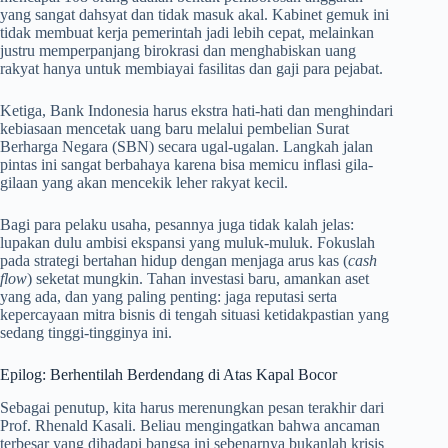
yang sangat dahsyat dan tidak masuk akal. Kabinet gemuk ini
tidak membuat kerja pemerintah jadi lebih cepat, melainkan
justru memperpanjang birokrasi dan menghabiskan uang
rakyat hanya untuk membiayai fasilitas dan gaji para pejabat.
Ketiga, Bank Indonesia harus ekstra hati-hati dan menghindari
kebiasaan mencetak uang baru melalui pembelian Surat
Berharga Negara (SBN) secara ugal-ugalan. Langkah jalan
pintas ini sangat berbahaya karena bisa memicu inflasi gila-
gilaan yang akan mencekik leher rakyat kecil.
Bagi para pelaku usaha, pesannya juga tidak kalah jelas:
lupakan dulu ambisi ekspansi yang muluk-muluk. Fokuslah
pada strategi bertahan hidup dengan menjaga arus kas (
cash
flow
) seketat mungkin. Tahan investasi baru, amankan aset
yang ada, dan yang paling penting: jaga reputasi serta
kepercayaan mitra bisnis di tengah situasi ketidakpastian yang
sedang tinggi-tingginya ini.
Epilog: Berhentilah Berdendang di Atas Kapal Bocor
Sebagai penutup, kita harus merenungkan pesan terakhir dari
Prof. Rhenald Kasali. Beliau mengingatkan bahwa ancaman
terbesar yang dihadapi bangsa ini sebenarnya bukanlah krisis