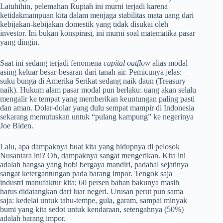
Latuhihin, pelemahan Rupiah ini murni terjadi karena
ketidakmampuan kita dalam menjaga stabilitas mata uang dari
kebijakan-kebijakan domestik yang tidak disukai oleh
investor. Ini bukan konspirasi, ini murni soal matematika pasar
yang dingin.
Saat ini sedang terjadi fenomena
capital outflow
alias modal
asing keluar besar-besaran dari tanah air. Pemicunya jelas:
suku bunga di Amerika Serikat sedang naik daun (Treasury
naik). Hukum alam pasar modal pun berlaku: uang akan selalu
mengalir ke tempat yang memberikan keuntungan paling pasti
dan aman. Dolar-dolar yang dulu sempat mampir di Indonesia
sekarang memutuskan untuk “pulang kampung” ke negerinya
Joe Biden.
Lalu, apa dampaknya buat kita yang hidupnya di pelosok
Nusantara ini? Oh, dampaknya sangat mengerikan. Kita ini
adalah bangsa yang hobi bergaya mandiri, padahal sejatinya
sangat ketergantungan pada barang impor. Tengok saja
industri manufaktur kita; 60 persen bahan bakunya masih
harus didatangkan dari luar negeri. Urusan perut pun sama
saja: kedelai untuk tahu-tempe, gula, garam, sampai minyak
bumi yang kita sedot untuk kendaraan, setengahnya (50%)
adalah barang impor.