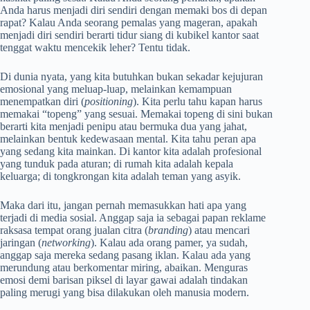
Anda harus menjadi diri sendiri dengan memaki bos di depan
rapat? Kalau Anda seorang pemalas yang mageran, apakah
menjadi diri sendiri berarti tidur siang di kubikel kantor saat
tenggat waktu mencekik leher? Tentu tidak.
Di dunia nyata, yang kita butuhkan bukan sekadar kejujuran
emosional yang meluap-luap, melainkan kemampuan
menempatkan diri (
positioning
). Kita perlu tahu kapan harus
memakai “topeng” yang sesuai. Memakai topeng di sini bukan
berarti kita menjadi penipu atau bermuka dua yang jahat,
melainkan bentuk kedewasaan mental. Kita tahu peran apa
yang sedang kita mainkan. Di kantor kita adalah profesional
yang tunduk pada aturan; di rumah kita adalah kepala
keluarga; di tongkrongan kita adalah teman yang asyik.
Maka dari itu, jangan pernah memasukkan hati apa yang
terjadi di media sosial. Anggap saja ia sebagai papan reklame
raksasa tempat orang jualan citra (
branding
) atau mencari
jaringan (
networking
). Kalau ada orang pamer, ya sudah,
anggap saja mereka sedang pasang iklan. Kalau ada yang
merundung atau berkomentar miring, abaikan. Menguras
emosi demi barisan piksel di layar gawai adalah tindakan
paling merugi yang bisa dilakukan oleh manusia modern.