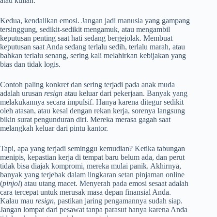
atau kuliah.
Kedua, kendalikan emosi. Jangan jadi manusia yang gampang
tersinggung, sedikit-sedikit mengamuk, atau mengambil
keputusan penting saat hati sedang bergejolak. Membuat
keputusan saat Anda sedang terlalu sedih, terlalu marah, atau
bahkan terlalu senang, sering kali melahirkan kebijakan yang
bias dan tidak logis.
Contoh paling konkret dan sering terjadi pada anak muda
adalah urusan
resign
atau keluar dari pekerjaan. Banyak yang
melakukannya secara impulsif. Hanya karena ditegur sedikit
oleh atasan, atau kesal dengan rekan kerja, sorenya langsung
bikin surat pengunduran diri. Mereka merasa gagah saat
melangkah keluar dari pintu kantor.
Tapi, apa yang terjadi seminggu kemudian? Ketika tabungan
menipis, kepastian kerja di tempat baru belum ada, dan perut
tidak bisa diajak kompromi, mereka mulai panik. Akhirnya,
banyak yang terjebak dalam lingkaran setan pinjaman online
(
pinjol
) atau utang macet. Menyerah pada emosi sesaat adalah
cara tercepat untuk merusak masa depan finansial Anda.
Kalau mau
resign
, pastikan jaring pengamannya sudah siap.
Jangan lompat dari pesawat tanpa parasut hanya karena Anda