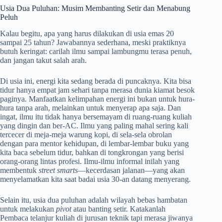
Usia Dua Puluhan: Musim Membanting Setir dan Menabung
Peluh
Kalau begitu, apa yang harus dilakukan di usia emas 20
sampai 25 tahun? Jawabannya sederhana, meski praktiknya
butuh keringat: carilah ilmu sampai lambungmu terasa penuh,
dan jangan takut salah arah.
Di usia ini, energi kita sedang berada di puncaknya. Kita bisa
tidur hanya empat jam sehari tanpa merasa dunia kiamat besok
paginya. Manfaatkan kelimpahan energi ini bukan untuk hura-
hura tanpa arah, melainkan untuk menyerap apa saja. Dan
ingat, ilmu itu tidak hanya bersemayam di ruang-ruang kuliah
yang dingin dan ber-AC. Ilmu yang paling mahal sering kali
tercecer di meja-meja warung kopi, di sela-sela obrolan
dengan para mentor kehidupan, di lembar-lembar buku yang
kita baca sebelum tidur, bahkan di tongkrongan yang berisi
orang-orang lintas profesi. Ilmu-ilmu informal inilah yang
membentuk
street smarts
—kecerdasan jalanan—yang akan
menyelamatkan kita saat badai usia 30-an datang menyerang.
Selain itu, usia dua puluhan adalah wilayah bebas hambatan
untuk melakukan
pivot
atau banting setir. Katakanlah
Pembaca telanjur kuliah di jurusan teknik tapi merasa jiwanya