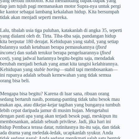
yang berbau monoton. Kita memandang bapak-bapak yang
tiap jam tujuh pagi memanaskan motor Supra-nya untuk pergi
ke kantor sebagai lambang kekalahan hidup. Kita bersumpah
tidak akan menjadi seperti mereka.
Lalu, tibalah usia tiga puluhan, katakanlah di angka 35, seperti
yang dialami oleh dr. Tirta. Tiba-tiba saja, pandangan hidup
kita berputar 180 derajat. Kehidupan yang stabil, yang setiap
bulannya sudah ketahuan berapa pemasukannya (
fixed
income
) dan sudah terukur berapa pengeluarannya (
fixed
cost
), yang jadwal hariannya begitu-begitu saja, mendadak
berubah menjadi berkah yang amat kita tangisi kelahirannya.
Kehidupan yang
stable boring
—stabil tapi membosankan—
ini rupanya adalah sebuah kemewahan yang tidak semua
orang bisa beli.
Mengapa bisa begitu? Karena di luar sana, ribuan orang
sedang bertaruh nasib, pontang-panting tidak tahu besok mau
makan apa, atau dikejar-kejar tagihan yang bunganya tumbuh
lebih cepat daripada jamur di musim hujan. Mengetahui
dengan pasti apa yang akan terjadi besok pagi, meskipun itu
membosankan, adalah sebuah privilese. Jadi, jika hari ini
hidup Pembaca terasa datar, rutinitasnya itu-itu saja, dan tidak
ada drama yang meledak-ledak, ucapkanlah syukur. Anda
tidak sedang gagal; Anda sedang menikmati salah satu bentuk