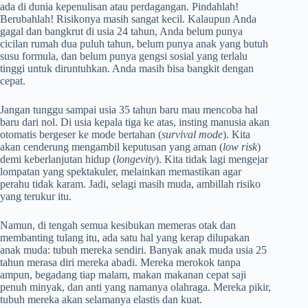
ada di dunia kepenulisan atau perdagangan. Pindahlah!
Berubahlah! Risikonya masih sangat kecil. Kalaupun Anda
gagal dan bangkrut di usia 24 tahun, Anda belum punya
cicilan rumah dua puluh tahun, belum punya anak yang butuh
susu formula, dan belum punya gengsi sosial yang terlalu
tinggi untuk diruntuhkan. Anda masih bisa bangkit dengan
cepat.
Jangan tunggu sampai usia 35 tahun baru mau mencoba hal
baru dari nol. Di usia kepala tiga ke atas, insting manusia akan
otomatis bergeser ke mode bertahan (
survival mode
). Kita
akan cenderung mengambil keputusan yang aman (
low risk
)
demi keberlanjutan hidup (
longevity
). Kita tidak lagi mengejar
lompatan yang spektakuler, melainkan memastikan agar
perahu tidak karam. Jadi, selagi masih muda, ambillah risiko
yang terukur itu.
Namun, di tengah semua kesibukan memeras otak dan
membanting tulang itu, ada satu hal yang kerap dilupakan
anak muda: tubuh mereka sendiri. Banyak anak muda usia 25
tahun merasa diri mereka abadi. Mereka merokok tanpa
ampun, begadang tiap malam, makan makanan cepat saji
penuh minyak, dan anti yang namanya olahraga. Mereka pikir,
tubuh mereka akan selamanya elastis dan kuat.