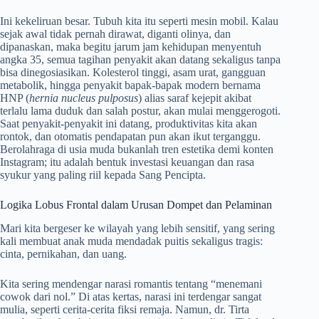
Ini kekeliruan besar. Tubuh kita itu seperti mesin mobil. Kalau
sejak awal tidak pernah dirawat, diganti olinya, dan
dipanaskan, maka begitu jarum jam kehidupan menyentuh
angka 35, semua tagihan penyakit akan datang sekaligus tanpa
bisa dinegosiasikan. Kolesterol tinggi, asam urat, gangguan
metabolik, hingga penyakit bapak-bapak modern bernama
HNP (
hernia nucleus pulposus
) alias saraf kejepit akibat
terlalu lama duduk dan salah postur, akan mulai menggerogoti.
Saat penyakit-penyakit ini datang, produktivitas kita akan
rontok, dan otomatis pendapatan pun akan ikut terganggu.
Berolahraga di usia muda bukanlah tren estetika demi konten
Instagram; itu adalah bentuk investasi keuangan dan rasa
syukur yang paling riil kepada Sang Pencipta.
Logika Lobus Frontal dalam Urusan Dompet dan Pelaminan
Mari kita bergeser ke wilayah yang lebih sensitif, yang sering
kali membuat anak muda mendadak puitis sekaligus tragis:
cinta, pernikahan, dan uang.
Kita sering mendengar narasi romantis tentang “menemani
cowok dari nol.” Di atas kertas, narasi ini terdengar sangat
mulia, seperti cerita-cerita fiksi remaja. Namun, dr. Tirta