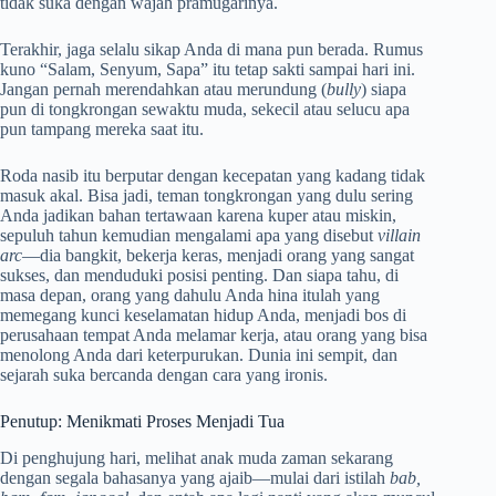
tidak suka dengan wajah pramugarinya.
Terakhir, jaga selalu sikap Anda di mana pun berada. Rumus
kuno “Salam, Senyum, Sapa” itu tetap sakti sampai hari ini.
Jangan pernah merendahkan atau merundung (
bully
) siapa
pun di tongkrongan sewaktu muda, sekecil atau selucu apa
pun tampang mereka saat itu.
Roda nasib itu berputar dengan kecepatan yang kadang tidak
masuk akal. Bisa jadi, teman tongkrongan yang dulu sering
Anda jadikan bahan tertawaan karena kuper atau miskin,
sepuluh tahun kemudian mengalami apa yang disebut
villain
arc
—dia bangkit, bekerja keras, menjadi orang yang sangat
sukses, dan menduduki posisi penting. Dan siapa tahu, di
masa depan, orang yang dahulu Anda hina itulah yang
memegang kunci keselamatan hidup Anda, menjadi bos di
perusahaan tempat Anda melamar kerja, atau orang yang bisa
menolong Anda dari keterpurukan. Dunia ini sempit, dan
sejarah suka bercanda dengan cara yang ironis.
Penutup: Menikmati Proses Menjadi Tua
Di penghujung hari, melihat anak muda zaman sekarang
dengan segala bahasanya yang ajaib—mulai dari istilah
bab,