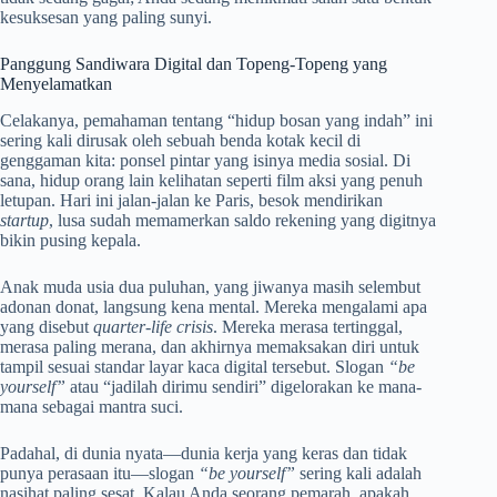
kesuksesan yang paling sunyi.
Panggung Sandiwara Digital dan Topeng-Topeng yang
Menyelamatkan
Celakanya, pemahaman tentang “hidup bosan yang indah” ini
sering kali dirusak oleh sebuah benda kotak kecil di
genggaman kita: ponsel pintar yang isinya media sosial. Di
sana, hidup orang lain kelihatan seperti film aksi yang penuh
letupan. Hari ini jalan-jalan ke Paris, besok mendirikan
startup
, lusa sudah memamerkan saldo rekening yang digitnya
bikin pusing kepala.
Anak muda usia dua puluhan, yang jiwanya masih selembut
adonan donat, langsung kena mental. Mereka mengalami apa
yang disebut
quarter-life crisis
. Mereka merasa tertinggal,
merasa paling merana, dan akhirnya memaksakan diri untuk
tampil sesuai standar layar kaca digital tersebut. Slogan
“be
yourself”
atau “jadilah dirimu sendiri” digelorakan ke mana-
mana sebagai mantra suci.
Padahal, di dunia nyata—dunia kerja yang keras dan tidak
punya perasaan itu—slogan
“be yourself”
sering kali adalah
nasihat paling sesat. Kalau Anda seorang pemarah, apakah