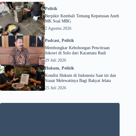
Politik
Berpikir Kembali Tentang Keputusan Aneh
MK Soal MBG
2 Agustus 2026
Podcast
,
Politik
Membongkar Kebohongan Pencitraan
Jokowi di Solo dari Kacamata Rudi
29 Juli 2026
Hukum
,
Politik
Kondisi Hukum di Indonesia Saat ini dan
Siasat Melewatinya Bagi Rakyat Jelata
25 Juli 2026