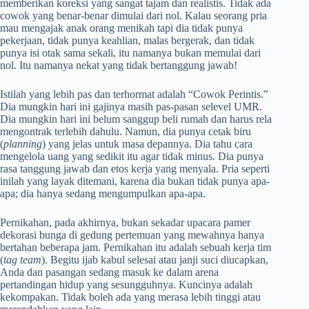
memberikan koreksi yang sangat tajam dan realistis. Tidak ada
cowok yang benar-benar dimulai dari nol. Kalau seorang pria
mau mengajak anak orang menikah tapi dia tidak punya
pekerjaan, tidak punya keahlian, malas bergerak, dan tidak
punya isi otak sama sekali, itu namanya bukan memulai dari
nol. Itu namanya nekat yang tidak bertanggung jawab!
Istilah yang lebih pas dan terhormat adalah “Cowok Perintis.”
Dia mungkin hari ini gajinya masih pas-pasan selevel UMR.
Dia mungkin hari ini belum sanggup beli rumah dan harus rela
mengontrak terlebih dahulu. Namun, dia punya cetak biru
(
planning
) yang jelas untuk masa depannya. Dia tahu cara
mengelola uang yang sedikit itu agar tidak minus. Dia punya
rasa tanggung jawab dan etos kerja yang menyala. Pria seperti
inilah yang layak ditemani, karena dia bukan tidak punya apa-
apa; dia hanya sedang mengumpulkan apa-apa.
Pernikahan, pada akhirnya, bukan sekadar upacara pamer
dekorasi bunga di gedung pertemuan yang mewahnya hanya
bertahan beberapa jam. Pernikahan itu adalah sebuah kerja tim
(
tag team
). Begitu ijab kabul selesai atau janji suci diucapkan,
Anda dan pasangan sedang masuk ke dalam arena
pertandingan hidup yang sesungguhnya. Kuncinya adalah
kekompakan. Tidak boleh ada yang merasa lebih tinggi atau