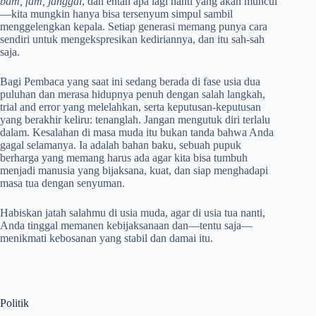
bam, fam, janggal
, dan entah apa lagi nanti yang akan muncul
—kita mungkin hanya bisa tersenyum simpul sambil
menggelengkan kepala. Setiap generasi memang punya cara
sendiri untuk mengekspresikan kediriannya, dan itu sah-sah
saja.
Bagi Pembaca yang saat ini sedang berada di fase usia dua
puluhan dan merasa hidupnya penuh dengan salah langkah,
trial and error yang melelahkan, serta keputusan-keputusan
yang berakhir keliru: tenanglah. Jangan mengutuk diri terlalu
dalam. Kesalahan di masa muda itu bukan tanda bahwa Anda
gagal selamanya. Ia adalah bahan baku, sebuah pupuk
berharga yang memang harus ada agar kita bisa tumbuh
menjadi manusia yang bijaksana, kuat, dan siap menghadapi
masa tua dengan senyuman.
Habiskan jatah salahmu di usia muda, agar di usia tua nanti,
Anda tinggal memanen kebijaksanaan dan—tentu saja—
menikmati kebosanan yang stabil dan damai itu.
Politik