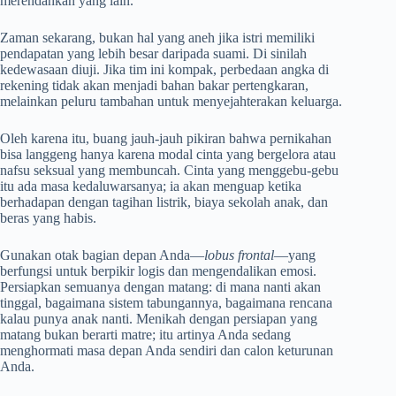
merendahkan yang lain.
Zaman sekarang, bukan hal yang aneh jika istri memiliki
pendapatan yang lebih besar daripada suami. Di sinilah
kedewasaan diuji. Jika tim ini kompak, perbedaan angka di
rekening tidak akan menjadi bahan bakar pertengkaran,
melainkan peluru tambahan untuk menyejahterakan keluarga.
Oleh karena itu, buang jauh-jauh pikiran bahwa pernikahan
bisa langgeng hanya karena modal cinta yang bergelora atau
nafsu seksual yang membuncah. Cinta yang menggebu-gebu
itu ada masa kedaluwarsanya; ia akan menguap ketika
berhadapan dengan tagihan listrik, biaya sekolah anak, dan
beras yang habis.
Gunakan otak bagian depan Anda—
lobus frontal
—yang
berfungsi untuk berpikir logis dan mengendalikan emosi.
Persiapkan semuanya dengan matang: di mana nanti akan
tinggal, bagaimana sistem tabungannya, bagaimana rencana
kalau punya anak nanti. Menikah dengan persiapan yang
matang bukan berarti matre; itu artinya Anda sedang
menghormati masa depan Anda sendiri dan calon keturunan
Anda.