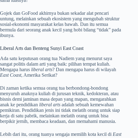
sama luasnya?
Gojek dan GoFood akhirnya bukan sekadar alat pencari
untung, melainkan sebuah ekosistem yang mengubah struktur
sosial-ekonomi masyarakat kelas bawah. Dan itu semua
bermula dari seorang anak kecil yang hobi bilang “tidak” pada
ibunya.
Liberal Arts dan Benteng Sunyi East Coast
Ada satu keputusan orang tua Nadiem yang menurut saya
sangat politis dalam arti yang baik: pilihan tempat kuliah.
Mengapa harus
liberal arts
? Dan mengapa harus di wilayah
East Coast
, Amerika Serikat?
Di zaman ketika semua orang tua berbondong-bondong
menyuruh anaknya kuliah di jurusan teknik, kedokteran, atau
bisnis demi jaminan masa depan yang mapan, mengarahkan
anak ke pendidikan
liberal arts
adalah sebuah kemewahan
pemikiran. Pendidikan jenis ini tidak melatih orang untuk siap
kerja di satu pabrik, melainkan melatih orang untuk bisa
berpikir jernih, membaca keadaan, dan memahami manusia.
Lebih dari itu, orang tuanya sengaja memilih kota kecil di
East