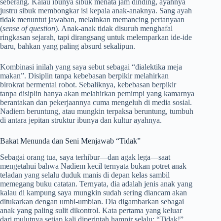
seberang. Kalau ibunya sibuk menata jam dinding, ayahnya
justru sibuk membongkar isi kepala anak-anaknya. Sang ayah
tidak menuntut jawaban, melainkan memancing pertanyaan
(
sense of question
). Anak-anak tidak disuruh menghafal
ringkasan sejarah, tapi dirangsang untuk melemparkan ide-ide
baru, bahkan yang paling absurd sekalipun.
Kombinasi inilah yang saya sebut sebagai “dialektika meja
makan”. Disiplin tanpa kebebasan berpikir melahirkan
birokrat bermental robot. Sebaliknya, kebebasan berpikir
tanpa disiplin hanya akan melahirkan pemimpi yang kamarnya
berantakan dan pekerjaannya cuma mengeluh di media sosial.
Nadiem beruntung, atau mungkin terpaksa beruntung, tumbuh
di antara jepitan struktur ibunya dan kultur ayahnya.
Bakat Menunda dan Seni Menjawab “Tidak”
Sebagai orang tua, saya terhibur—dan agak lega—saat
mengetahui bahwa Nadiem kecil ternyata bukan potret anak
teladan yang selalu duduk manis di depan kelas sambil
memegang buku catatan. Ternyata, dia adalah jenis anak yang
kalau di kampung saya mungkin sudah sering diancam akan
ditukarkan dengan umbi-umbian. Dia digambarkan sebagai
anak yang paling sulit dikontrol. Kata pertama yang keluar
dari mulutnya setiap kali diperintah hampir selalu: “Tidak!”