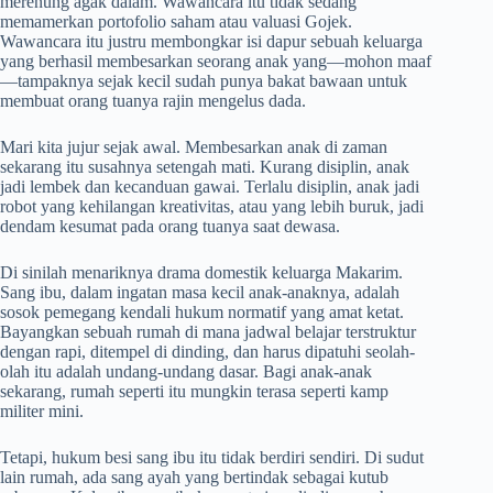
merenung agak dalam. Wawancara itu tidak sedang
memamerkan portofolio saham atau valuasi Gojek.
Wawancara itu justru membongkar isi dapur sebuah keluarga
yang berhasil membesarkan seorang anak yang—mohon maaf
—tampaknya sejak kecil sudah punya bakat bawaan untuk
membuat orang tuanya rajin mengelus dada.
Mari kita jujur sejak awal. Membesarkan anak di zaman
sekarang itu susahnya setengah mati. Kurang disiplin, anak
jadi lembek dan kecanduan gawai. Terlalu disiplin, anak jadi
robot yang kehilangan kreativitas, atau yang lebih buruk, jadi
dendam kesumat pada orang tuanya saat dewasa.
Di sinilah menariknya drama domestik keluarga Makarim.
Sang ibu, dalam ingatan masa kecil anak-anaknya, adalah
sosok pemegang kendali hukum normatif yang amat ketat.
Bayangkan sebuah rumah di mana jadwal belajar terstruktur
dengan rapi, ditempel di dinding, dan harus dipatuhi seolah-
olah itu adalah undang-undang dasar. Bagi anak-anak
sekarang, rumah seperti itu mungkin terasa seperti kamp
militer mini.
Tetapi, hukum besi sang ibu itu tidak berdiri sendiri. Di sudut
lain rumah, ada sang ayah yang bertindak sebagai kutub