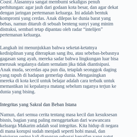
Coast
. Alasannya sangat membumi sekaligus penuh
perhitungan: agar jauh dari godaan kota besar, dan agar dekat
dengan jaringan pertemanan keluarga. Ini adalah bentuk
kompromi yang cerdas. Anak dilepas ke dunia barat yang
bebas, namun ditaruh di sebuah benteng sunyi yang minim
distraksi, sembari tetap dipantau oleh radar “intelijen”
pertemanan keluarga.
Langkah ini menunjukkan bahwa seketat-ketatnya
kedisiplinan yang diterapkan sang ibu, atau sebebas-bebasnya
gagasan sang ayah, mereka sadar bahwa lingkungan luar bisa
merusak segalanya dalam semalam jika tidak diantisipasi.
Anak muda, secerdas apa pun dia, tetaplah seonggok daging
yang rapuh di hadapan gemerlap dunia. Mengasingkan
mereka di kota kecil untuk belajar adalah cara terbaik untuk
memastikan isi kepalanya matang sebelum raganya terjun ke
dunia yang bising.
Integritas yang Sakral dan Beban Istana
Namun, dari semua cerita tentang masa kecil dan kesuksesan
bisnis, bagian yang paling menggetarkan dari wawancara
keluarga Makarim adalah soal integritas. Kita hidup di negara
di mana korupsi sudah menjadi seperti hobi masal, dan
kejujuran sering kali dianggap sebagai kenaifan yang patut