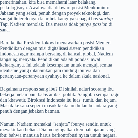
pemerintahan, kita bisa memahami latar belakang
psikologisnya. Awalnya dia ditawari posisi Menkominfo.
Jabatan yang seksi, penuh dengan proyek teknologi, dan
sangat linier dengan latar belakangnya sebagai bos
startup
.
Tapi Nadiem menolak. Dia merasa tidak punya
passion
di
sana.
Baru ketika Presiden Jokowi menawarkan posisi Menteri
Pendidikan dengan misi digitalisasi sistem pendidikan
Indonesia agar mampu bersaing di kancah global, Nadiem
langsung menyala. Pendidikan adalah pondasi awal
keluarganya. Ini adalah kesempatan untuk menguji semua
idealisme yang ditanamkan jam dinding ibunya dan
pertanyaan-pertanyaan ayahnya ke dalam skala nasional.
Bagaimana respons sang ibu? Di sinilah naluri seorang ibu
bekerja melampaui batas ambisi politik. Sang ibu sempat ragu
dan khawatir. Birokrasi Indonesia itu luas, rumit, dan kejam.
Masuk ke sana seperti masuk ke dalam hutan belantara yang
penuh dengan jebakan batman.
Namun, Nadiem memakai “senjata” ibunya sendiri untuk
meyakinkan beliau. Dia mengingatkan kembali ajaran sang
ibu: bahwa manusia harus berkontribusi nyata untuk negara.