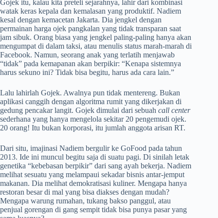
Gojek itu, kalau kita preteli sejarahnya, lahir dari kombinasi
watak keras kepala dan kemalasan yang produktif. Nadiem
kesal dengan kemacetan Jakarta. Dia jengkel dengan
permainan harga ojek pangkalan yang tidak transparan saat
jam sibuk. Orang biasa yang jengkel paling-paling hanya akan
mengumpat di dalam taksi, atau menulis status marah-marah di
Facebook. Namun, seorang anak yang terlatih menjawab
“tidak” pada kemapanan akan berpikir: “Kenapa sistemnya
harus sekuno ini? Tidak bisa begitu, harus ada cara lain.”
Lalu lahirlah Gojek. Awalnya pun tidak mentereng. Bukan
aplikasi canggih dengan algoritma rumit yang dikerjakan di
gedung pencakar langit. Gojek dimulai dari sebuah
call center
sederhana yang hanya mengelola sekitar 20 pengemudi ojek.
20 orang! Itu bukan korporasi, itu jumlah anggota arisan RT.
Dari situ, imajinasi Nadiem bergulir ke GoFood pada tahun
2013. Ide ini muncul begitu saja di suatu pagi. Di sinilah letak
genetika “kebebasan berpikir” dari sang ayah bekerja. Nadiem
melihat sesuatu yang melampaui sekadar bisnis antar-jemput
makanan. Dia melihat demokratisasi kuliner. Mengapa hanya
restoran besar di mal yang bisa diakses dengan mudah?
Mengapa warung rumahan, tukang bakso panggul, atau
penjual gorengan di gang sempit tidak bisa punya pasar yang