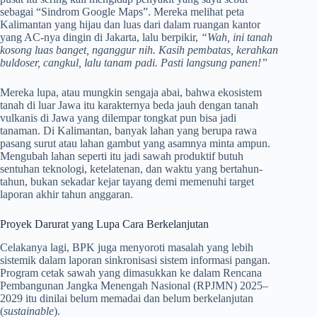
sebagai “Sindrom Google Maps”. Mereka melihat peta
Kalimantan yang hijau dan luas dari dalam ruangan kantor
yang AC-nya dingin di Jakarta, lalu berpikir,
“Wah, ini tanah
kosong luas banget, nganggur nih. Kasih pembatas, kerahkan
buldoser, cangkul, lalu tanam padi. Pasti langsung panen!”
Mereka lupa, atau mungkin sengaja abai, bahwa ekosistem
tanah di luar Jawa itu karakternya beda jauh dengan tanah
vulkanis di Jawa yang dilempar tongkat pun bisa jadi
tanaman. Di Kalimantan, banyak lahan yang berupa rawa
pasang surut atau lahan gambut yang asamnya minta ampun.
Mengubah lahan seperti itu jadi sawah produktif butuh
sentuhan teknologi, ketelatenan, dan waktu yang bertahun-
tahun, bukan sekadar kejar tayang demi memenuhi target
laporan akhir tahun anggaran.
Proyek Darurat yang Lupa Cara Berkelanjutan
Celakanya lagi, BPK juga menyoroti masalah yang lebih
sistemik dalam laporan sinkronisasi sistem informasi pangan.
Program cetak sawah yang dimasukkan ke dalam Rencana
Pembangunan Jangka Menengah Nasional (RPJMN) 2025–
2029 itu dinilai belum memadai dan belum berkelanjutan
(
sustainable
).