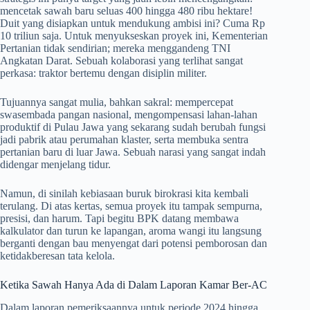
mencetak sawah baru seluas 400 hingga 480 ribu hektare!
Duit yang disiapkan untuk mendukung ambisi ini? Cuma Rp
10 triliun saja. Untuk menyukseskan proyek ini, Kementerian
Pertanian tidak sendirian; mereka menggandeng TNI
Angkatan Darat. Sebuah kolaborasi yang terlihat sangat
perkasa: traktor bertemu dengan disiplin militer.
Tujuannya sangat mulia, bahkan sakral: mempercepat
swasembada pangan nasional, mengompensasi lahan-lahan
produktif di Pulau Jawa yang sekarang sudah berubah fungsi
jadi pabrik atau perumahan klaster, serta membuka sentra
pertanian baru di luar Jawa. Sebuah narasi yang sangat indah
didengar menjelang tidur.
Namun, di sinilah kebiasaan buruk birokrasi kita kembali
terulang. Di atas kertas, semua proyek itu tampak sempurna,
presisi, dan harum. Tapi begitu BPK datang membawa
kalkulator dan turun ke lapangan, aroma wangi itu langsung
berganti dengan bau menyengat dari potensi pemborosan dan
ketidakberesan tata kelola.
Ketika Sawah Hanya Ada di Dalam Laporan Kamar Ber-AC
Dalam laporan pemeriksaannya untuk periode 2024 hingga