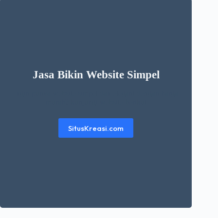
Jasa Bikin Website Simpel
Ingin punya website simpel dan elegant dengan harga
murah? kunjungi website berikut
SitusKreasi.com