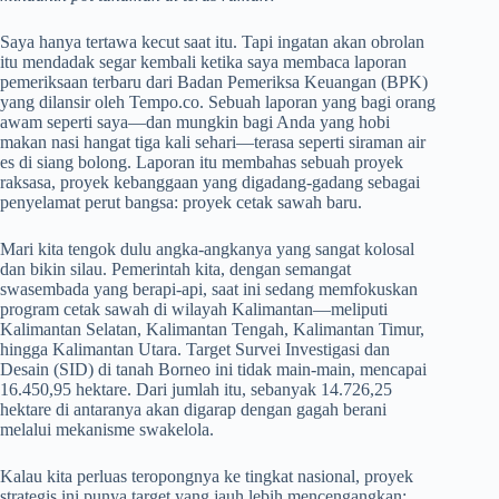
Saya hanya tertawa kecut saat itu. Tapi ingatan akan obrolan
itu mendadak segar kembali ketika saya membaca laporan
pemeriksaan terbaru dari Badan Pemeriksa Keuangan (BPK)
yang dilansir oleh Tempo.co. Sebuah laporan yang bagi orang
awam seperti saya—dan mungkin bagi Anda yang hobi
makan nasi hangat tiga kali sehari—terasa seperti siraman air
es di siang bolong. Laporan itu membahas sebuah proyek
raksasa, proyek kebanggaan yang digadang-gadang sebagai
penyelamat perut bangsa: proyek cetak sawah baru.
Mari kita tengok dulu angka-angkanya yang sangat kolosal
dan bikin silau. Pemerintah kita, dengan semangat
swasembada yang berapi-api, saat ini sedang memfokuskan
program cetak sawah di wilayah Kalimantan—meliputi
Kalimantan Selatan, Kalimantan Tengah, Kalimantan Timur,
hingga Kalimantan Utara. Target Survei Investigasi dan
Desain (SID) di tanah Borneo ini tidak main-main, mencapai
16.450,95 hektare. Dari jumlah itu, sebanyak 14.726,25
hektare di antaranya akan digarap dengan gagah berani
melalui mekanisme swakelola.
Kalau kita perluas teropongnya ke tingkat nasional, proyek
strategis ini punya target yang jauh lebih mencengangkan: