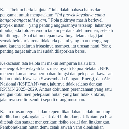
Kata “belum berkelanjutan” ini adalah bahasa halus dari
pengamat untuk mengatakan:
“Ini proyek kayaknya cuma
hangat-hangat tahi ayam.”
Pola pikirnya masih berlevel
proyek instan—yang penting anggarannya terserap, lahannya
dibuka, ada foto seremoni tanam perdana oleh menteri, setelah
itu ditinggal. Soal tahun depan sawahnya telantar lagi jadi
semak belukar karena tidak ada petani yang mau menggarap,
atau karena saluran irigasinya mampet, itu urusan nanti. Yang
penting target tahun ini sudah dilaporkan beres.
Kekacauan tata kelola ini makin sempurna kalau kita
menengok ke wilayah lain, misalnya di Papua Selatan. BPK
menemukan adanya perubahan fungsi dan pelepasan kawasan
hutan untuk Kawasan Swasembada Pangan, Energi, dan Air
Nasional (KSPEAN) yang jalurnya tidak selaras dengan
RPJMN 2025–2029. Antara dokumen perencanaan yang satu
dengan dokumen pelepasan hutan yang lain tidak sinkron,
jalannya sendiri-sendiri seperti orang musuhan.
Kalau urusan regulasi dan kepemilikan lahan sudah tumpang
tindih dan ugal-ugalan sejak dari hulu, dampak ikutannya bisa
ditebak dan sangat mengerikan: risiko sosial dan lingkungan.
Pembongkaran hutan demi cetak sawah yang dipaksakan