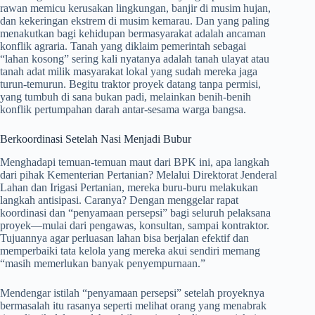
rawan memicu kerusakan lingkungan, banjir di musim hujan,
dan kekeringan ekstrem di musim kemarau. Dan yang paling
menakutkan bagi kehidupan bermasyarakat adalah ancaman
konflik agraria. Tanah yang diklaim pemerintah sebagai
“lahan kosong” sering kali nyatanya adalah tanah ulayat atau
tanah adat milik masyarakat lokal yang sudah mereka jaga
turun-temurun. Begitu traktor proyek datang tanpa permisi,
yang tumbuh di sana bukan padi, melainkan benih-benih
konflik pertumpahan darah antar-sesama warga bangsa.
Berkoordinasi Setelah Nasi Menjadi Bubur
Menghadapi temuan-temuan maut dari BPK ini, apa langkah
dari pihak Kementerian Pertanian? Melalui Direktorat Jenderal
Lahan dan Irigasi Pertanian, mereka buru-buru melakukan
langkah antisipasi. Caranya? Dengan menggelar rapat
koordinasi dan “penyamaan persepsi” bagi seluruh pelaksana
proyek—mulai dari pengawas, konsultan, sampai kontraktor.
Tujuannya agar perluasan lahan bisa berjalan efektif dan
memperbaiki tata kelola yang mereka akui sendiri memang
“masih memerlukan banyak penyempurnaan.”
Mendengar istilah “penyamaan persepsi” setelah proyeknya
bermasalah itu rasanya seperti melihat orang yang menabrak