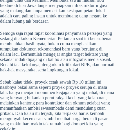
dengan cinta dan keahlian. Membuka sawah ratusan ribu
hektare di luar Jawa tanpa menyiapkan infrastruktur irigasi
yang matang dan tanpa memastikan kesiapan petani lokal
adalah cara paling instan untuk membuang uang negara ke
dalam lubang tak berdasar.
Semoga saja rapat-rapat koordinasi penyamaan persepsi yang
sedang dilakukan Kementerian Pertanian saat ini benar-benar
membuahkan hasil nyata, bukan cuma menghasilkan
tumpukan dokumen rekomendasi baru yang berujung di
dalam laci. Berhentilah mengejar angka target hektare yang
sekadar indah dipajang di baliho atau infografis media sosial.
Benahi tata kelolanya, dengarkan kritik dari BPK, dan hormati
hak-hak masyarakat serta lingkungan lokal.
Sebab kalau tidak, proyek cetak sawah Rp 10 triliun ini
nasibnya bakal sama seperti proyek-proyek serupa di masa
lalu: hanya menjadi monumen kegagalan yang mahal, di mana
yang kenyang bukanlah perut rakyat kecil yang kelaparan,
melainkan kantong para kontraktor dan oknum pejabat yang
memanfaatkan ambisi swasembada demi mendulang cuan
pribadi. Dan kalau itu terjadi, kita terpaksa harus kembali
mengunyah kecemasan sambil melihat harga beras di pasar
yang makin hari makin tak ramah bagi dompet kita yang
cekak ini.