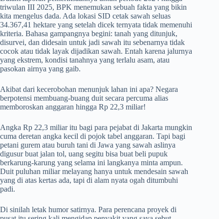
triwulan III 2025, BPK menemukan sebuah fakta yang bikin
kita mengelus dada. Ada lokasi SID cetak sawah seluas
34.367,41 hektare yang setelah dicek ternyata tidak memenuhi
kriteria. Bahasa gampangnya begini: tanah yang ditunjuk,
disurvei, dan didesain untuk jadi sawah itu sebenarnya tidak
cocok atau tidak layak dijadikan sawah. Entah karena jalurnya
yang ekstrem, kondisi tanahnya yang terlalu asam, atau
pasokan airnya yang gaib.
Akibat dari kecerobohan menunjuk lahan ini apa? Negara
berpotensi membuang-buang duit secara percuma alias
memboroskan anggaran hingga Rp 22,3 miliar!
Angka Rp 22,3 miliar itu bagi para pejabat di Jakarta mungkin
cuma deretan angka kecil di pojok tabel anggaran. Tapi bagi
petani gurem atau buruh tani di Jawa yang sawah aslinya
digusur buat jalan tol, uang segitu bisa buat beli pupuk
berkarung-karung yang selama ini langkanya minta ampun.
Duit puluhan miliar melayang hanya untuk mendesain sawah
yang di atas kertas ada, tapi di alam nyata ogah ditumbuhi
padi.
Di sinilah letak humor satirnya. Para perencana proyek di
pusat itu sering kali mengidap penyakit yang saya sebut