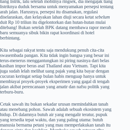
tiang listrik, lalu setelah mobilnya ringsek, dia mengajak tiang
listriknya duduk bersama untuk menyamakan persepsi tentang
arah jalan. Harusnya, persepsi itu disamakan, regulasi
diselaraskan, dan kelayakan lahan diuji secara ketat
sebelum
duit Rp 10 triliun itu digelontorkan dan hutan-hutan mulai
ditebang! Bukan setelah BPK datang membawa rapor merah
baru semuanya sibuk bikin rapat koordinasi di hotel
berbintang.
Kita sebagai rakyat tentu saja mendukung penuh cita-cita
swasembada pangan. Kita tidak ingin bangsa yang besar ini
terus-menerus menggantungkan isi piring nasinya dari belas
kasihan impor beras asal Thailand atau Vietnam. Tapi kita
juga sudah lelah melihat uang pajak yang kita bayar dengan
cucuran keringat setiap bulan habis menguap hanya untuk
membiayai proyek-proyek eksperimen yang gagal di tengah
jalan akibat perencanaan yang amatir dan nafsu politik yang
terburu-buru.
Cetak sawah itu bukan sekadar urusan memindahkan tanah
atau menebang pohon. Sawah adalah sebuah ekosistem yang
hidup. Di dalamnya butuh air yang mengalir teratur, pupuk
yang tersedia tepat waktu, dan yang paling utama: butuh
manusia bernama petani yang mau memperlakukan tanah itu