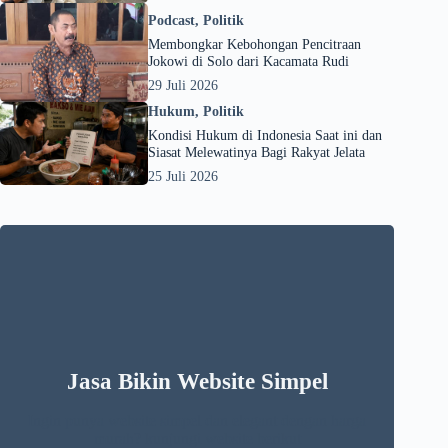
Podcast
,
Politik
Membongkar Kebohongan Pencitraan
Jokowi di Solo dari Kacamata Rudi
29 Juli 2026
Hukum
,
Politik
Kondisi Hukum di Indonesia Saat ini dan
Siasat Melewatinya Bagi Rakyat Jelata
25 Juli 2026
Jasa Bikin Website Simpel
Ingin punya website simpel dan elegant dengan harga
murah? kunjungi website berikut