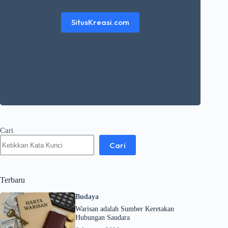
SitusKreasi.com
Cari
Cari
Terbaru
Budaya
Warisan adalah Sumber Keretakan
Hubungan Saudara