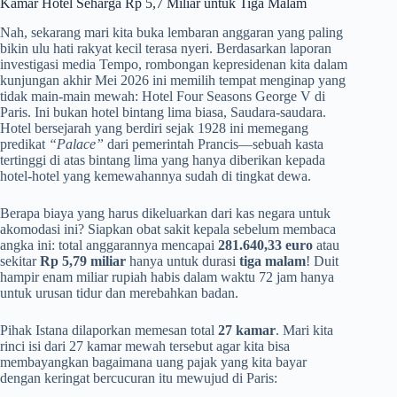
Kamar Hotel Seharga Rp 5,7 Miliar untuk Tiga Malam
Nah, sekarang mari kita buka lembaran anggaran yang paling
bikin ulu hati rakyat kecil terasa nyeri. Berdasarkan laporan
investigasi media Tempo, rombongan kepresidenan kita dalam
kunjungan akhir Mei 2026 ini memilih tempat menginap yang
tidak main-main mewah: Hotel Four Seasons George V di
Paris. Ini bukan hotel bintang lima biasa, Saudara-saudara.
Hotel bersejarah yang berdiri sejak 1928 ini memegang
predikat
“Palace”
dari pemerintah Prancis—sebuah kasta
tertinggi di atas bintang lima yang hanya diberikan kepada
hotel-hotel yang kemewahannya sudah di tingkat dewa.
Berapa biaya yang harus dikeluarkan dari kas negara untuk
akomodasi ini? Siapkan obat sakit kepala sebelum membaca
angka ini: total anggarannya mencapai
281.640,33 euro
atau
sekitar
Rp 5,79 miliar
hanya untuk durasi
tiga malam
! Duit
hampir enam miliar rupiah habis dalam waktu 72 jam hanya
untuk urusan tidur dan merebahkan badan.
Pihak Istana dilaporkan memesan total
27 kamar
. Mari kita
rinci isi dari 27 kamar mewah tersebut agar kita bisa
membayangkan bagaimana uang pajak yang kita bayar
dengan keringat bercucuran itu mewujud di Paris: