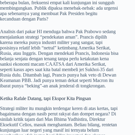
beberapa bulan, frekuensi empat kali kunjungan ini sungguh
membingungkan. Publik dipaksa menebak-nebak: ada urgensi
apa sebenarnya yang membuat Pak Presiden begitu
kecanduan dengan Paris?
Analisis dari pakar HI menduga bahwa Pak Prabowo sedang
menjalankan strategi “pendekatan aman”. Prancis dipilih
karena mereka punya industri militer yang sangar, tapi
posisinya relatif lebih “netral” ketimbang Amerika Serikat,
Rusia, atau Inggris. Dengan mendekati Prancis, Indonesia bisa
belanja senjata dengan tenang tanpa perlu ketakutan kena
sanksi ekonomi macam CAATSA dari Amerika Serikat,
seperti kasus apes saat kita batal membeli jet Sukhoi-35 dari
Rusia dulu. Ditambah lagi, Prancis punya hak veto di Dewan
Keamanan PBB. Jadi punya teman dekat seperti Macron itu
ibarat punya “beking”-an anak jenderal di tongkrongan.
Ketika Rafale Datang, tapi Ekspor Kita Pingsan
Strategi militer itu mungkin terdengar keren di atas kertas, tapi
bagaimana dengan nasib perut rakyat dan dompet negara? Di
sinilah kritik tajam dari Mas Bhima Yudhistira, Direktur
Eksekutif Celios, masuk menghantam. Beliau bilang, rentetan
kunjungan luar negeri yang masif ini ternyata belum