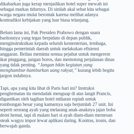
dikabarkan juga kerap menjadikan hotel super mewah ini
sebagai markas tidurnya. Di sinilah akal sehat kita sebagai
warga negara mulai berontak karena melihat adanya
kontradiksi kebijakan yang luar biasa telanjang.
Belum lama ini, Pak Presiden Prabowo dengan suara
baritonnya yang tegas berpidato di depan publik,
menginstruksikan kepada seluruh kementerian, lembaga,
hingga pemerintah daerah untuk melakukan efisiensi
anggaran. Beliau meminta semua pejabat untuk mengerem
ikat pinggang, jangan boros, dan memotong perjalanan dinas
yang tidak penting.
“Jangan bikin kegiatan yang
menghambur-hamburkan uang rakyat,”
kurang lebih begitu
jargon indahnya.
Tapi, apa yang kita lihat di Paris hari ini? Instruksi
penghematan itu mendadak menguap di atas langit Prancis,
digantikan oleh tagihan hotel miliaran rupiah untuk
rombongan besar yang kamarnya saja berjumlah 27 unit. Ini
seperti seorang ayah yang melarang anak-anaknya jajan boba
demi hemat, tapi di malam hari si ayah diam-diam memesan
steak wagyu impor lewat aplikasi daring. Kontras, ironis, dan
berwajah ganda.