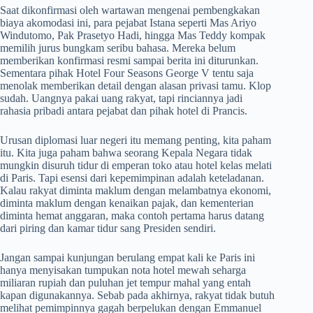
Saat dikonfirmasi oleh wartawan mengenai pembengkakan
biaya akomodasi ini, para pejabat Istana seperti Mas Ariyo
Windutomo, Pak Prasetyo Hadi, hingga Mas Teddy kompak
memilih jurus bungkam seribu bahasa. Mereka belum
memberikan konfirmasi resmi sampai berita ini diturunkan.
Sementara pihak Hotel Four Seasons George V tentu saja
menolak memberikan detail dengan alasan privasi tamu. Klop
sudah. Uangnya pakai uang rakyat, tapi rinciannya jadi
rahasia pribadi antara pejabat dan pihak hotel di Prancis.
Urusan diplomasi luar negeri itu memang penting, kita paham
itu. Kita juga paham bahwa seorang Kepala Negara tidak
mungkin disuruh tidur di emperan toko atau hotel kelas melati
di Paris. Tapi esensi dari kepemimpinan adalah keteladanan.
Kalau rakyat diminta maklum dengan melambatnya ekonomi,
diminta maklum dengan kenaikan pajak, dan kementerian
diminta hemat anggaran, maka contoh pertama harus datang
dari piring dan kamar tidur sang Presiden sendiri.
Jangan sampai kunjungan berulang empat kali ke Paris ini
hanya menyisakan tumpukan nota hotel mewah seharga
miliaran rupiah dan puluhan jet tempur mahal yang entah
kapan digunakannya. Sebab pada akhirnya, rakyat tidak butuh
melihat pemimpinnya gagah berpelukan dengan Emmanuel