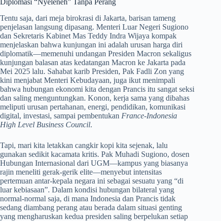
Diplomasi “Nyeleneh” Tanpa Perang
Tentu saja, dari meja birokrasi di Jakarta, barisan tameng
penjelasan langsung dipasang. Menteri Luar Negeri Sugiono
dan Sekretaris Kabinet Mas Teddy Indra Wijaya kompak
menjelaskan bahwa kunjungan ini adalah urusan harga diri
diplomatik—memenuhi undangan Presiden Macron sekaligus
kunjungan balasan atas kedatangan Macron ke Jakarta pada
Mei 2025 lalu. Sahabat karib Presiden, Pak Fadli Zon yang
kini menjabat Menteri Kebudayaan, juga ikut menimpali
bahwa hubungan ekonomi kita dengan Prancis itu sangat seksi
dan saling menguntungkan. Konon, kerja sama yang dibahas
meliputi urusan pertahanan, energi, pendidikan, komunikasi
digital, investasi, sampai pembentukan
France-Indonesia
High Level Business Council
.
Tapi, mari kita letakkan cangkir kopi kita sejenak, lalu
gunakan sedikit kacamata kritis. Pak Muhadi Sugiono, dosen
Hubungan Internasional dari UGM—kampus yang biasanya
rajin meneliti gerak-gerik elite—menyebut intensitas
pertemuan antar-kepala negara ini sebagai sesuatu yang “di
luar kebiasaan”. Dalam kondisi hubungan bilateral yang
normal-normal saja, di mana Indonesia dan Prancis tidak
sedang diambang perang atau berada dalam situasi genting
yang mengharuskan kedua presiden saling berpelukan setiap