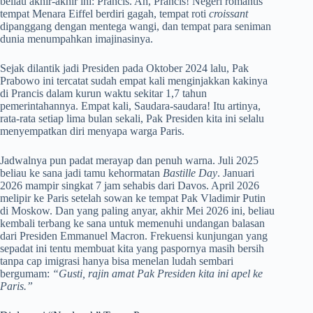
beliau akhir-akhir ini: Prancis. Ah, Prancis! Negeri romantis
tempat Menara Eiffel berdiri gagah, tempat roti
croissant
dipanggang dengan mentega wangi, dan tempat para seniman
dunia menumpahkan imajinasinya.
Sejak dilantik jadi Presiden pada Oktober 2024 lalu, Pak
Prabowo ini tercatat sudah empat kali menginjakkan kakinya
di Prancis dalam kurun waktu sekitar 1,7 tahun
pemerintahannya. Empat kali, Saudara-saudara! Itu artinya,
rata-rata setiap lima bulan sekali, Pak Presiden kita ini selalu
menyempatkan diri menyapa warga Paris.
Jadwalnya pun padat merayap dan penuh warna. Juli 2025
beliau ke sana jadi tamu kehormatan
Bastille Day
. Januari
2026 mampir singkat 7 jam sehabis dari Davos. April 2026
melipir ke Paris setelah sowan ke tempat Pak Vladimir Putin
di Moskow. Dan yang paling anyar, akhir Mei 2026 ini, beliau
kembali terbang ke sana untuk memenuhi undangan balasan
dari Presiden Emmanuel Macron. Frekuensi kunjungan yang
sepadat ini tentu membuat kita yang paspornya masih bersih
tanpa cap imigrasi hanya bisa menelan ludah sembari
bergumam:
“Gusti, rajin amat Pak Presiden kita ini apel ke
Paris.”