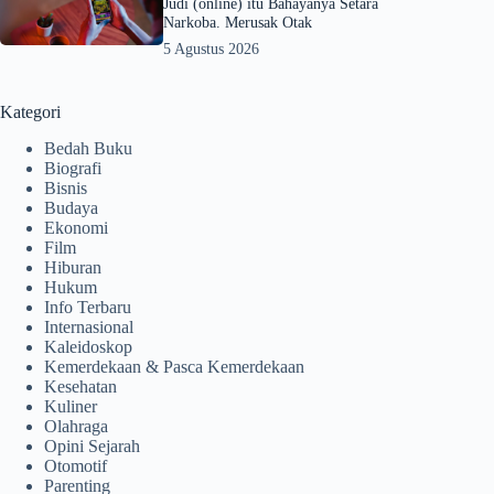
Judi (online) itu Bahayanya Setara
Narkoba. Merusak Otak
5 Agustus 2026
Kategori
Bedah Buku
Biografi
Bisnis
Budaya
Ekonomi
Film
Hiburan
Hukum
Info Terbaru
Internasional
Kaleidoskop
Kemerdekaan & Pasca Kemerdekaan
Kesehatan
Kuliner
Olahraga
Opini Sejarah
Otomotif
Parenting