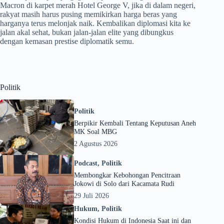
Macron di karpet merah Hotel George V, jika di dalam negeri,
rakyat masih harus pusing memikirkan harga beras yang
harganya terus melonjak naik. Kembalikan diplomasi kita ke
jalan akal sehat, bukan jalan-jalan elite yang dibungkus
dengan kemasan prestise diplomatik semu.
Politik
Politik
Berpikir Kembali Tentang Keputusan Aneh
MK Soal MBG
2 Agustus 2026
Podcast
,
Politik
Membongkar Kebohongan Pencitraan
Jokowi di Solo dari Kacamata Rudi
29 Juli 2026
Hukum
,
Politik
Kondisi Hukum di Indonesia Saat ini dan