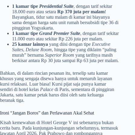
1 kamar tipe
Presidential Suite
, dengan tarif sekitar
18.000 euro atau setara
Rp 370 juta per malam
!
Bayangkan, tidur satu malam di kamar ini biayanya
sama dengan harga satu unit rumah bersubsidi tipe 36 di
pinggiran Yogyakarta.
1 kamar tipe
Grand Premier Suite
, dengan tarif sekitar
11.000 euro atau sekitar Rp 226 juta per malam.
25 kamar lainnya
yang diisi dengan tipe
Executive
Suites
,
Deluxe Room
, hingga tipe yang diklaim “paling
murah” bernama
Superior Room
yang tarifnya masih
berkisar antara Rp 30 juta sampai Rp 63 juta per malam.
Bahkan, di dalam rincian pesanan itu, terselip satu kamar
khusus yang sengaja disewa hanya untuk menaruh layanan
kursi relaksasi. Luar biasa! Kursi pijat saja punya kamar
sendiri di hotel kelas
Palace
di Paris, sementara di pinggiran
Jakarta, satu kamar petak harus diisi oleh satu keluarga
beranak tiga.
Ironi “Jangan Boros” dan Perlawanan Akal Sehat
Kisah kemewahan di Hotel George V ini sebenarnya bukan
cerita baru. Pada kunjungan-kunjungan sebelumnya, termasuk
lawatan April 2026, Pak Prabowo dan rombongannya