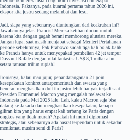
memberikan efek instan bagi iklim investasi dan ekspor
Indonesia. Faktanya, pada kuartal pertama tahun 2026 ini,
ekspor kita justru sedang melambat dan lesu.
Jadi, siapa yang sebenarnya diuntungkan dari keakraban ini?
Jawabannya jelas: Prancis! Mereka ketiban durian runtuh
karena kita dengan gagah berani memborong alutsista mereka.
Jangan lupa, saat masih menjabat sebagai Menteri Pertahanan
periode sebelumnya, Pak Prabowo sudah tiga kali bolak-balik
ke Prancis hanya untuk menyepakati pembelian 42 jet tempur
Dassault Rafale dengan nilai fantastis: US$ 8,1 miliar atau
setara ratusan triliun rupiah!
Ironisnya, kalau mau jujur, penandatanganan 21 poin
kesepakatan konkret antarpemerintah dan swasta yang
beneran menghasilkan duit itu justru lebih banyak terjadi saat
Presiden Emmanuel Macron yang mengalah melawat ke
Indonesia pada Mei 2025 lalu. Lah, kalau Macron saja bisa
datang ke Jakarta dan menghasilkan kesepakatan, kenapa
giliran kita yang harus empat kali terbang ke Paris dengan
ongkos yang tidak murah? Apakah ini murni diplomasi
strategis, atau sebenarnya ada hasrat terpendam untuk sekadar
menikmati musim semi di Paris?