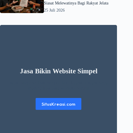
Siasat Melewatinya Bagi Rakyat Jelata
25 Juli 2026
Jasa Bikin Website Simpel
Ingin punya website simpel dan elegant dengan harga
murah? kunjungi website berikut
SitusKreasi.com