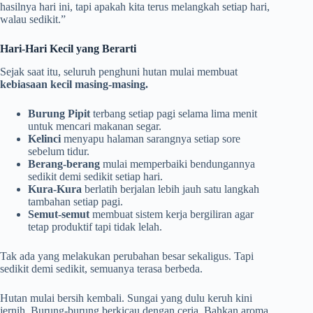
hasilnya hari ini, tapi apakah kita terus melangkah setiap hari,
walau sedikit.”
Hari-Hari Kecil yang Berarti
Sejak saat itu, seluruh penghuni hutan mulai membuat
kebiasaan kecil masing-masing.
Burung Pipit
terbang setiap pagi selama lima menit
untuk mencari makanan segar.
Kelinci
menyapu halaman sarangnya setiap sore
sebelum tidur.
Berang-berang
mulai memperbaiki bendungannya
sedikit demi sedikit setiap hari.
Kura-Kura
berlatih berjalan lebih jauh satu langkah
tambahan setiap pagi.
Semut-semut
membuat sistem kerja bergiliran agar
tetap produktif tapi tidak lelah.
Tak ada yang melakukan perubahan besar sekaligus. Tapi
sedikit demi sedikit, semuanya terasa berbeda.
Hutan mulai bersih kembali. Sungai yang dulu keruh kini
jernih. Burung-burung berkicau dengan ceria. Bahkan aroma