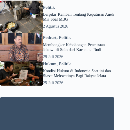
Politik
Berpikir Kembali Tentang Keputusan Aneh
MK Soal MBG
2 Agustus 2026
Podcast
,
Politik
Membongkar Kebohongan Pencitraan
Jokowi di Solo dari Kacamata Rudi
29 Juli 2026
Hukum
,
Politik
Kondisi Hukum di Indonesia Saat ini dan
Siasat Melewatinya Bagi Rakyat Jelata
25 Juli 2026