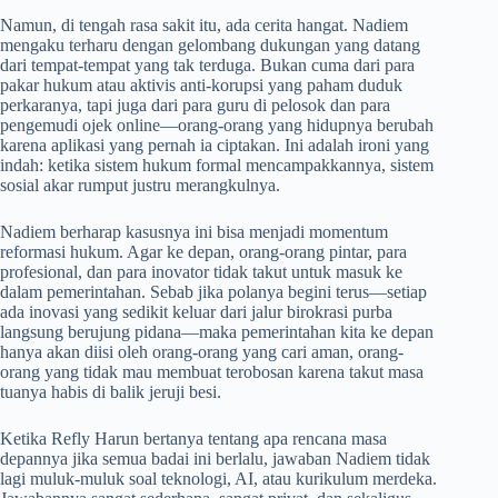
Namun, di tengah rasa sakit itu, ada cerita hangat. Nadiem
mengaku terharu dengan gelombang dukungan yang datang
dari tempat-tempat yang tak terduga. Bukan cuma dari para
pakar hukum atau aktivis anti-korupsi yang paham duduk
perkaranya, tapi juga dari para guru di pelosok dan para
pengemudi ojek online—orang-orang yang hidupnya berubah
karena aplikasi yang pernah ia ciptakan. Ini adalah ironi yang
indah: ketika sistem hukum formal mencampakkannya, sistem
sosial akar rumput justru merangkulnya.
Nadiem berharap kasusnya ini bisa menjadi momentum
reformasi hukum. Agar ke depan, orang-orang pintar, para
profesional, dan para inovator tidak takut untuk masuk ke
dalam pemerintahan. Sebab jika polanya begini terus—setiap
ada inovasi yang sedikit keluar dari jalur birokrasi purba
langsung berujung pidana—maka pemerintahan kita ke depan
hanya akan diisi oleh orang-orang yang cari aman, orang-
orang yang tidak mau membuat terobosan karena takut masa
tuanya habis di balik jeruji besi.
Ketika Refly Harun bertanya tentang apa rencana masa
depannya jika semua badai ini berlalu, jawaban Nadiem tidak
lagi muluk-muluk soal teknologi, AI, atau kurikulum merdeka.