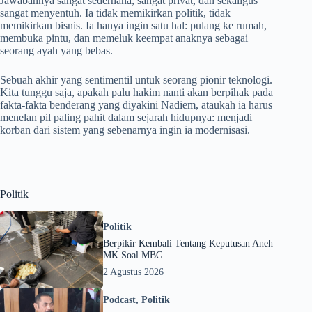
Jawabannya sangat sederhana, sangat privat, dan sekaligus
sangat menyentuh. Ia tidak memikirkan politik, tidak
memikirkan bisnis. Ia hanya ingin satu hal: pulang ke rumah,
membuka pintu, dan memeluk keempat anaknya sebagai
seorang ayah yang bebas.
Sebuah akhir yang sentimentil untuk seorang pionir teknologi.
Kita tunggu saja, apakah palu hakim nanti akan berpihak pada
fakta-fakta benderang yang diyakini Nadiem, ataukah ia harus
menelan pil paling pahit dalam sejarah hidupnya: menjadi
korban dari sistem yang sebenarnya ingin ia modernisasi.
Politik
Politik
Berpikir Kembali Tentang Keputusan Aneh
MK Soal MBG
2 Agustus 2026
Podcast
,
Politik