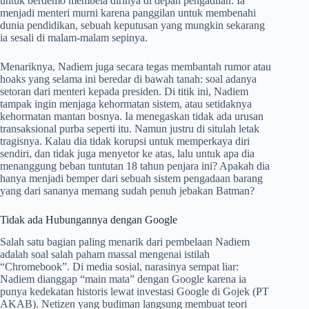
untuk berdemo membela dirinya di depan pengadilan. Ia
menjadi menteri murni karena panggilan untuk membenahi
dunia pendidikan, sebuah keputusan yang mungkin sekarang
ia sesali di malam-malam sepinya.
Menariknya, Nadiem juga secara tegas membantah rumor atau
hoaks yang selama ini beredar di bawah tanah: soal adanya
setoran dari menteri kepada presiden. Di titik ini, Nadiem
tampak ingin menjaga kehormatan sistem, atau setidaknya
kehormatan mantan bosnya. Ia menegaskan tidak ada urusan
transaksional purba seperti itu. Namun justru di situlah letak
tragisnya. Kalau dia tidak korupsi untuk memperkaya diri
sendiri, dan tidak juga menyetor ke atas, lalu untuk apa dia
menanggung beban tuntutan 18 tahun penjara ini? Apakah dia
hanya menjadi bemper dari sebuah sistem pengadaan barang
yang dari sananya memang sudah penuh jebakan Batman?
Tidak ada Hubungannya dengan Google
Salah satu bagian paling menarik dari pembelaan Nadiem
adalah soal salah paham massal mengenai istilah
“Chromebook”. Di media sosial, narasinya sempat liar:
Nadiem dianggap “main mata” dengan Google karena ia
punya kedekatan historis lewat investasi Google di Gojek (PT
AKAB). Netizen yang budiman langsung membuat teori