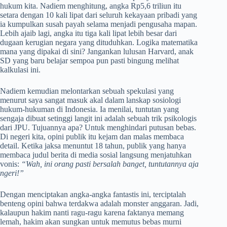
hukum kita. Nadiem menghitung, angka Rp5,6 triliun itu
setara dengan 10 kali lipat dari seluruh kekayaan pribadi yang
ia kumpulkan susah payah selama menjadi pengusaha mapan.
Lebih ajaib lagi, angka itu tiga kali lipat lebih besar dari
dugaan kerugian negara yang dituduhkan. Logika matematika
mana yang dipakai di sini? Jangankan lulusan Harvard, anak
SD yang baru belajar sempoa pun pasti bingung melihat
kalkulasi ini.
Nadiem kemudian melontarkan sebuah spekulasi yang
menurut saya sangat masuk akal dalam lanskap sosiologi
hukum-hukuman di Indonesia. Ia menilai, tuntutan yang
sengaja dibuat setinggi langit ini adalah sebuah trik psikologis
dari JPU. Tujuannya apa? Untuk menghindari putusan bebas.
Di negeri kita, opini publik itu kejam dan malas membaca
detail. Ketika jaksa menuntut 18 tahun, publik yang hanya
membaca judul berita di media sosial langsung menjatuhkan
vonis:
“Wah, ini orang pasti bersalah banget, tuntutannya aja
ngeri!”
Dengan menciptakan angka-angka fantastis ini, terciptalah
benteng opini bahwa terdakwa adalah monster anggaran. Jadi,
kalaupun hakim nanti ragu-ragu karena faktanya memang
lemah, hakim akan sungkan untuk memutus bebas murni