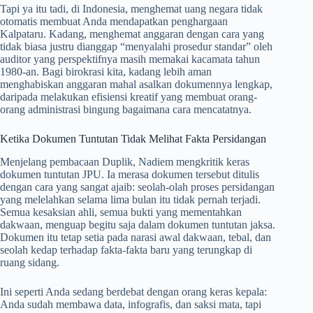
Tapi ya itu tadi, di Indonesia, menghemat uang negara tidak
otomatis membuat Anda mendapatkan penghargaan
Kalpataru. Kadang, menghemat anggaran dengan cara yang
tidak biasa justru dianggap “menyalahi prosedur standar” oleh
auditor yang perspektifnya masih memakai kacamata tahun
1980-an. Bagi birokrasi kita, kadang lebih aman
menghabiskan anggaran mahal asalkan dokumennya lengkap,
daripada melakukan efisiensi kreatif yang membuat orang-
orang administrasi bingung bagaimana cara mencatatnya.
Ketika Dokumen Tuntutan Tidak Melihat Fakta Persidangan
Menjelang pembacaan Duplik, Nadiem mengkritik keras
dokumen tuntutan JPU. Ia merasa dokumen tersebut ditulis
dengan cara yang sangat ajaib: seolah-olah proses persidangan
yang melelahkan selama lima bulan itu tidak pernah terjadi.
Semua kesaksian ahli, semua bukti yang mementahkan
dakwaan, menguap begitu saja dalam dokumen tuntutan jaksa.
Dokumen itu tetap setia pada narasi awal dakwaan, tebal, dan
seolah kedap terhadap fakta-fakta baru yang terungkap di
ruang sidang.
Ini seperti Anda sedang berdebat dengan orang keras kepala:
Anda sudah membawa data, infografis, dan saksi mata, tapi