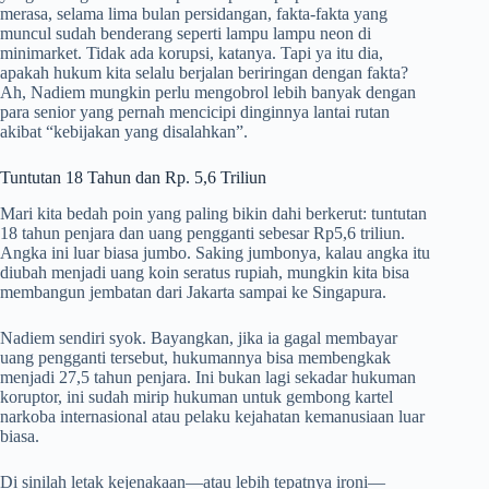
merasa, selama lima bulan persidangan, fakta-fakta yang
muncul sudah benderang seperti lampu lampu neon di
minimarket. Tidak ada korupsi, katanya. Tapi ya itu dia,
apakah hukum kita selalu berjalan beriringan dengan fakta?
Ah, Nadiem mungkin perlu mengobrol lebih banyak dengan
para senior yang pernah mencicipi dinginnya lantai rutan
akibat “kebijakan yang disalahkan”.
Tuntutan 18 Tahun dan Rp. 5,6 Triliun
Mari kita bedah poin yang paling bikin dahi berkerut: tuntutan
18 tahun penjara dan uang pengganti sebesar Rp5,6 triliun.
Angka ini luar biasa jumbo. Saking jumbonya, kalau angka itu
diubah menjadi uang koin seratus rupiah, mungkin kita bisa
membangun jembatan dari Jakarta sampai ke Singapura.
Nadiem sendiri syok. Bayangkan, jika ia gagal membayar
uang pengganti tersebut, hukumannya bisa membengkak
menjadi 27,5 tahun penjara. Ini bukan lagi sekadar hukuman
koruptor, ini sudah mirip hukuman untuk gembong kartel
narkoba internasional atau pelaku kejahatan kemanusiaan luar
biasa.
Di sinilah letak kejenakaan—atau lebih tepatnya ironi—