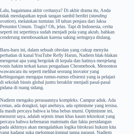
Lalu, bagaimana akhir ceritanya? Di akhir drama itu, Anda
tidak mendapatkan tepuk tangan sambil berdiri (
standing
ovation
), melainkan tuntutan 18 tahun penjara dari Jaksa
Penuntut Umum. Tragis? Oh, jelas. Tapi di Indonesia, cerita
seperti ini sepertinya sudah menjadi pola yang akrab, bahkan
cenderung membosankan karena saking seringnya diulang.
Baru-baru ini, dalam sebuah obrolan yang cukup menyita
perhatian di kanal YouTube Refly Harun, Nadiem blak-blakan
mengenai apa yang bergolak di kepala dan hatinya menjelang
vonis hakim terkait kasus pengadaan Chromebook. Menonton
wawancara itu seperti melihat seorang inovator yang
kebingungan mengapa rumus-rumus efisiensi yang ia pelajari
di sekolah bisnis global justru berakhir menjadi pasal-pasal
pidana di ruang sidang.
Nadiem mengaku perasaannya kompleks. Campur aduk. Ada
cemas, ada dongkol, tapi anehnya, ada optimisme yang tersisa.
Ia masih percaya bahwa ia bisa bebas murni. Optimisme ini,
menurut saya, adalah sejenis iman khas kaum teknokrat yang
percaya bahwa kebenaran matematis dan fakta persidangan
pada akhirnya akan mengalahkan logika birokrasi hukum kita
yang kadang suka melompat-lompat tanpa parasut. Nadiem