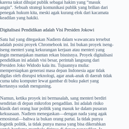
karena takut dihujat publik sebagai hakim yang “masuk
angin”. Sebuah strategi komunikasi publik yang brilian dari
penegak hukum kita, meski agak kurang elok dari kacamata
keadilan yang hakiki.
Digitalisasi Pendidikan adalah Visi Presiden Jokowi
Satu hal yang ditegaskan Nadiem dalam wawancara tersebut
adalah posisi proyek Chromebook ini. Ini bukan proyek iseng-
iseng menteri yang kekurangan kerjaan atau menteri yang
ingin memanjakan mantan rekan bisnisnya. Proyek digitalisasi
pendidikan ini adalah visi besar, perintah langsung dari
Presiden Joko Widodo kala itu. Tujuannya mulia:
mempersiapkan generasi masa depan Indonesia agar tidak
digilas oleh disrupsi teknologi, agar anak-anak di daerah tidak
cuma tahu komputer lewat gambar di buku paket yang
kertasnya sudah menguning.
Namun, ketika proyek ini bermasalah, sang menteri berdiri
sendirian di depan mikrofon pengadilan. Ini adalah risiko
klasik dari orang luar politik yang masuk ke dalam pusaran
kekuasaan. Nadiem menegaskan—dengan nada yang agak
emosional—bahwa ia bukan orang partai. Ia tidak punya
logistik politik, ia tidak punya massa yang bisa dikerahkan