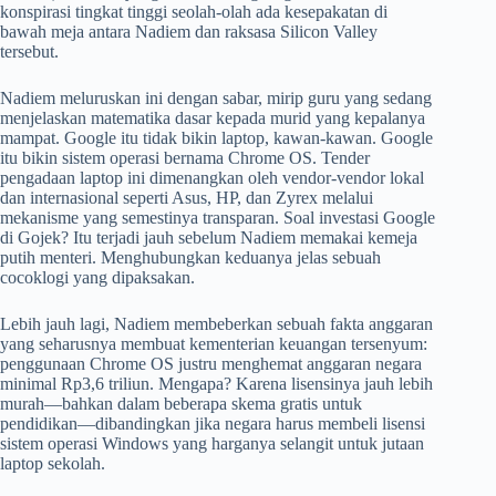
konspirasi tingkat tinggi seolah-olah ada kesepakatan di
bawah meja antara Nadiem dan raksasa Silicon Valley
tersebut.
Nadiem meluruskan ini dengan sabar, mirip guru yang sedang
menjelaskan matematika dasar kepada murid yang kepalanya
mampat. Google itu tidak bikin laptop, kawan-kawan. Google
itu bikin sistem operasi bernama Chrome OS. Tender
pengadaan laptop ini dimenangkan oleh vendor-vendor lokal
dan internasional seperti Asus, HP, dan Zyrex melalui
mekanisme yang semestinya transparan. Soal investasi Google
di Gojek? Itu terjadi jauh sebelum Nadiem memakai kemeja
putih menteri. Menghubungkan keduanya jelas sebuah
cocoklogi yang dipaksakan.
Lebih jauh lagi, Nadiem membeberkan sebuah fakta anggaran
yang seharusnya membuat kementerian keuangan tersenyum:
penggunaan Chrome OS justru menghemat anggaran negara
minimal Rp3,6 triliun. Mengapa? Karena lisensinya jauh lebih
murah—bahkan dalam beberapa skema gratis untuk
pendidikan—dibandingkan jika negara harus membeli lisensi
sistem operasi Windows yang harganya selangit untuk jutaan
laptop sekolah.