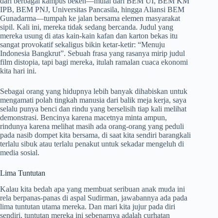
dari berbagai kampus beken—mulai dari BEM UI, BEM KM
IPB, BEM PNJ, Universitas Pancasila, hingga Aliansi BEM
Gunadarma—tumpah ke jalan bersama elemen masyarakat
sipil. Kali ini, mereka tidak sedang bercanda. Judul yang
mereka usung di atas kain-kain kafan dan karton bekas itu
sangat provokatif sekaligus bikin ketar-ketir: “Menuju
Indonesia Bangkrut”. Sebuah frasa yang rasanya mirip judul
film distopia, tapi bagi mereka, itulah ramalan cuaca ekonomi
kita hari ini.
Sebagai orang yang hidupnya lebih banyak dihabiskan untuk
mengamati polah tingkah manusia dari balik meja kerja, saya
selalu punya benci dan rindu yang berselisih tiap kali melihat
demonstrasi. Bencinya karena macetnya minta ampun,
rindunya karena melihat masih ada orang-orang yang peduli
pada nasib dompet kita bersama, di saat kita sendiri barangkali
terlalu sibuk atau terlalu penakut untuk sekadar mengeluh di
media sosial.
Lima Tuntutan
Kalau kita bedah apa yang membuat seribuan anak muda ini
rela berpanas-panas di aspal Sudirman, jawabannya ada pada
lima tuntutan utama mereka. Dan mari kita jujur pada diri
sendiri, tuntutan mereka ini sebenarnya adalah curhatan