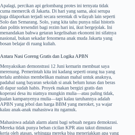
Apalagi, percikan api gelombang protes ini ternyata tidak
cuma memercik di Jakarta. Di hari yang sama, aksi serupa
juga dilaporkan terjadi secara serentak di wilayah lain seperti
Solo dan Semarang. Solo, yang kita tahu punya nilai historis
dan politis tersendiri bagi rezim hari ini, ikut bergejolak. Ini
menandakan bahwa getaran kegelisahan ekonomi ini sifatnya
nasional, bukan sekadar fenomena anak muda Jakarta yang
bosan belajar di ruang kuliah.
Antara Nasi Goreng Gratis dan Logika APBN
Menyaksikan demonstrasi 12 Juni kemarin membuat saya
merenung. Pemerintah kita ini kadang seperti orang tua yang
terlalu ambisius membelikan mainan mahal untuk anaknya,
padahal uang bayaran sekolah si anak belum lunas dan beras
di dapur sudah habis. Proyek makan bergizi gratis dan
koperasi desa itu niatnya mungkin mulia—atau paling tidak,
jualan kampanyenya mulia—tapi kalau taruhannya adalah
APBN yang jebol dan harga BBM yang meroket, ya wajar
kalau anak-anak mahasiswa itu ngamuk.
Mahasiswa adalah alarm alami bagi sebuah negara demokrasi.
Mereka tidak punya beban cicilan KPR atau takut dimutasi
kerja oleh atasan, sehingga mereka bisa meneriakkan apa yang