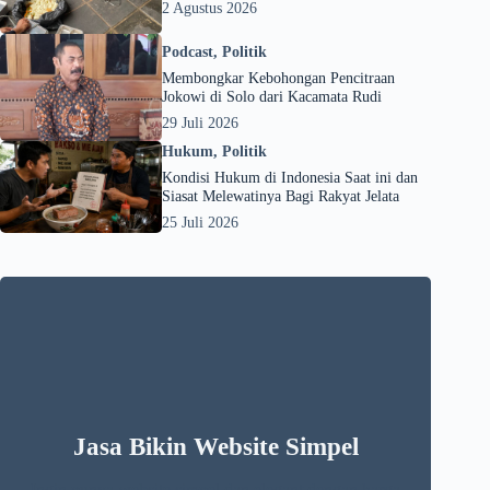
2 Agustus 2026
Podcast
,
Politik
Membongkar Kebohongan Pencitraan
Jokowi di Solo dari Kacamata Rudi
29 Juli 2026
Hukum
,
Politik
Kondisi Hukum di Indonesia Saat ini dan
Siasat Melewatinya Bagi Rakyat Jelata
25 Juli 2026
Jasa Bikin Website Simpel
Ingin punya website simpel dan elegant dengan harga