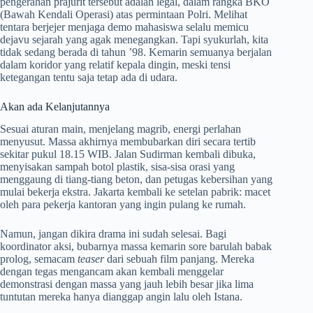
pengerahan prajurit tersebut adalah legal, dalam rangka BKO
(Bawah Kendali Operasi) atas permintaan Polri. Melihat
tentara berjejer menjaga demo mahasiswa selalu memicu
dejavu sejarah yang agak menegangkan. Tapi syukurlah, kita
tidak sedang berada di tahun ’98. Kemarin semuanya berjalan
dalam koridor yang relatif kepala dingin, meski tensi
ketegangan tentu saja tetap ada di udara.
Akan ada Kelanjutannya
Sesuai aturan main, menjelang magrib, energi perlahan
menyusut. Massa akhirnya membubarkan diri secara tertib
sekitar pukul 18.15 WIB. Jalan Sudirman kembali dibuka,
menyisakan sampah botol plastik, sisa-sisa orasi yang
menggaung di tiang-tiang beton, dan petugas kebersihan yang
mulai bekerja ekstra. Jakarta kembali ke setelan pabrik: macet
oleh para pekerja kantoran yang ingin pulang ke rumah.
Namun, jangan dikira drama ini sudah selesai. Bagi
koordinator aksi, bubarnya massa kemarin sore barulah babak
prolog, semacam
teaser
dari sebuah film panjang. Mereka
dengan tegas mengancam akan kembali menggelar
demonstrasi dengan massa yang jauh lebih besar jika lima
tuntutan mereka hanya dianggap angin lalu oleh Istana.