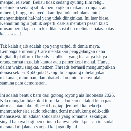
menjadi relawan. Beliau tidak sedang syuting film religi,
melainkan sedang sibuk membagikan makanan ringan, air
mineral, hingga menyediakan tiga unit ambulans untuk
mengantisipasi hal-hal yang tidak diinginkan. Ini luar biasa.
Kehadiran figur publik seperti Zaskia memberi pesan kuat:
urusan perut lapar dan keadilan sosial itu melintasi batas-batas
kelas sosial.
Tak kalah ajaib adalah apa yang terjadi di dunia maya.
Lembaga Humanity Care melakukan penggalangan dana
digital di platform Threads—aplikasi yang biasanya isinya
orang curhat masalah kantor atau pamer kopi mahal. Hanya
dalam waktu singkat, netizen Threads berhasil mengumpulkan
donasi sekitar Rp60 juta! Uang itu langsung dibelanjakan
makanan, minuman, dan obat-obatan untuk menyuplai
stamina para demonstran.
Ini adalah bentuk baru dari gotong royong ala Indonesia 2026.
Kita mungkin tidak ikut turun ke jalan karena takut kena gas
air mata atau takut dipecat bos, tapi jempol kita bekerja
mentransfer sisa saldo rekening demi mendukung adik-adik
mahasiswa. Ini adalah solidaritas yang romantis, sekaligus
sinyal bahaya bagi pemerintah bahwa ketidakpuasan ini sudah
merata dari jalanan sampai ke jagat digital.