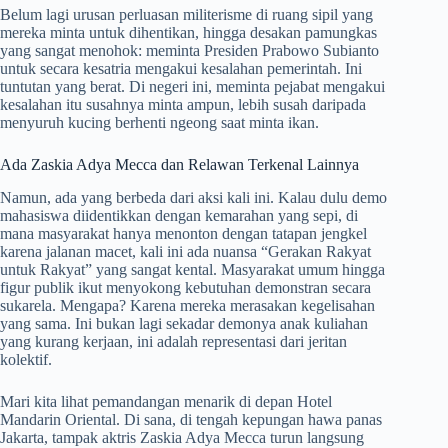
Belum lagi urusan perluasan militerisme di ruang sipil yang
mereka minta untuk dihentikan, hingga desakan pamungkas
yang sangat menohok: meminta Presiden Prabowo Subianto
untuk secara kesatria mengakui kesalahan pemerintah. Ini
tuntutan yang berat. Di negeri ini, meminta pejabat mengakui
kesalahan itu susahnya minta ampun, lebih susah daripada
menyuruh kucing berhenti ngeong saat minta ikan.
Ada Zaskia Adya Mecca dan Relawan Terkenal Lainnya
Namun, ada yang berbeda dari aksi kali ini. Kalau dulu demo
mahasiswa diidentikkan dengan kemarahan yang sepi, di
mana masyarakat hanya menonton dengan tatapan jengkel
karena jalanan macet, kali ini ada nuansa “Gerakan Rakyat
untuk Rakyat” yang sangat kental. Masyarakat umum hingga
figur publik ikut menyokong kebutuhan demonstran secara
sukarela. Mengapa? Karena mereka merasakan kegelisahan
yang sama. Ini bukan lagi sekadar demonya anak kuliahan
yang kurang kerjaan, ini adalah representasi dari jeritan
kolektif.
Mari kita lihat pemandangan menarik di depan Hotel
Mandarin Oriental. Di sana, di tengah kepungan hawa panas
Jakarta, tampak aktris Zaskia Adya Mecca turun langsung