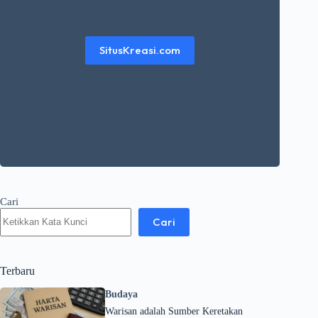
murah? kunjungi website berikut
SitusKreasi.com
Cari
Cari
Terbaru
Budaya
Warisan adalah Sumber Keretakan