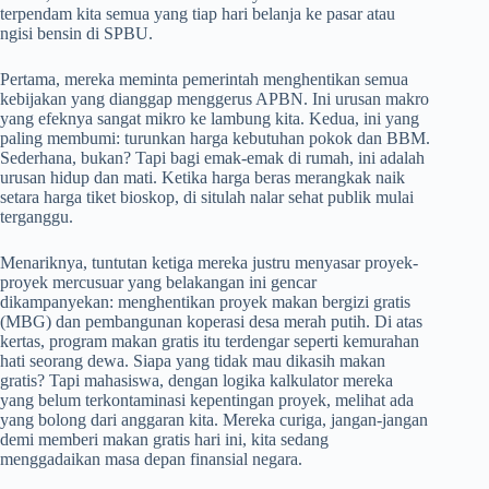
terpendam kita semua yang tiap hari belanja ke pasar atau
ngisi bensin di SPBU.
Pertama, mereka meminta pemerintah menghentikan semua
kebijakan yang dianggap menggerus APBN. Ini urusan makro
yang efeknya sangat mikro ke lambung kita. Kedua, ini yang
paling membumi: turunkan harga kebutuhan pokok dan BBM.
Sederhana, bukan? Tapi bagi emak-emak di rumah, ini adalah
urusan hidup dan mati. Ketika harga beras merangkak naik
setara harga tiket bioskop, di situlah nalar sehat publik mulai
terganggu.
Menariknya, tuntutan ketiga mereka justru menyasar proyek-
proyek mercusuar yang belakangan ini gencar
dikampanyekan: menghentikan proyek makan bergizi gratis
(MBG) dan pembangunan koperasi desa merah putih. Di atas
kertas, program makan gratis itu terdengar seperti kemurahan
hati seorang dewa. Siapa yang tidak mau dikasih makan
gratis? Tapi mahasiswa, dengan logika kalkulator mereka
yang belum terkontaminasi kepentingan proyek, melihat ada
yang bolong dari anggaran kita. Mereka curiga, jangan-jangan
demi memberi makan gratis hari ini, kita sedang
menggadaikan masa depan finansial negara.