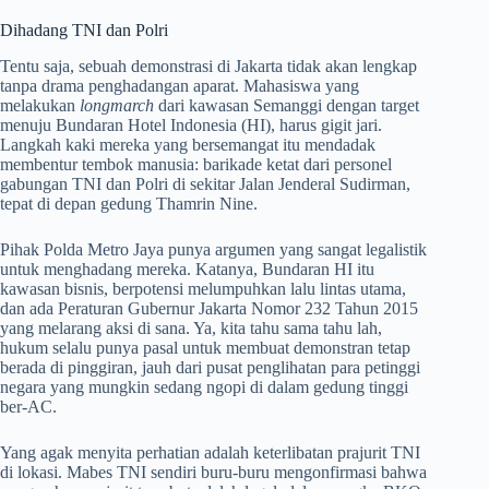
Dihadang TNI dan Polri
Tentu saja, sebuah demonstrasi di Jakarta tidak akan lengkap
tanpa drama penghadangan aparat. Mahasiswa yang
melakukan
longmarch
dari kawasan Semanggi dengan target
menuju Bundaran Hotel Indonesia (HI), harus gigit jari.
Langkah kaki mereka yang bersemangat itu mendadak
membentur tembok manusia: barikade ketat dari personel
gabungan TNI dan Polri di sekitar Jalan Jenderal Sudirman,
tepat di depan gedung Thamrin Nine.
Pihak Polda Metro Jaya punya argumen yang sangat legalistik
untuk menghadang mereka. Katanya, Bundaran HI itu
kawasan bisnis, berpotensi melumpuhkan lalu lintas utama,
dan ada Peraturan Gubernur Jakarta Nomor 232 Tahun 2015
yang melarang aksi di sana. Ya, kita tahu sama tahu lah,
hukum selalu punya pasal untuk membuat demonstran tetap
berada di pinggiran, jauh dari pusat penglihatan para petinggi
negara yang mungkin sedang ngopi di dalam gedung tinggi
ber-AC.
Yang agak menyita perhatian adalah keterlibatan prajurit TNI
di lokasi. Mabes TNI sendiri buru-buru mengonfirmasi bahwa