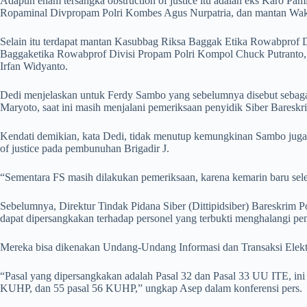
Adapun enam tersangka obstruction of justice itu adalah eks Karo P
Ropaminal Divpropam Polri Kombes Agus Nurpatria, dan mantan Wa
Selain itu terdapat mantan Kasubbag Riksa Baggak Etika Rowabprof
Baggaketika Rowabprof Divisi Propam Polri Kompol Chuck Putranto, d
Irfan Widyanto.
Dedi menjelaskan untuk Ferdy Sambo yang sebelumnya disebut sebag
Maryoto, saat ini masih menjalani pemeriksaan penyidik Siber Bareskri
Kendati demikian, kata Dedi, tidak menutup kemungkinan Sambo juga a
of justice pada pembunuhan Brigadir J.
“Sementara FS masih dilakukan pemeriksaan, karena kemarin baru sele
Sebelumnya, Direktur Tindak Pidana Siber (Dittipidsiber) Bareskrim 
dapat dipersangkakan terhadap personel yang terbukti menghalangi peny
Mereka bisa dikenakan Undang-Undang Informasi dan Transaksi Elekt
“Pasal yang dipersangkakan adalah Pasal 32 dan Pasal 33 UU ITE, ini
KUHP, dan 55 pasal 56 KUHP,” ungkap Asep dalam konferensi pers.