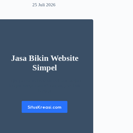
25 Juli 2026
Jasa Bikin Website
Simpel
Ingin punya website simpel dan elegant
dengan harga murah? kunjungi website
berikut
SitusKreasi.com