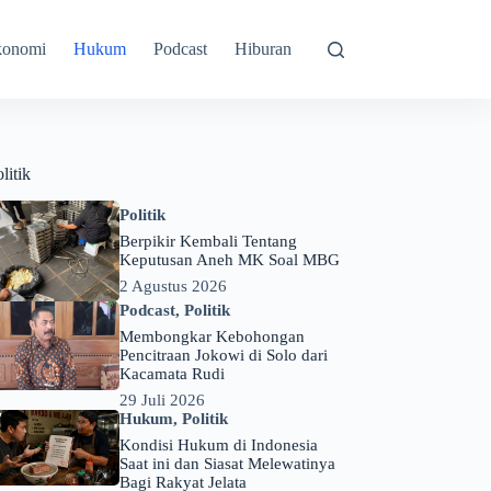
konomi
Hukum
Podcast
Hiburan
litik
Politik
Berpikir Kembali Tentang
Keputusan Aneh MK Soal MBG
2 Agustus 2026
Podcast
,
Politik
Membongkar Kebohongan
Pencitraan Jokowi di Solo dari
Kacamata Rudi
29 Juli 2026
Hukum
,
Politik
Kondisi Hukum di Indonesia
Saat ini dan Siasat Melewatinya
Bagi Rakyat Jelata