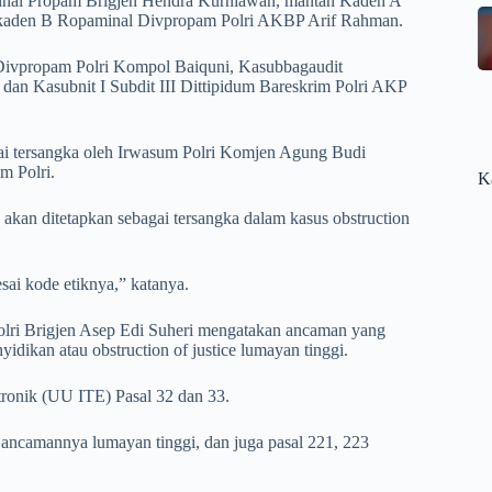
aminal Propam Brigjen Hendra Kurniawan, mantan Kaden A
kaden B Ropaminal Divpropam Polri AKBP Arif Rahman.
 Divpropam Polri Kompol Baiquni, Kasubbagaudit
an Kasubnit I Subdit III Dittipidum Bareskrim Polri AKP
ai tersangka oleh Irwasum Polri Komjen Agung Budi
m Polri.
K
kan ditetapkan sebagai tersangka dalam kasus obstruction
sai kode etiknya,” katanya.
Polri Brigjen Asep Edi Suheri mengatakan ancaman yang
idikan atau obstruction of justice lumayan tinggi.
ronik (UU ITE) Pasal 32 dan 33.
 ancamannya lumayan tinggi, dan juga pasal 221, 223