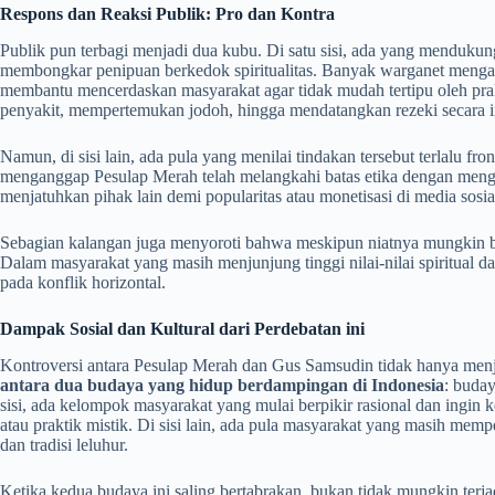
Respons dan Reaksi Publik: Pro dan Kontra
Publik pun terbagi menjadi dua kubu. Di satu sisi, ada yang menduku
membongkar penipuan berkedok spiritualitas. Banyak warganet mengang
membantu mencerdaskan masyarakat agar tidak mudah tertipu oleh pra
penyakit, mempertemukan jodoh, hingga mendatangkan rezeki secara i
Namun, di sisi lain, ada pula yang menilai tindakan tersebut terlalu f
menganggap Pesulap Merah telah melangkahi batas etika dengan men
menjatuhkan pihak lain demi popularitas atau monetisasi di media sosia
Sebagian kalangan juga menyoroti bahwa meskipun niatnya mungkin 
Dalam masyarakat yang masih menjunjung tinggi nilai-nilai spiritual da
pada konflik horizontal.
Dampak Sosial dan Kultural dari Perdebatan ini
Kontroversi antara Pesulap Merah dan Gus Samsudin tidak hanya menja
antara dua budaya yang hidup berdampingan di Indonesia
: buday
sisi, ada kelompok masyarakat yang mulai berpikir rasional dan ingin
atau praktik mistik. Di sisi lain, ada pula masyarakat yang masih memp
dan tradisi leluhur.
Ketika kedua budaya ini saling bertabrakan, bukan tidak mungkin terja