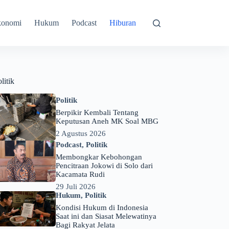
konomi
Hukum
Podcast
Hiburan
litik
Politik
Berpikir Kembali Tentang
Keputusan Aneh MK Soal MBG
2 Agustus 2026
Podcast
,
Politik
Membongkar Kebohongan
Pencitraan Jokowi di Solo dari
Kacamata Rudi
29 Juli 2026
Hukum
,
Politik
Kondisi Hukum di Indonesia
Saat ini dan Siasat Melewatinya
Bagi Rakyat Jelata