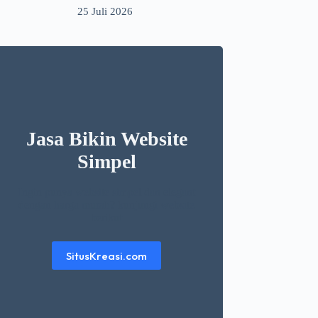
25 Juli 2026
Jasa Bikin Website
Simpel
Ingin punya website simpel dan elegant
dengan harga murah? kunjungi website
berikut
SitusKreasi.com