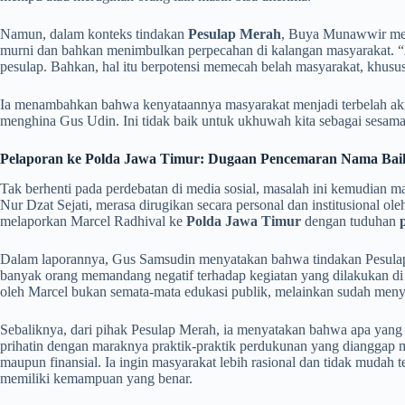
Namun, dalam konteks tindakan
Pesulap Merah
, Buya Munawwir meni
murni dan bahkan menimbulkan perpecahan di kalangan masyarakat. “
pesulap. Bahkan, hal itu berpotensi memecah belah masyarakat, khusu
Ia menambahkan bahwa kenyataannya masyarakat menjadi terbelah akib
menghina Gus Udin. Ini tidak baik untuk ukhuwah kita sebagai sesam
Pelaporan ke Polda Jawa Timur: Dugaan Pencemaran Nama Bai
Tak berhenti pada perdebatan di media sosial, masalah ini kemudian 
Nur Dzat Sejati, merasa dirugikan secara personal dan institusional o
melaporkan Marcel Radhival ke
Polda Jawa Timur
dengan tuduhan
Dalam laporannya, Gus Samsudin menyatakan bahwa tindakan Pesulap
banyak orang memandang negatif terhadap kegiatan yang dilakukan d
oleh Marcel bukan semata-mata edukasi publik, melainkan sudah menyera
Sebaliknya, dari pihak Pesulap Merah, ia menyatakan bahwa apa yang 
prihatin dengan maraknya praktik-praktik perdukunan yang dianggap m
maupun finansial. Ia ingin masyarakat lebih rasional dan tidak mudah t
memiliki kemampuan yang benar.