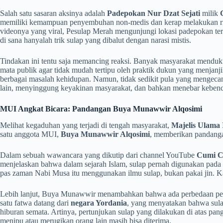
Salah satu sasaran aksinya adalah
Padepokan Nur Dzat Sejati
milik
memiliki kemampuan penyembuhan non-medis dan kerap melakukan ritual
videonya yang viral, Pesulap Merah mengunjungi lokasi padepokan t
di sana hanyalah trik sulap yang dibalut dengan narasi mistis.
Tindakan ini tentu saja memancing reaksi. Banyak masyarakat mend
mata publik agar tidak mudah tertipu oleh praktik dukun yang menjanji
berbagai masalah kehidupan. Namun, tidak sedikit pula yang mengec
lain, menyinggung keyakinan masyarakat, dan bahkan menebar kebenci
MUI Angkat Bicara: Pandangan Buya Munawwir Alqosimi
Melihat kegaduhan yang terjadi di tengah masyarakat,
Majelis Ulama 
satu anggota MUI,
Buya Munawwir Alqosimi
, memberikan pandangan
Dalam sebuah wawancara yang dikutip dari channel YouTube
Cumi 
menjelaskan bahwa dalam sejarah Islam, sulap pernah digunakan pada 
pas zaman Nabi Musa itu menggunakan ilmu sulap, bukan pakai jin. K
Lebih lanjut, Buya Munawwir menambahkan bahwa ada perbedaan penda
satu fatwa datang dari
negara Yordania
, yang menyatakan bahwa sula
hiburan semata. Artinya, pertunjukan sulap yang dilakukan di atas p
menipu atau merugikan orang lain masih bisa diterima.