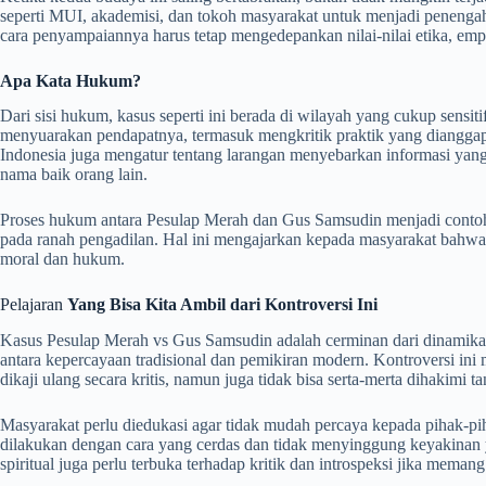
seperti MUI, akademisi, dan tokoh masyarakat untuk menjadi penengah
cara penyampaiannya harus tetap mengedepankan nilai-nilai etika, empa
Apa Kata Hukum?
Dari sisi hukum, kasus seperti ini berada di wilayah yang cukup sensiti
menyuarakan pendapatnya, termasuk mengkritik praktik yang diangga
Indonesia juga mengatur tentang larangan menyebarkan informasi ya
nama baik orang lain.
Proses hukum antara Pesulap Merah dan Gus Samsudin menjadi contoh 
pada ranah pengadilan. Hal ini mengajarkan kepada masyarakat bahwa 
moral dan hukum.
Pelajaran
Yang Bisa Kita Ambil dari Kontroversi Ini
Kasus Pesulap Merah vs Gus Samsudin adalah cerminan dari dinamika 
antara kepercayaan tradisional dan pemikiran modern. Kontroversi ini
dikaji ulang secara kritis, namun juga tidak bisa serta-merta dihakimi 
Masyarakat perlu diedukasi agar tidak mudah percaya kepada pihak-pi
dilakukan dengan cara yang cerdas dan tidak menyinggung keyakinan 
spiritual juga perlu terbuka terhadap kritik dan introspeksi jika mema