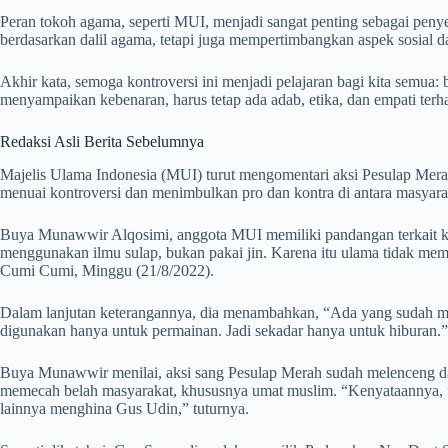
Peran tokoh agama, seperti MUI, menjadi sangat penting sebagai pen
berdasarkan dalil agama, tetapi juga mempertimbangkan aspek sosial 
Akhir kata, semoga kontroversi ini menjadi pelajaran bagi kita semua: 
menyampaikan kebenaran, harus tetap ada adab, etika, dan empati terh
Redaksi Asli Berita Sebelumnya
Majelis Ulama Indonesia (MUI) turut mengomentari aksi Pesulap Mera
menuai kontroversi dan menimbulkan pro dan kontra di antara masyara
Buya Munawwir Alqosimi, anggota MUI memiliki pandangan terkait kon
menggunakan ilmu sulap, bukan pakai jin. Karena itu ulama tidak mem
Cumi Cumi, Minggu (21/8/2022).
Dalam lanjutan keterangannya, dia menambahkan, “Ada yang sudah me
digunakan hanya untuk permainan. Jadi sekadar hanya untuk hiburan.”
Buya Munawwir menilai, aksi sang Pesulap Merah sudah melenceng dar
memecah belah masyarakat, khususnya umat muslim. “Kenyataannya, 
lainnya menghina Gus Udin,” tuturnya.