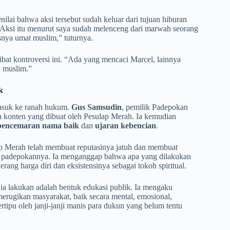
lai bahwa aksi tersebut sudah keluar dari tujuan hiburan
Aksi itu menurut saya sudah melenceng dari marwah seorang
snya umat muslim,” tuturnya.
at kontroversi ini. “Ada yang mencaci Marcel, lainnya
a muslim.”
k
masuk ke ranah hukum.
Gus Samsudin
, pemilik Padepokan
leh konten yang dibuat oleh Pesulap Merah. Ia kemudian
pencemaran nama baik
dan
ujaran kebencian
.
 Merah telah membuat reputasinya jatuh dan membuat
i padepokannya. Ia menganggap bahwa apa yang dilakukan
ng harga diri dan eksistensinya sebagai tokoh spiritual.
ia lakukan adalah bentuk edukasi publik. Ia mengaku
erugikan masyarakat, baik secara mental, emosional,
ertipu oleh janji-janji manis para dukun yang belum tentu