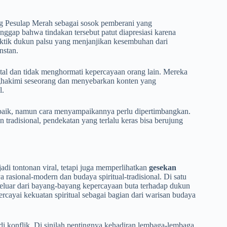
ng Pesulap Merah sebagai sosok pemberani yang
gap bahwa tindakan tersebut patut diapresiasi karena
ktik dukun palsu yang menjanjikan kesembuhan dari
nstan.
rontal dan tidak menghormati kepercayaan orang lain. Mereka
ghakimi seseorang dan menyebarkan konten yang
l.
baik, namun cara menyampaikannya perlu dipertimbangkan.
n tradisional, pendekatan yang terlalu keras bisa berujung
di tontonan viral, tetapi juga memperlihatkan
gesekan
a rasional-modern dan budaya spiritual-tradisional. Di satu
 keluar dari bayang-bayang kepercayaan buta terhadap dukun
ercayai kekuatan spiritual sebagai bagian dari warisan budaya
di konflik. Di sinilah pentingnya kehadiran lembaga-lembaga