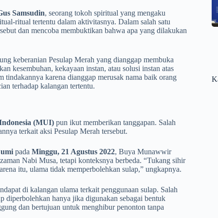
Gus Samsudin
, seorang tokoh spiritual yang mengaku
-ritual tertentu dalam aktivitasnya. Dalam salah satu
ersebut dan mencoba membuktikan bahwa apa yang dilakukan
ukung keberanian Pesulap Merah yang dianggap membuka
kan kesembuhan, kekayaan instan, atau solusi instan atas
am tindakannya karena dianggap merusak nama baik orang
K
an terhadap kalangan tertentu.
Indonesia (MUI)
pun ikut memberikan tanggapan. Salah
nya terkait aksi Pesulap Merah tersebut.
Cumi
pada
Minggu, 21 Agustus 2022
, Buya Munawwir
zaman Nabi Musa, tetapi konteksnya berbeda. “Tukang sihir
arena itu, ulama tidak memperbolehkan sulap,” ungkapnya.
pat di kalangan ulama terkait penggunaan sulap. Salah
p diperbolehkan hanya jika digunakan sebagai bentuk
anggung dan bertujuan untuk menghibur penonton tanpa