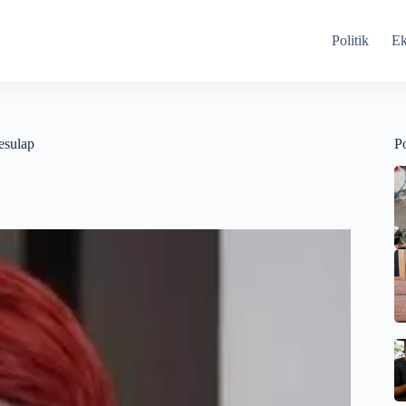
Politik
E
esulap
Po