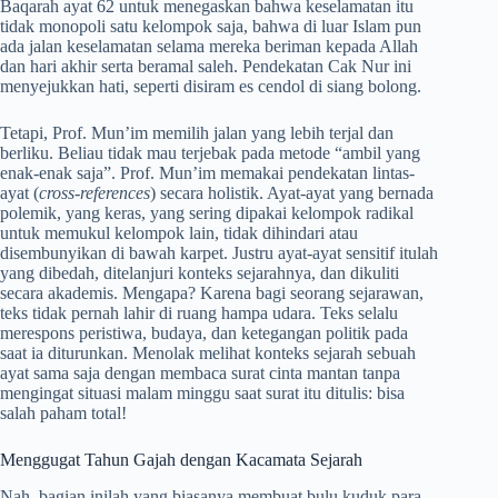
Baqarah ayat 62 untuk menegaskan bahwa keselamatan itu
tidak monopoli satu kelompok saja, bahwa di luar Islam pun
ada jalan keselamatan selama mereka beriman kepada Allah
dan hari akhir serta beramal saleh. Pendekatan Cak Nur ini
menyejukkan hati, seperti disiram es cendol di siang bolong.
Tetapi, Prof. Mun’im memilih jalan yang lebih terjal dan
berliku. Beliau tidak mau terjebak pada metode “ambil yang
enak-enak saja”. Prof. Mun’im memakai pendekatan lintas-
ayat (
cross-references
) secara holistik. Ayat-ayat yang bernada
polemik, yang keras, yang sering dipakai kelompok radikal
untuk memukul kelompok lain, tidak dihindari atau
disembunyikan di bawah karpet. Justru ayat-ayat sensitif itulah
yang dibedah, ditelanjuri konteks sejarahnya, dan dikuliti
secara akademis. Mengapa? Karena bagi seorang sejarawan,
teks tidak pernah lahir di ruang hampa udara. Teks selalu
merespons peristiwa, budaya, dan ketegangan politik pada
saat ia diturunkan. Menolak melihat konteks sejarah sebuah
ayat sama saja dengan membaca surat cinta mantan tanpa
mengingat situasi malam minggu saat surat itu ditulis: bisa
salah paham total!
Menggugat Tahun Gajah dengan Kacamata Sejarah
Nah, bagian inilah yang biasanya membuat bulu kuduk para