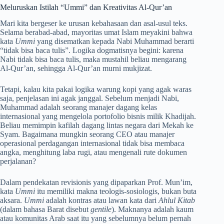
Meluruskan Istilah “Ummi” dan Kreativitas Al-Qur’an
Mari kita bergeser ke urusan kebahasaan dan asal-usul teks.
Selama berabad-abad, mayoritas umat Islam meyakini bahwa
kata
Ummi
yang disematkan kepada Nabi Muhammad berarti
“tidak bisa baca tulis”. Logika dogmatisnya begini: karena
Nabi tidak bisa baca tulis, maka mustahil beliau mengarang
Al-Qur’an, sehingga Al-Qur’an murni mukjizat.
Tetapi, kalau kita pakai logika warung kopi yang agak waras
saja, penjelasan ini agak janggal. Sebelum menjadi Nabi,
Muhammad adalah seorang manajer dagang kelas
internasional yang mengelola portofolio bisnis milik Khadijah.
Beliau memimpin kafilah dagang lintas negara dari Mekah ke
Syam. Bagaimana mungkin seorang CEO atau manajer
operasional perdagangan internasional tidak bisa membaca
angka, menghitung laba rugi, atau mengenali rute dokumen
perjalanan?
Dalam pendekatan revisionis yang dipaparkan Prof. Mun’im,
kata
Ummi
itu memiliki makna teologis-sosiologis, bukan buta
aksara.
Ummi
adalah kontras atau lawan kata dari
Ahlul Kitab
(dalam bahasa Barat disebut
gentile
). Maknanya adalah kaum
atau komunitas Arab saat itu yang sebelumnya belum pernah