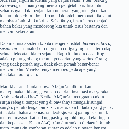
Ada satu jargon akademis yang bagus sekali:
Faith Seeking
Knowledge
—iman yang mencari pengetahuan. Iman itu
seharusnya tidak menjadi lampu merah yang menghentikan
kita untuk berburu ilmu. Iman tidak boleh membuat kita takut
membaca buku-buku kritis. Sebaliknya, iman harus menjadi
bahan bakar yang mendorong kita untuk terus bertanya dan
mencari kebenaran.
Dalam dunia akademik, kita mengenal istilah
hermeneutics of
suspicion
—sebuah sikap ragu dan curiga yang sehat terhadap
sebuah teks atau klaim sejarah. Ragu itu bukan dosa. Ragu
adalah pintu gerbang menuju pencarian yang serius. Orang
yang tidak pernah ragu, tidak akan pernah benar-benar
mencari tahu. Mereka hanya membeo pada apa yang
dikatakan orang lain.
Mari kita sadari pula bahwa Al-Qur’an diturunkan
menggunakan idiom, gaya bahasa, dan imajinasi masyarakat
Arab pada abad ke-7. Ketika Al-Qur’an menggambarkan
surga sebagai tempat yang di bawahnya mengalir sungai-
sungai, penuh dengan air susu, madu, dan bidadari yang jelita,
itu adalah bahasa pemasaran teologis yang paling pas untuk
merayu masyarakat padang pasir yang hidupnya kekeringan
dan kepanasan. Kalau Al-Qur’an diturunkan di daerah kutub
utara, mungkin gambaran surganya adalah ruangan hangat