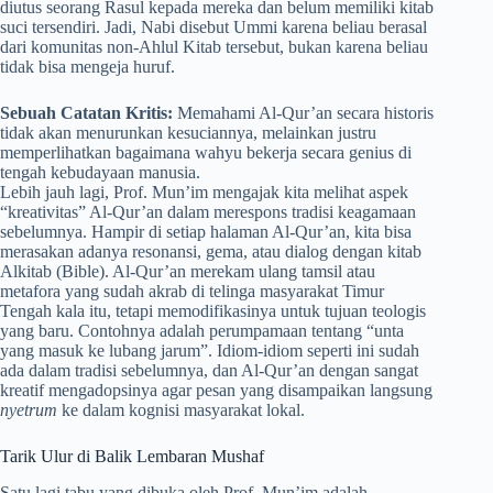
diutus seorang Rasul kepada mereka dan belum memiliki kitab
suci tersendiri. Jadi, Nabi disebut Ummi karena beliau berasal
dari komunitas non-Ahlul Kitab tersebut, bukan karena beliau
tidak bisa mengeja huruf.
Sebuah Catatan Kritis:
Memahami Al-Qur’an secara historis
tidak akan menurunkan kesuciannya, melainkan justru
memperlihatkan bagaimana wahyu bekerja secara genius di
tengah kebudayaan manusia.
Lebih jauh lagi, Prof. Mun’im mengajak kita melihat aspek
“kreativitas” Al-Qur’an dalam merespons tradisi keagamaan
sebelumnya. Hampir di setiap halaman Al-Qur’an, kita bisa
merasakan adanya resonansi, gema, atau dialog dengan kitab
Alkitab (Bible). Al-Qur’an merekam ulang tamsil atau
metafora yang sudah akrab di telinga masyarakat Timur
Tengah kala itu, tetapi memodifikasinya untuk tujuan teologis
yang baru. Contohnya adalah perumpamaan tentang “unta
yang masuk ke lubang jarum”. Idiom-idiom seperti ini sudah
ada dalam tradisi sebelumnya, dan Al-Qur’an dengan sangat
kreatif mengadopsinya agar pesan yang disampaikan langsung
nyetrum
ke dalam kognisi masyarakat lokal.
Tarik Ulur di Balik Lembaran Mushaf
Satu lagi tabu yang dibuka oleh Prof. Mun’im adalah