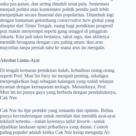
saku pas-pasan, dan sering dituduh sesat pula. Sementara
menjadi politisi atau komentator politik pemilu jauh lebih
menjanjikan secara finansial dan popularitas. Ditambah lagi
dengan hantaman gelombang
conservative turn
global yang
disuplai dari Timur Tengah, ruang bagi pemikiran progresif
pun makin menyempit seperti gang senggol di pinggiran
Jakarta. Kita jadi takut bertanya, takut ragu, dan akhirnya
memilih beragama dengan cara paling aman: ikut arus
mayoritas tanpa pernah tahu ke mana arus itu mengalir.
Akrobat Lintas-Ayat
Di tengah kemarau pemikiran itulah, kehadiran orang-orang
seperti Prof. Mun’im Sirry ini menjadi penting, sekaligus
menjengkelkan bagi sebagian kalangan yang sudah telanjur
nyaman dengan kemapanan teologis. Menariknya, Prof.
Mun’im ini punya gaya yang berbeda dengan pendahulunya,
Cak Nur.
Cak Nur itu tipe pemikir yang romantis dan optimis. Beliau
punya kecenderungan untuk memilah dan memilih ayat-ayat
inklusif tertentu—istilah kerennya
tafsir favorit
—untuk
dijadikan landasan opini pribadinya yang damai. Contoh
paling populer adalah ketika Cak Nur kerap mengutip Al-