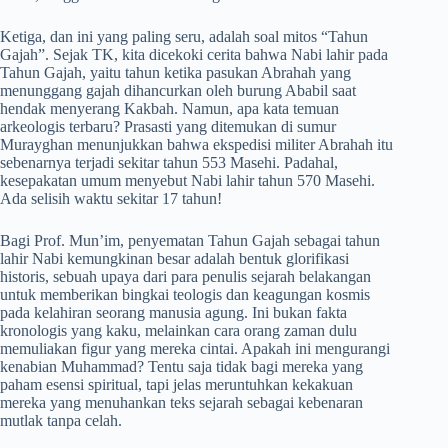
Ketiga, dan ini yang paling seru, adalah soal mitos “Tahun
Gajah”. Sejak TK, kita dicekoki cerita bahwa Nabi lahir pada
Tahun Gajah, yaitu tahun ketika pasukan Abrahah yang
menunggang gajah dihancurkan oleh burung Ababil saat
hendak menyerang Kakbah. Namun, apa kata temuan
arkeologis terbaru? Prasasti yang ditemukan di sumur
Murayghan menunjukkan bahwa ekspedisi militer Abrahah itu
sebenarnya terjadi sekitar tahun 553 Masehi. Padahal,
kesepakatan umum menyebut Nabi lahir tahun 570 Masehi.
Ada selisih waktu sekitar 17 tahun!
Bagi Prof. Mun’im, penyematan Tahun Gajah sebagai tahun
lahir Nabi kemungkinan besar adalah bentuk glorifikasi
historis, sebuah upaya dari para penulis sejarah belakangan
untuk memberikan bingkai teologis dan keagungan kosmis
pada kelahiran seorang manusia agung. Ini bukan fakta
kronologis yang kaku, melainkan cara orang zaman dulu
memuliakan figur yang mereka cintai. Apakah ini mengurangi
kenabian Muhammad? Tentu saja tidak bagi mereka yang
paham esensi spiritual, tapi jelas meruntuhkan kekakuan
mereka yang menuhankan teks sejarah sebagai kebenaran
mutlak tanpa celah.