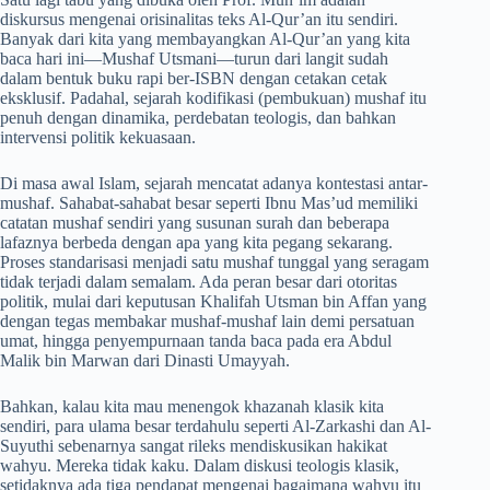
diskursus mengenai orisinalitas teks Al-Qur’an itu sendiri.
Banyak dari kita yang membayangkan Al-Qur’an yang kita
baca hari ini—Mushaf Utsmani—turun dari langit sudah
dalam bentuk buku rapi ber-ISBN dengan cetakan cetak
eksklusif. Padahal, sejarah kodifikasi (pembukuan) mushaf itu
penuh dengan dinamika, perdebatan teologis, dan bahkan
intervensi politik kekuasaan.
Di masa awal Islam, sejarah mencatat adanya kontestasi antar-
mushaf. Sahabat-sahabat besar seperti Ibnu Mas’ud memiliki
catatan mushaf sendiri yang susunan surah dan beberapa
lafaznya berbeda dengan apa yang kita pegang sekarang.
Proses standarisasi menjadi satu mushaf tunggal yang seragam
tidak terjadi dalam semalam. Ada peran besar dari otoritas
politik, mulai dari keputusan Khalifah Utsman bin Affan yang
dengan tegas membakar mushaf-mushaf lain demi persatuan
umat, hingga penyempurnaan tanda baca pada era Abdul
Malik bin Marwan dari Dinasti Umayyah.
Bahkan, kalau kita mau menengok khazanah klasik kita
sendiri, para ulama besar terdahulu seperti Al-Zarkashi dan Al-
Suyuthi sebenarnya sangat rileks mendiskusikan hakikat
wahyu. Mereka tidak kaku. Dalam diskusi teologis klasik,
setidaknya ada tiga pendapat mengenai bagaimana wahyu itu