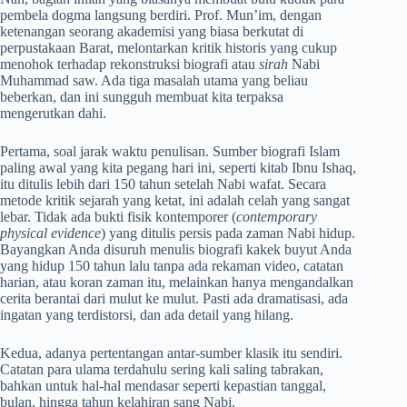
pembela dogma langsung berdiri. Prof. Mun’im, dengan
ketenangan seorang akademisi yang biasa berkutat di
perpustakaan Barat, melontarkan kritik historis yang cukup
menohok terhadap rekonstruksi biografi atau
sirah
Nabi
Muhammad saw. Ada tiga masalah utama yang beliau
beberkan, dan ini sungguh membuat kita terpaksa
mengerutkan dahi.
Pertama, soal jarak waktu penulisan. Sumber biografi Islam
paling awal yang kita pegang hari ini, seperti kitab Ibnu Ishaq,
itu ditulis lebih dari 150 tahun setelah Nabi wafat. Secara
metode kritik sejarah yang ketat, ini adalah celah yang sangat
lebar. Tidak ada bukti fisik kontemporer (
contemporary
physical evidence
) yang ditulis persis pada zaman Nabi hidup.
Bayangkan Anda disuruh menulis biografi kakek buyut Anda
yang hidup 150 tahun lalu tanpa ada rekaman video, catatan
harian, atau koran zaman itu, melainkan hanya mengandalkan
cerita berantai dari mulut ke mulut. Pasti ada dramatisasi, ada
ingatan yang terdistorsi, dan ada detail yang hilang.
Kedua, adanya pertentangan antar-sumber klasik itu sendiri.
Catatan para ulama terdahulu sering kali saling tabrakan,
bahkan untuk hal-hal mendasar seperti kepastian tanggal,
bulan, hingga tahun kelahiran sang Nabi.