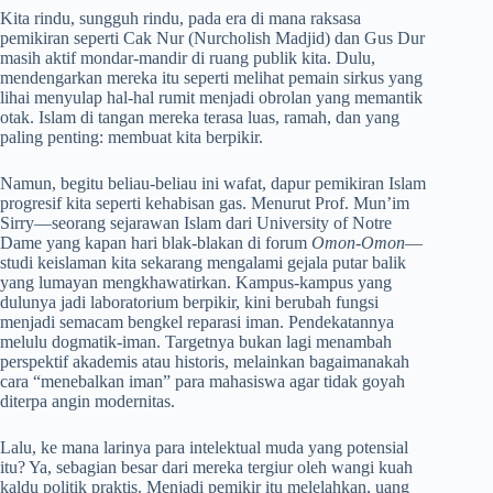
Kita rindu, sungguh rindu, pada era di mana raksasa
pemikiran seperti Cak Nur (Nurcholish Madjid) dan Gus Dur
masih aktif mondar-mandir di ruang publik kita. Dulu,
mendengarkan mereka itu seperti melihat pemain sirkus yang
lihai menyulap hal-hal rumit menjadi obrolan yang memantik
otak. Islam di tangan mereka terasa luas, ramah, dan yang
paling penting: membuat kita berpikir.
Namun, begitu beliau-beliau ini wafat, dapur pemikiran Islam
progresif kita seperti kehabisan gas. Menurut Prof. Mun’im
Sirry—seorang sejarawan Islam dari University of Notre
Dame yang kapan hari blak-blakan di forum
Omon-Omon
—
studi keislaman kita sekarang mengalami gejala putar balik
yang lumayan mengkhawatirkan. Kampus-kampus yang
dulunya jadi laboratorium berpikir, kini berubah fungsi
menjadi semacam bengkel reparasi iman. Pendekatannya
melulu dogmatik-iman. Targetnya bukan lagi menambah
perspektif akademis atau historis, melainkan bagaimanakah
cara “menebalkan iman” para mahasiswa agar tidak goyah
diterpa angin modernitas.
Lalu, ke mana larinya para intelektual muda yang potensial
itu? Ya, sebagian besar dari mereka tergiur oleh wangi kuah
kaldu politik praktis. Menjadi pemikir itu melelahkan, uang