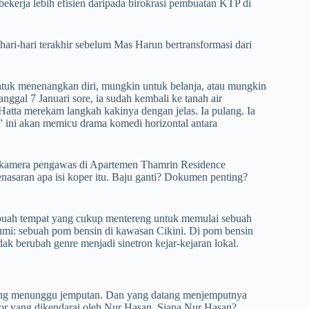
 Ia bekerja lebih efisien daripada birokrasi pembuatan KTP di
 hari-hari terakhir sebelum Mas Harun bertransformasi dari
ntuk menenangkan diri, mungkin untuk belanja, atau mungkin
anggal 7 Januari sore, ia sudah kembali ke tanah air
ta merekam langkah kakinya dengan jelas. Ia pulang. Ia
na” ini akan memicu drama komedi horizontal antara
li, kamera pengawas di Apartemen Thamrin Residence
saran apa isi koper itu. Baju ganti? Dokumen penting?
ebuah tempat yang cukup mentereng untuk memulai sebuah
umi: sebuah pom bensin di kawasan Cikini. Di pom bensin
dak berubah genre menjadi sinetron kejar-kejaran lokal.
edang menunggu jemputan. Dan yang datang menjemputnya
r yang dikendarai oleh Nur Hasan. Siapa Nur Hasan?