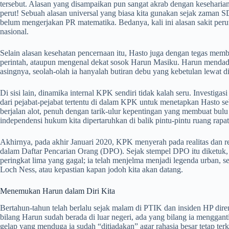
tersebut. Alasan yang disampaikan pun sangat akrab dengan keseharian k
perut! Sebuah alasan universal yang biasa kita gunakan sejak zaman SD
belum mengerjakan PR matematika. Bedanya, kali ini alasan sakit peru
nasional.
Selain alasan kesehatan pencernaan itu, Hasto juga dengan tegas mem
perintah, ataupun mengenal dekat sosok Harun Masiku. Harun mendada
asingnya, seolah-olah ia hanyalah butiran debu yang kebetulan lewat di
Di sisi lain, dinamika internal KPK sendiri tidak kalah seru. Invest
dari pejabat-pejabat tertentu di dalam KPK untuk menetapkan Hasto se
berjalan alot, penuh dengan tarik-ulur kepentingan yang membuat bul
independensi hukum kita dipertaruhkan di balik pintu-pintu ruang rapat 
Akhirnya, pada akhir Januari 2020, KPK menyerah pada realitas dan 
dalam Daftar Pencarian Orang (DPO). Sejak stempel DPO itu diketuk, 
peringkat lima yang gagal; ia telah menjelma menjadi legenda urban, 
Loch Ness, atau kepastian kapan jodoh kita akan datang.
Menemukan Harun dalam Diri Kita
Bertahun-tahun telah berlalu sejak malam di PTIK dan insiden HP dire
bilang Harun sudah berada di luar negeri, ada yang bilang ia menggant
gelap yang menduga ia sudah “ditiadakan” agar rahasia besar tetap terk