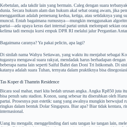
Kebetulan, ada takdir lain yang bermain. Caleg dengan suara terbany
dunia. Secara hukum alam dan hukum akal sehat orang awam, jika pem
menggantikan adalah pemenang kedua, ketiga, atau setidaknya yang suar
muncul. Entah bagaimana rumusnya—mungkin menggunakan algoritma k
partai—ada upaya keras dari internal partai untuk melompati sekian o
kelima tadi menuju kursi empuk DPR RI melalui jalur Pergantian Ant
Bagaimana caranya? Ya pakai pelicin, apa lagi?
Di sinilah nama Wahyu Setiawan, yang waktu itu menjabat sebagai K
tugasnya mengawal suara rakyat, mendadak harus berhadapan dengan 
beberapa nama lain seperti Saiful Bahri dan Doni Tri Istikomah. Di sini
katanya adalah suara Tuhan, ternyata dalam praktiknya bisa dinegosias
Tas Koper di Thamrin Residence
Bicara soal mahar, mari kita bedah urusan angka. Angka Rp850 juta it
bisa penuh satu stadion. Konon, uang sebesar itu diserahkan oleh Har
partai. Prosesnya pun estetik: uang yang awalnya mungkin berwujud rup
ringkas dalam bentuk Dolar Singapura. Biar apa? Biar tidak kentara, 
internasional.
Uang itu mengalir, menggelinding dari satu tangan ke tangan lain, mel