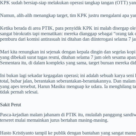
KPK sudah bersiap-siap melakukan operasi tangkap tangan (OTT) yang 
Namun, alih-alih menangkap target, tim KPK justru mengalami apa ya
Ketika berada di area PTIK, para penyidik KPK ini malah disergap ole
sangat birokratis tapi mematikan: mereka dianggap sebagai “orang ta
pemburu dari komisi antirasuah ini ditahan dan diinterogasi selama 7 j
Mari kita renungkan ini sejenak dengan kepala dingin dan segelas kopi h
yang dibekali surat tugas resmi, ditahan selama 7 jam oleh sesama ap
Sementara itu, di dalam kompleks yang sama, target buruan mereka d
Ini bukan lagi sekadar kegagalan operasi; ini adalah sebuah karya seni
total, bubar jalan, berantakan seberantakan-berantakannya. Dan malam
yang apes tersebut, Harun Masiku menguap ke udara. Ia menghilang ta
tidak pernah selesai.
Sakit Perut
Pasca-kejadian malam jahanam di PTIK itu, mulailah panggung sandi
terseret mulai memainkan jurus bertahan masing-masing.
Hasto Kristiyanto tampil ke publik dengan bantahan yang sangat man