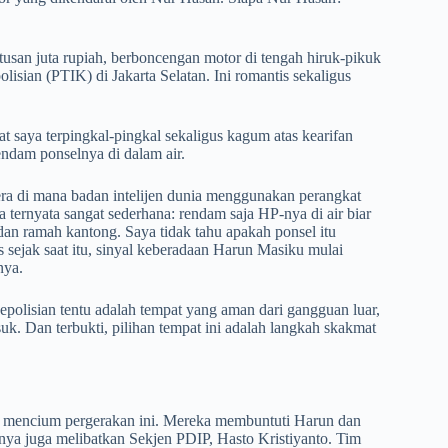
usan juta rupiah, berboncengan motor di tengah hiruk-pikuk
sian (PTIK) di Jakarta Selatan. Ini romantis sekaligus
at saya terpingkal-pingkal sekaligus kagum atas kearifan
dam ponselnya di dalam air.
 era di mana badan intelijen dunia menggunakan perangkat
ta ternyata sangat sederhana: rendam saja HP-nya di air biar
dan ramah kantong. Saya tidak tahu apakah ponsel itu
 sejak saat itu, sinyal keberadaan Harun Masiku mulai
nya.
lisian tentu adalah tempat yang aman dari gangguan luar,
uk. Dan terbukti, pilihan tempat ini adalah langkah skakmat
h mencium pergerakan ini. Mereka membuntuti Harun dan
ya juga melibatkan Sekjen PDIP, Hasto Kristiyanto. Tim