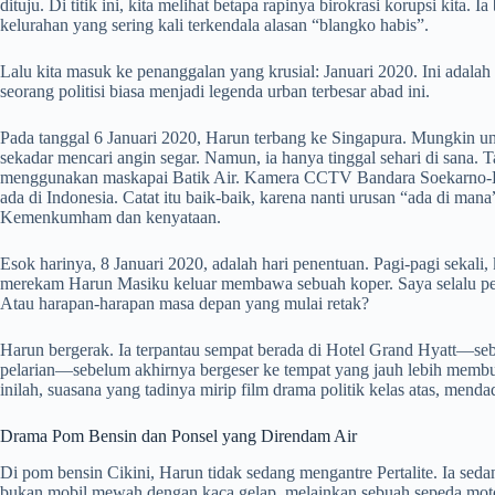
dituju. Di titik ini, kita melihat betapa rapinya birokrasi korupsi kita.
kelurahan yang sering kali terkendala alasan “blangko habis”.
Lalu kita masuk ke penanggalan yang krusial: Januari 2020. Ini adalah
seorang politisi biasa menjadi legenda urban terbesar abad ini.
Pada tanggal 6 Januari 2020, Harun terbang ke Singapura. Mungkin u
sekadar mencari angin segar. Namun, ia hanya tinggal sehari di sana. T
menggunakan maskapai Batik Air. Kamera CCTV Bandara Soekarno-Hat
ada di Indonesia. Catat itu baik-baik, karena nanti urusan “ada di ma
Kemenkumham dan kenyataan.
Esok harinya, 8 Januari 2020, adalah hari penentuan. Pagi-pagi seka
merekam Harun Masiku keluar membawa sebuah koper. Saya selalu pena
Atau harapan-harapan masa depan yang mulai retak?
Harun bergerak. Ia terpantau sempat berada di Hotel Grand Hyatt—s
pelarian—sebelum akhirnya bergeser ke tempat yang jauh lebih memb
inilah, suasana yang tadinya mirip film drama politik kelas atas, menda
Drama Pom Bensin dan Ponsel yang Direndam Air
Di pom bensin Cikini, Harun tidak sedang mengantre Pertalite. Ia s
bukan mobil mewah dengan kaca gelap, melainkan sebuah sepeda moto