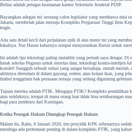
Beliau adalah petugas keamanan kantor Sekretaris Jenderal PDIP.
Bayangkan adegan ini: seorang calon legislator yang membawa misi rat
Jakarta, membelah jalan menuju Kompleks Perguruan Tinggi Ilmu Kepoli
tragis.
Ada satu detail kecil dari perjalanan epik di atas motor ini yang membu
lokalnya. Nur Hasan kabarnya sempat menyarankan Harun untuk meren
Ini adalah tips teknologi paling mutakhir yang pernah saya dengar. Di
lunak sekelas Pegasus untuk meretas data, teknologi kontra-intelijen ki
konslet! Sungguh sebuah solusi yang sangat bersahaja, murah meriah, 
akhirnya direndam di dalam gayung, ember, atau kolam ikan, yang jelas
timbul tenggelam bak perasaan remaja yang sedang digantung gebetan
Tujuan mereka adalah PTIK. Mengapa PTIK? Kompleks pendidikan kepo
atau setidaknya, tempat di mana orang luar tidak bisa sembarangan mas
bagi para pemburu dari Kuningan.
Ketika Penegak Hukum Ditangkap Penegak Hukum
Malam itu, Rabu, 8 Januari 2020, tim penyidik KPK sebenarnya suda
menduga ada pertemuan penting di dalam kompleks PTIK, yang kabarn