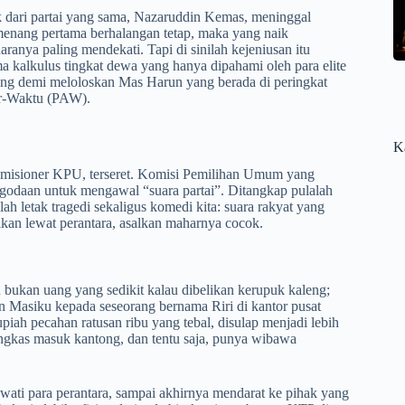
ak dari partai yang sama, Nazaruddin Kemas, meninggal
enang pertama berhalangan tetap, maka yang naik
anya paling mendekati. Tapi di sinilah kejeniusan itu
alkulus tingkat dewa yang hanya dipahami oleh para elite
rang demi meloloskan Mas Harun yang berada di peringkat
ar-Waktu (PAW).
K
omisioner KPU, terseret. Komisi Pemilihan Umum yang
godaan untuk mengawal “suara partai”. Ditangkap pulalah
lah letak tragedi sekaligus komedi kita: suara rakyat yang
ikan lewat perantara, asalkan maharnya cocok.
u bukan uang yang sedikit kalau dibelikan kerupuk kaleng;
un Masiku kepada seseorang bernama Riri di kantor pusat
iah pecahan ratusan ribu yang tebal, disulap menjadi lebih
ringkas masuk kantong, dan tentu saja, punya wibawa
ewati para perantara, sampai akhirnya mendarat ke pihak yang