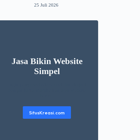
25 Juli 2026
Jasa Bikin Website
Simpel
Ingin punya website simpel dan elegant
dengan harga murah? kunjungi website
berikut
SitusKreasi.com