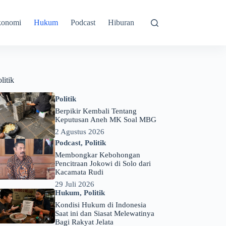
konomi
Hukum
Podcast
Hiburan
litik
Politik
Berpikir Kembali Tentang
Keputusan Aneh MK Soal MBG
2 Agustus 2026
Podcast
,
Politik
Membongkar Kebohongan
Pencitraan Jokowi di Solo dari
Kacamata Rudi
29 Juli 2026
Hukum
,
Politik
Kondisi Hukum di Indonesia
Saat ini dan Siasat Melewatinya
Bagi Rakyat Jelata