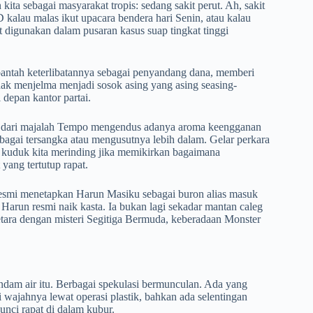
ita sebagai masyarakat tropis: sedang sakit perut. Ah, sakit
 kalau malas ikut upacara bendera hari Senin, atau kalau
t digunakan dalam pusaran kasus suap tingkat tinggi
bantah keterlibatannya sebagai penyandang dana, memberi
k menjelma menjadi sosok asing yang asing seasing-
 depan kantor partai.
igasi dari majalah Tempo mengendus adanya aroma keengganan
bagai tersangka atau mengusutnya lebih dalam. Gelar perkara
u kuduk kita merinding jika memikirkan bagaimana
yang tertutup rapat.
resmi menetapkan Harun Masiku sebagai buron alias masuk
Harun resmi naik kasta. Ia bukan lagi sekadar mantan caleg
setara dengan misteri Segitiga Bermuda, keberadaan Monster
ndam air itu. Berbagai spekulasi bermunculan. Ada yang
i wajahnya lewat operasi plastik, bahkan ada selentingan
unci rapat di dalam kubur.