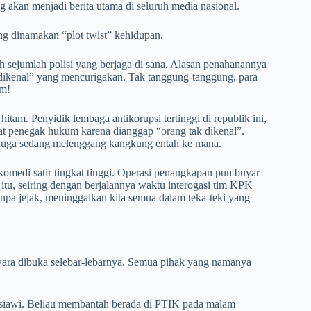
akan menjadi berita utama di seluruh media nasional.
ng dinamakan “plot twist” kehidupan.
h sejumlah polisi yang berjaga di sana. Alasan penahanannya
k dikenal” yang mencurigakan. Tak tanggung-tanggung, para
am!
itam. Penyidik lembaga antikorupsi tertinggi di republik ini,
arat penegak hukum karena dianggap “orang tak dikenal”.
iduga sedang melenggang kangkung entah ke mana.
 komedi satir tingkat tinggi. Operasi penangkapan pun buyar
 itu, seiring dengan berjalannya waktu interogasi tim KPK
npa jejak, meninggalkan kita semua dalam teka-teki yang
wara dibuka selebar-lebarnya. Semua pihak yang namanya
usiawi. Beliau membantah berada di PTIK pada malam