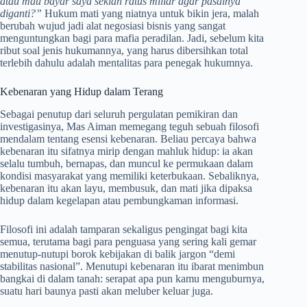
atau mau bayar saya sekian ratus miliar agar pasalnya
diganti?”
Hukum mati yang niatnya untuk bikin jera, malah
berubah wujud jadi alat negosiasi bisnis yang sangat
menguntungkan bagi para mafia peradilan. Jadi, sebelum kita
ribut soal jenis hukumannya, yang harus dibersihkan total
terlebih dahulu adalah mentalitas para penegak hukumnya
.
Kebenaran yang Hidup dalam Terang
Sebagai penutup dari seluruh pergulatan pemikiran dan
investigasinya, Mas Aiman memegang teguh sebuah filosofi
mendalam tentang esensi kebenaran
. Beliau percaya bahwa
kebenaran itu sifatnya mirip dengan mahluk hidup: ia akan
selalu tumbuh, bernapas, dan muncul ke permukaan dalam
kondisi masyarakat yang memiliki keterbukaan
. Sebaliknya,
kebenaran itu akan layu, membusuk, dan mati jika dipaksa
hidup dalam kegelapan atau pembungkaman informasi
.
Filosofi ini adalah tamparan sekaligus pengingat bagi kita
semua, terutama bagi para penguasa yang sering kali gemar
menutup-nutupi borok kebijakan di balik jargon “demi
stabilitas nasional”. Menutupi kebenaran itu ibarat menimbun
bangkai di dalam tanah: serapat apa pun kamu menguburnya,
suatu hari baunya pasti akan meluber keluar juga.