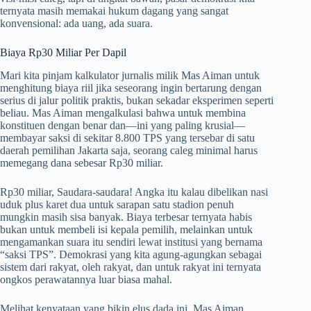
ternyata masih memakai hukum dagang yang sangat
konvensional: ada uang, ada suara.
Biaya Rp30 Miliar Per Dapil
Mari kita pinjam kalkulator jurnalis milik Mas Aiman untuk
menghitung biaya riil jika seseorang ingin bertarung dengan
serius di jalur politik praktis, bukan sekadar eksperimen seperti
beliau. Mas Aiman mengalkulasi bahwa untuk membina
konstituen dengan benar dan—ini yang paling krusial—
membayar saksi di sekitar 8.800 TPS yang tersebar di satu
daerah pemilihan Jakarta saja, seorang caleg minimal harus
memegang dana sebesar Rp30 miliar
.
Rp30 miliar, Saudara-saudara! Angka itu kalau dibelikan nasi
uduk plus karet dua untuk sarapan satu stadion penuh
mungkin masih sisa banyak. Biaya terbesar ternyata habis
bukan untuk membeli isi kepala pemilih, melainkan untuk
mengamankan suara itu sendiri lewat institusi yang bernama
“saksi TPS”
. Demokrasi yang kita agung-agungkan sebagai
sistem dari rakyat, oleh rakyat, dan untuk rakyat ini ternyata
ongkos perawatannya luar biasa mahal.
Melihat kenyataan yang bikin elus dada ini, Mas Aiman