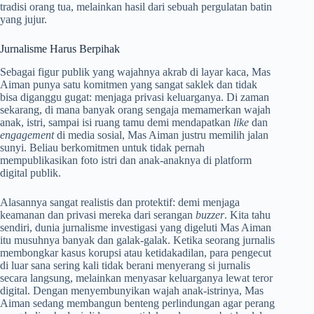
tradisi orang tua, melainkan hasil dari sebuah pergulatan batin
yang jujur.
Jurnalisme Harus Berpihak
Sebagai figur publik yang wajahnya akrab di layar kaca, Mas
Aiman punya satu komitmen yang sangat saklek dan tidak
bisa diganggu gugat: menjaga privasi keluarganya
. Di zaman
sekarang, di mana banyak orang sengaja memamerkan wajah
anak, istri, sampai isi ruang tamu demi mendapatkan
like
dan
engagement
di media sosial, Mas Aiman justru memilih jalan
sunyi. Beliau berkomitmen untuk tidak pernah
mempublikasikan foto istri dan anak-anaknya di platform
digital publik
.
Alasannya sangat realistis dan protektif: demi menjaga
keamanan dan privasi mereka dari serangan
buzzer
. Kita tahu
sendiri, dunia jurnalisme investigasi yang digeluti Mas Aiman
itu musuhnya banyak dan galak-galak. Ketika seorang jurnalis
membongkar kasus korupsi atau ketidakadilan, para pengecut
di luar sana sering kali tidak berani menyerang si jurnalis
secara langsung, melainkan menyasar keluarganya lewat teror
digital. Dengan menyembunyikan wajah anak-istrinya, Mas
Aiman sedang membangun benteng perlindungan agar perang