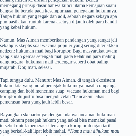
memegang prinsip dasar bahwa kunci utama kemajuan suatu
bangsa itu berada pada kesempurnaan penegakan hukumnya
.
Tanpa hukum yang tegak dan adil, sebuah negara sekaya apa
pun pasti akan runtuh karena asetnya dijarah oleh para bandit
yang kebal hukum.
Namun, Mas Aiman memberikan pandangan yang sangat jeli
sekaligus skeptis soal wacana populer yang sering diteriakkan
netizen: hukuman mati bagi koruptor
. Bagi masyarakat awam
yang sudah gemas setengah mati pada kelakuan para maling
uang negara, hukuman mati terdengar seperti obat paling
mujarab. Dor, mati, selesai.
Tapi tunggu dulu. Menurut Mas Aiman, di tengah ekosistem
hukum kita yang moral penegak hukumnya masih compang-
camping dan hobi menerima suap, wacana hukuman mati bagi
koruptor itu justru bisa menjadi celah “bancakan” alias
pemerasan baru yang jauh lebih besar
.
Bayangkan skenarionya: dengan adanya ancaman hukuman
mati, oknum penegak hukum yang nakal bisa memakai pasal
tersebut untuk memeras si tersangka koruptor dengan tarif
yang berkali-kali lipat lebih mahal.
“Kamu mau dihukum mati