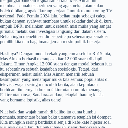
menjungkirbalikkan logika santai kita. Mas Aiman ini
membuat sebuah eksperimen yang agak nekat, atau kalau
boleh dibilang, agak “kurang kerjaan” untuk ukuran orang TV
terkenal. Pada Pemilu 2024 lalu, beliau maju sebagai caleg
bukan dengan syahwat membara untuk sekadar duduk di kursi
empuk DPR, melainkan untuk sebuah misi mulia yang sangat
jurnalis: melakukan investigasi langsung dari dalam sistem
.
Beliau ingin meneliti sendiri seperti apa sebenarnya karakter
pemilih kita dan bagaimana jeroan mesin politik bekerja
.
Hasilnya? Dengan modal cekak yang cuma sekitar Rp15 juta,
Mas Aiman berhasil meraup sekitar 12.000 suara di dapil
Jakarta Timur
. Angka 12.000 suara dengan modal belasan juta
itu sebetulnya sebuah keajaiban sosiologis. Tetapi, dari
eksperimen nekat itulah Mas Aiman menarik sebuah
kesimpulan yang menampar muka kita semua: popularitas di
televisi, wajah sering muncul di berita, atau kepintaran
berbicara itu ternyata bukan faktor utama untuk menang
.
Faktor utamanya, Saudara-saudara, tetaplah barang klasik
yang bernama logistik, alias uang
!
Niat baik dan wajah ramah di baliho itu cuma bumbu
pemanis, sementara bahan baku utamanya tetaplah isi dompet.
Kita mungkin sering berdiskusi senja di kafe-kafe hipster soal
visi-misi caleg, tapi di tingkat bawah, pasar demokrasi kita