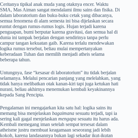
Ceritanya tipikal anak muda yang otaknya encer. Waktu
SMA, Mas Aiman sangat mendalami ilmu sains dan fisika
. Di
dalam laboratorium dan buku-buku cetak yang dibacanya,
semua fenomena di alam semesta ini bisa dijelaskan secara
runtut dengan rumus-rumus logis
. Hujan terjadi karena
penguapan, bumi berputar karena gravitasi, dan semua hal di
dunia ini tampak berjalan dengan sendirinya tanpa perlu
campur tangan kekuatan gaib
. Karena terlalu mendewakan
logika rumus tersebut, beliau mulai mempertanyakan
keberadaan Tuhan dan memilih menjadi atheis selama
beberapa tahun
.
Untungnya, fase “kesasar di laboratorium” itu tidak berjalan
selamanya. Melalui pencarian panjang yang melelahkan, yang
tidak hanya melibatkan otak kanan-kiri tapi juga ketukan hati
nurani, beliau akhirnya menemukan kembali keyakinannya
kepada Sang Pencipta
.
Pengalaman ini mengajarkan kita satu hal: logika sains itu
memang bisa menjelaskan
bagaimana
sesuatu terjadi, tapi ia
sering kali gagal menjelaskan
mengapa
sesuatu itu harus ada.
Kembali memegang iman setelah sempat tersesat dalam
atheisme justru membuat keagamaan seseorang jadi lebih
kokoh, karena landasannya bukan lagi sekadar ikut-ikutan