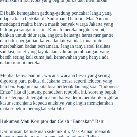
kemiskinan Ibu Kota yang begitu purba dan memilukan
.
Di balik kemegahan gedung-gedung pencakar langit yang
dilapisi kaca berkilau di Sudirman-Thamrin, Mas Aiman
mendapati realita bahwa masih banyak warga Jakarta yang
hidupnya sangat miskin
. Rumah mereka begitu sempit,
bahkan untuk tidur saja, anggota keluarga harus mengantre
dan tidur bergantian karena lantainya tidak muat untuk
merebahkan badan bersamaan
. Jangan tanya soal fasilitas
sanitasi; toilet yang layak atau saluran pembuangan yang
bersih sering kali cuma jadi kemewahan yang hanya ada
dalam mimpi mereka
.
Melihat kenyataan ini, wacana-wacana besar yang sering
digoreng para politisi di Jakarta terasa seperti lelucon yang
hambar. Bagaimana kita bisa berteriak lantang soal “Indonesia
Emas” jika di jantung peradaban republik ini, seorang bapak
harus terjaga di tengah malam hanya demi memberikan giliran
kasur semenjana kepada anaknya yang ingin memejamkan
mata sebelum berangkat sekolah?
Hukuman Mati Koruptor dan Celah “Bancakan” Baru
Dari urusan kemiskinan sistemik itu, Mas Aiman menarik
benang merah ke urusan penegakan hukum
. Beliau