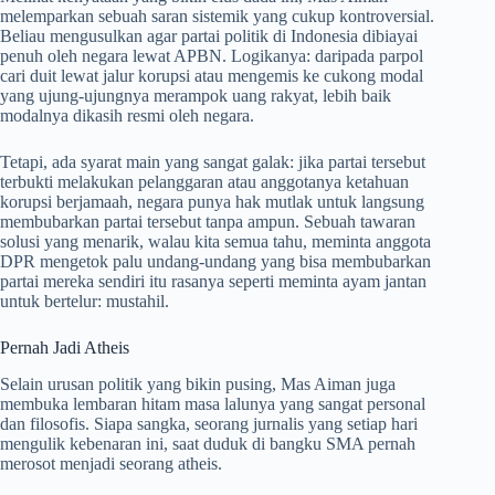
melemparkan sebuah saran sistemik yang cukup kontroversial
.
Beliau mengusulkan agar partai politik di Indonesia dibiayai
penuh oleh negara lewat APBN
. Logikanya: daripada parpol
cari duit lewat jalur korupsi atau mengemis ke cukong modal
yang ujung-ujungnya merampok uang rakyat, lebih baik
modalnya dikasih resmi oleh negara.
Tetapi, ada syarat main yang sangat galak: jika partai tersebut
terbukti melakukan pelanggaran atau anggotanya ketahuan
korupsi berjamaah, negara punya hak mutlak untuk langsung
membubarkan partai tersebut tanpa ampun
. Sebuah tawaran
solusi yang menarik, walau kita semua tahu, meminta anggota
DPR mengetok palu undang-undang yang bisa membubarkan
partai mereka sendiri itu rasanya seperti meminta ayam jantan
untuk bertelur: mustahil.
Pernah Jadi Atheis
Selain urusan politik yang bikin pusing, Mas Aiman juga
membuka lembaran hitam masa lalunya yang sangat personal
dan filosofis. Siapa sangka, seorang jurnalis yang setiap hari
mengulik kebenaran ini, saat duduk di bangku SMA pernah
merosot menjadi seorang atheis
.