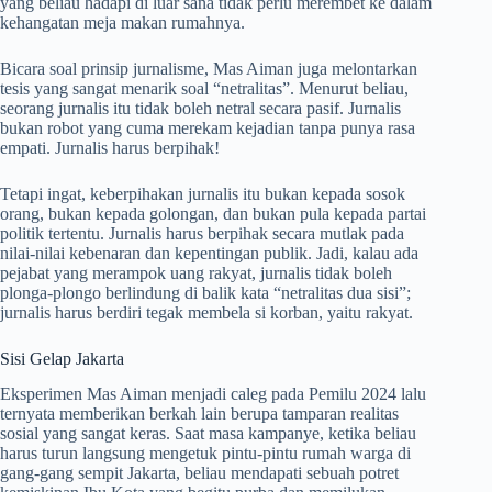
yang beliau hadapi di luar sana tidak perlu merembet ke dalam
kehangatan meja makan rumahnya.
Bicara soal prinsip jurnalisme, Mas Aiman juga melontarkan
tesis yang sangat menarik soal “netralitas”
. Menurut beliau,
seorang jurnalis itu tidak boleh netral secara pasif
. Jurnalis
bukan robot yang cuma merekam kejadian tanpa punya rasa
empati. Jurnalis harus berpihak
!
Tetapi ingat, keberpihakan jurnalis itu bukan kepada sosok
orang, bukan kepada golongan, dan bukan pula kepada partai
politik tertentu
. Jurnalis harus berpihak secara mutlak pada
nilai-nilai kebenaran dan kepentingan publik
. Jadi, kalau ada
pejabat yang merampok uang rakyat, jurnalis tidak boleh
plonga-plongo berlindung di balik kata “netralitas dua sisi”;
jurnalis harus berdiri tegak membela si korban, yaitu rakyat.
Sisi Gelap Jakarta
Eksperimen Mas Aiman menjadi caleg pada Pemilu 2024 lalu
ternyata memberikan berkah lain berupa tamparan realitas
sosial yang sangat keras
. Saat masa kampanye, ketika beliau
harus turun langsung mengetuk pintu-pintu rumah warga di
gang-gang sempit Jakarta, beliau mendapati sebuah potret