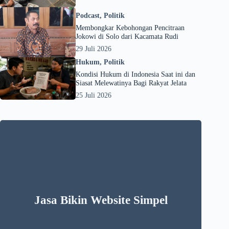
Podcast
,
Politik
Membongkar Kebohongan Pencitraan
Jokowi di Solo dari Kacamata Rudi
29 Juli 2026
Hukum
,
Politik
Kondisi Hukum di Indonesia Saat ini dan
Siasat Melewatinya Bagi Rakyat Jelata
25 Juli 2026
Jasa Bikin Website Simpel
Ingin punya website simpel dan elegant dengan harga