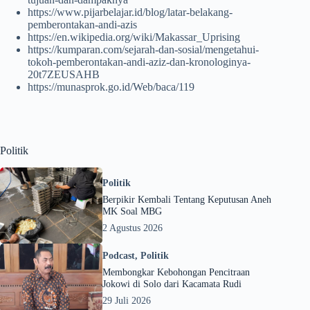
https://www.pijarbelajar.id/blog/latar-belakang-
pemberontakan-andi-azis
https://en.wikipedia.org/wiki/Makassar_Uprising
https://kumparan.com/sejarah-dan-sosial/mengetahui-
tokoh-pemberontakan-andi-aziz-dan-kronologinya-
20t7ZEUSAHB
https://munasprok.go.id/Web/baca/119
Politik
Politik
Berpikir Kembali Tentang Keputusan Aneh
MK Soal MBG
2 Agustus 2026
Podcast
,
Politik
Membongkar Kebohongan Pencitraan
Jokowi di Solo dari Kacamata Rudi
29 Juli 2026