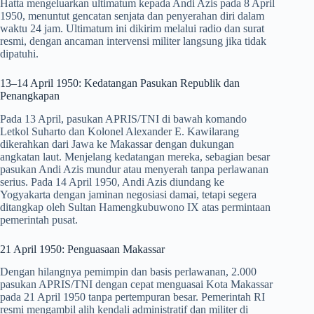
Hatta mengeluarkan ultimatum kepada Andi Azis pada 8 April
1950, menuntut gencatan senjata dan penyerahan diri dalam
waktu 24 jam. Ultimatum ini dikirim melalui radio dan surat
resmi, dengan ancaman intervensi militer langsung jika tidak
dipatuhi.
13–14 April 1950: Kedatangan Pasukan Republik dan
Penangkapan
Pada 13 April, pasukan APRIS/TNI di bawah komando
Letkol Suharto dan Kolonel Alexander E. Kawilarang
dikerahkan dari Jawa ke Makassar dengan dukungan
angkatan laut. Menjelang kedatangan mereka, sebagian besar
pasukan Andi Azis mundur atau menyerah tanpa perlawanan
serius. Pada 14 April 1950, Andi Azis diundang ke
Yogyakarta dengan jaminan negosiasi damai, tetapi segera
ditangkap oleh Sultan Hamengkubuwono IX atas permintaan
pemerintah pusat.
21 April 1950: Penguasaan Makassar
Dengan hilangnya pemimpin dan basis perlawanan, 2.000
pasukan APRIS/TNI dengan cepat menguasai Kota Makassar
pada 21 April 1950 tanpa pertempuran besar. Pemerintah RI
resmi mengambil alih kendali administratif dan militer di