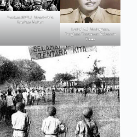
Pasukan KNILL Menduduki
Fasilitas Militer
Letkol A.J. Mokoginta,
Panglima Teritorium Indonesia
Timur