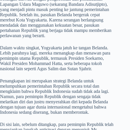
Lapangan Udara Maguwo (sekarang Bandara Adisutjipto),
yang menjadi pintu masuk penting ke jantung pemerintahan
Republik. Setelah itu, pasukan Belanda bergerak cepat
merebut Kota Yogyakarta. Karena serangan berlangsung
mendadak dan menggunakan kekuatan besar, pasukan
pertahanan Republik yang berjaga tidak mampu memberikan
perlawanan yang berarti.
Dalam waktu singkat, Yogyakarta jatuh ke tangan Belanda.
Lebih parahnya lagi, mereka menangkap dan menawan para
pemimpin utama Republik, termasuk Presiden Soekarno,
Wakil Presiden Mohammad Hatta, serta beberapa tokoh
nasional lain seperti Agus Salim dan Sutan Sjahrir.
Penangkapan ini merupakan strategi Belanda untuk
melumpuhkan pemerintahan Republik secara total dan
mengklaim bahwa Republik Indonesia sudah tidak ada lagi.
Namun, para pemimpin Republik dengan sengaja tidak
melarikan diri dan justru menyerahkan diri kepada Belanda
dengan tujuan agar dunia internasional mengetahui bahwa
Indonesia sedang diserang, bukan memberontak.
Di sisi lain, sebelum ditangkap, para pemimpin Republik telah
menyiapkan langkah antisipasi dengan menunjuk Mr.