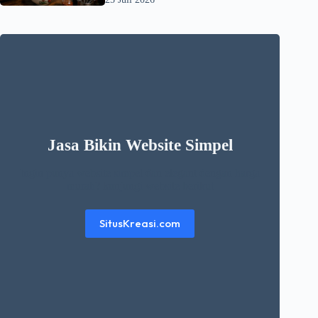
Jasa Bikin Website Simpel
Ingin punya website simpel dan elegant dengan harga
murah? kunjungi website berikut
SitusKreasi.com