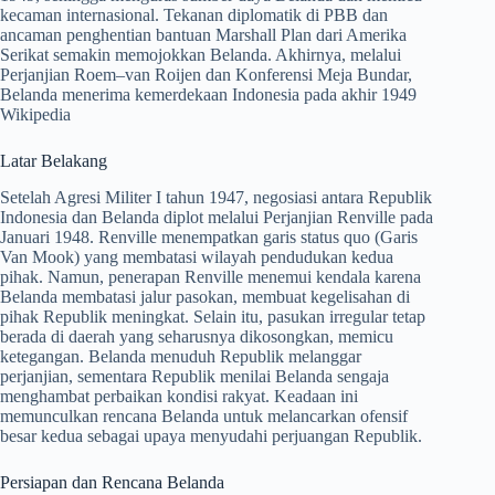
kecaman internasional. Tekanan diplomatik di PBB dan
ancaman penghentian bantuan Marshall Plan dari Amerika
Serikat semakin memojokkan Belanda. Akhirnya, melalui
Perjanjian Roem–van Roijen dan Konferensi Meja Bundar,
Belanda menerima kemerdekaan Indonesia pada akhir 1949
Wikipedia
Latar Belakang
Setelah Agresi Militer I tahun 1947, negosiasi antara Republik
Indonesia dan Belanda diplot melalui Perjanjian Renville pada
Januari 1948. Renville menempatkan garis status quo (Garis
Van Mook) yang membatasi wilayah pendudukan kedua
pihak. Namun, penerapan Renville menemui kendala karena
Belanda membatasi jalur pasokan, membuat kegelisahan di
pihak Republik meningkat. Selain itu, pasukan irregular tetap
berada di daerah yang seharusnya dikosongkan, memicu
ketegangan. Belanda menuduh Republik melanggar
perjanjian, sementara Republik menilai Belanda sengaja
menghambat perbaikan kondisi rakyat. Keadaan ini
memunculkan rencana Belanda untuk melancarkan ofensif
besar kedua sebagai upaya menyudahi perjuangan Republik.
Persiapan dan Rencana Belanda