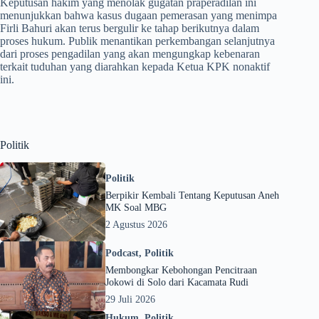
Keputusan hakim yang menolak gugatan praperadilan ini
menunjukkan bahwa kasus dugaan pemerasan yang menimpa
Firli Bahuri akan terus bergulir ke tahap berikutnya dalam
proses hukum. Publik menantikan perkembangan selanjutnya
dari proses pengadilan yang akan mengungkap kebenaran
terkait tuduhan yang diarahkan kepada Ketua KPK nonaktif
ini.
Politik
Politik
Berpikir Kembali Tentang Keputusan Aneh
MK Soal MBG
2 Agustus 2026
Podcast
,
Politik
Membongkar Kebohongan Pencitraan
Jokowi di Solo dari Kacamata Rudi
29 Juli 2026
Hukum
,
Politik