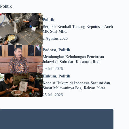
Politik
Politik
Berpikir Kembali Tentang Keputusan Aneh
MK Soal MBG
2 Agustus 2026
Podcast
,
Politik
Membongkar Kebohongan Pencitraan
Jokowi di Solo dari Kacamata Rudi
29 Juli 2026
Hukum
,
Politik
Kondisi Hukum di Indonesia Saat ini dan
Siasat Melewatinya Bagi Rakyat Jelata
25 Juli 2026